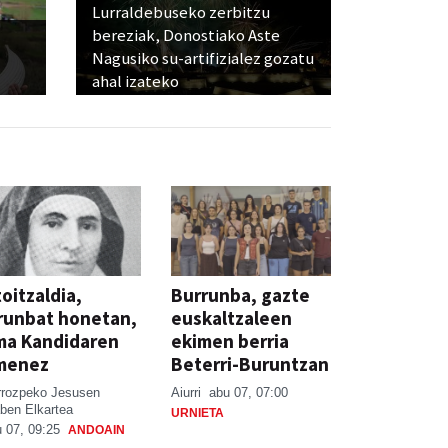
Lurraldebuseko zerbitzu
bereziak, Donostiako Aste
Nagusiko su-artifizialez gozatu
ahal izateko
oitzaldia,
Burrunba, gazte
runbat honetan,
euskaltzaleen
ma Kandidaren
ekimen berria
menez
Beterri-Buruntzan
rrozpeko Jesusen
Aiurri
abu 07, 07:00
ben Elkartea
URNIETA
 07, 09:25
ANDOAIN