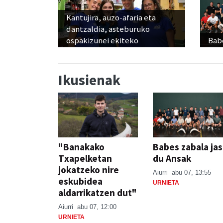
Kantujira, auzo-afaria eta
dantzaldia, asteburuko
ospakizunei ekiteko
Babe
Ikusienak
"Banakako
Babes zabala ja
Txapelketan
du Ansak
jokatzeko nire
Aiurri
abu 07, 13:55
eskubidea
URNIETA
aldarrikatzen dut"
Aiurri
abu 07, 12:00
URNIETA