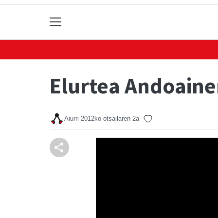
Elurtea Andoaine
Aiurri
2012ko otsailaren 2a