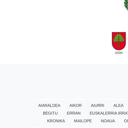
AIARALDEA
AIKOR
AIURRI
ALEA
BEGITU
ERRAN
EUSKALERRIA IRRA
KRONIKA
MAILOPE
NOAUA
O