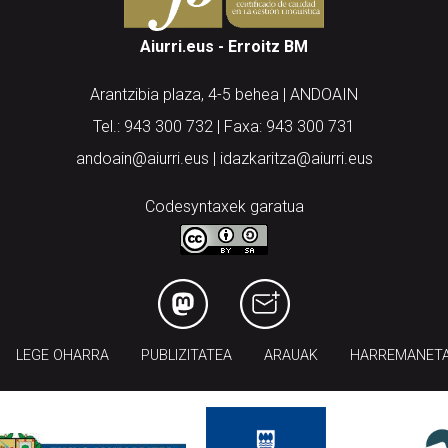
Aiurri.eus - Erroitz BM
Arantzibia plaza, 4-5 behea | ANDOAIN
Tel.: 943 300 732 | Faxa: 943 300 731
andoain@aiurri.eus | idazkaritza@aiurri.eus
Codesyntaxek garatua
LEGE OHARRA
PUBLIZITATEA
ARAUAK
HARREMANET