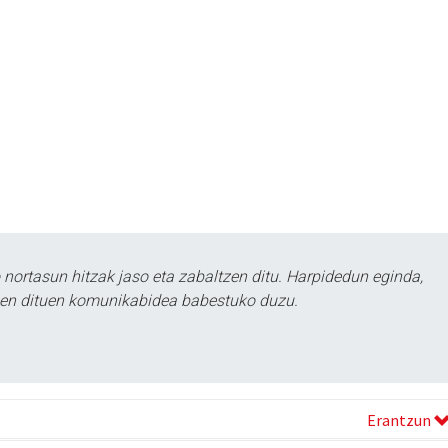
ortasun hitzak jaso eta zabaltzen ditu. Harpidedun eginda,
tzen dituen komunikabidea babestuko duzu.
Erantzun