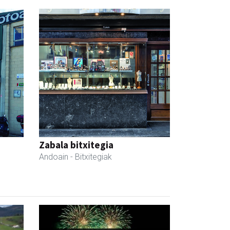
Zabala bitxitegia
Andoain
- Bitxitegiak