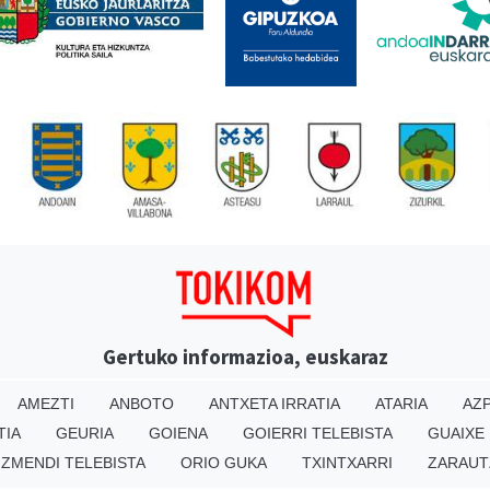
Gertuko informazioa, euskaraz
AMEZTI
ANBOTO
ANTXETA IRRATIA
ATARIA
AZP
TIA
GEURIA
GOIENA
GOIERRI TELEBISTA
GUAIXE
IZMENDI TELEBISTA
ORIO GUKA
TXINTXARRI
ZARAUT