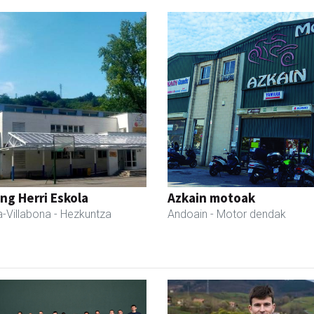
ng Herri Eskola
Azkain motoak
-Villabona
- Hezkuntza
Andoain
- Motor dendak