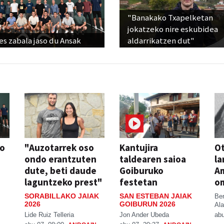
"Banakako Txapelketan
jokatzeko nire eskubidea
s zabala jaso du Ansak
aldarrikatzen dut"
so
"Auzotarrek oso
Kantujira
Ot
ondo erantzuten
taldearen saioa
la
dute, beti daude
Goiburuko
A
laguntzeko prest"
festetan
o
SORABILLAKO JAIAK
SAN ESTEBAN JAIAK
Be
2026
GOIBURUN 2026
Ala
Lide Ruiz Telleria
Jon Ander Ubeda
abu