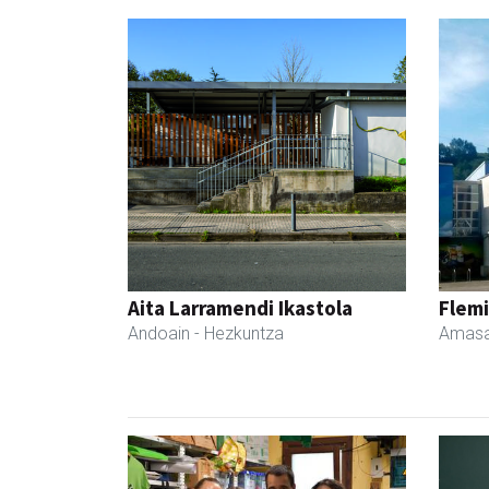
Aita Larramendi Ikastola
Flemi
Andoain
- Hezkuntza
Amasa