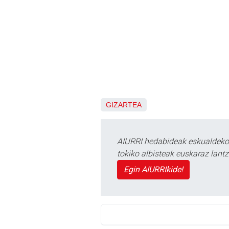
GIZARTEA
AIURRI hedabideak eskualdeko n
tokiko albisteak euskaraz lan
Egin AIURRIkide!