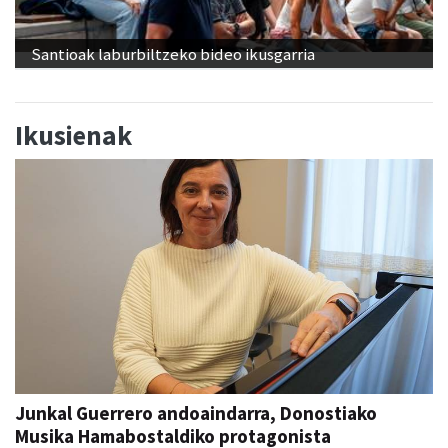
Santioak laburbiltzeko bideo ikusgarria
Ikusienak
Junkal Guerrero andoaindarra, Donostiako
Musika Hamabostaldiko protagonista