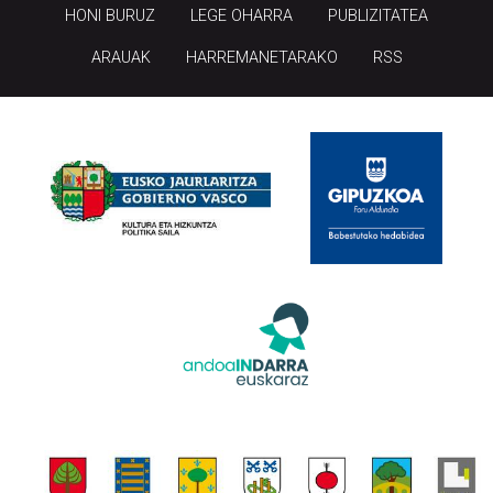
HONI BURUZ
LEGE OHARRA
PUBLIZITATEA
ARAUAK
HARREMANETARAKO
RSS