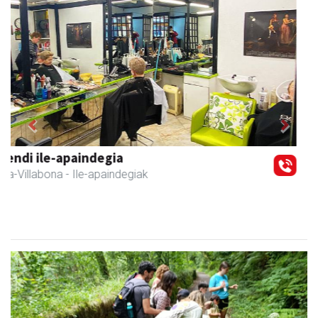
Previous
Next
Amane
Amasa-Villabona
- Arropa-dendak