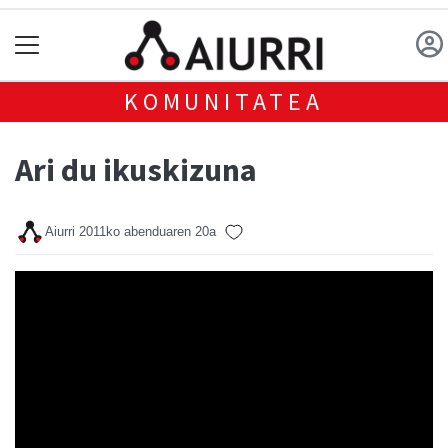
KOMUNITATEA
Ari du ikuskizuna
Aiurri
2011ko abenduaren 20a