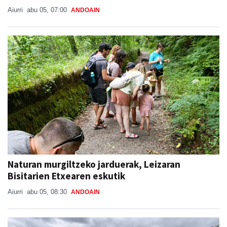
Aiurri
abu 05, 07:00
ANDOAIN
Naturan murgiltzeko jarduerak, Leizaran
Bisitarien Etxearen eskutik
Aiurri
abu 05, 08:30
ANDOAIN