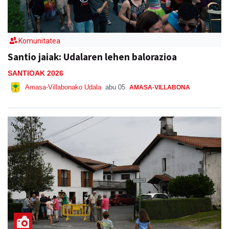
Komunitatea
Santio jaiak: Udalaren lehen balorazioa
SANTIOAK 2026
Amasa-Villabonako Udala
abu 05
AMASA-VILLABONA