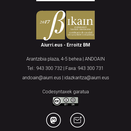
Aiurri.eus - Erroitz BM
Arantzibia plaza, 4-5 behea | ANDOAIN
Tel.: 943 300 732 | Faxa: 943 300 731
andoain@aiurri.eus | idazkaritza@aiurri.eus
Codesyntaxek garatua