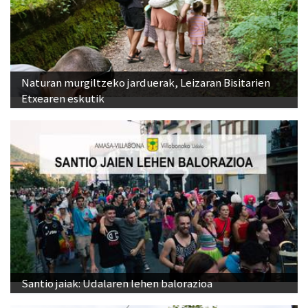
Naturan murgiltzeko jarduerak, Leizaran Bisitarien
Etxearen eskutik
Santio jaiak: Udalaren lehen balorazioa