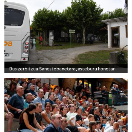
Bus zerbitzua Sanestebanetara, asteburu honetan