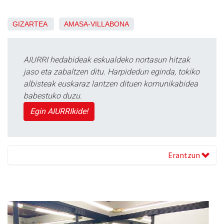
GIZARTEA
AMASA-VILLABONA
AIURRI hedabideak eskualdeko nortasun hitzak
jaso eta zabaltzen ditu. Harpidedun eginda, tokiko
albisteak euskaraz lantzen dituen komunikabidea
babestuko duzu.
Egin AIURRIkide!
Erantzun