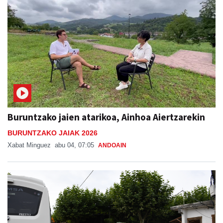
Buruntzako jaien atarikoa, Ainhoa Aiertzarekin
BURUNTZAKO JAIAK 2026
Xabat Minguez
abu 04, 07:05
ANDOAIN