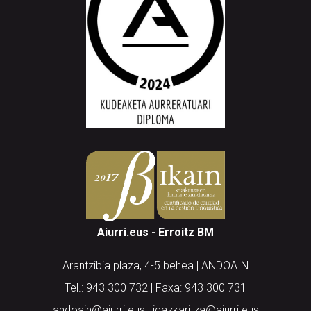
Aiurri.eus - Erroitz BM
Arantzibia plaza, 4-5 behea | ANDOAIN
Tel.: 943 300 732 | Faxa: 943 300 731
andoain@aiurri.eus | idazkaritza@aiurri.eus