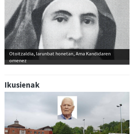
Otoitzaldia, larunbat honetan, Ama Kandidaren
omenez
Ikusienak