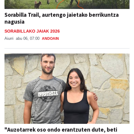
Sorabilla Trail, aurtengo jaietako berrikuntza
nagusia
SORABILLAKO JAIAK 2026
Aiurri
abu 06, 07:00
ANDOAIN
"Auzotarrek oso ondo erantzuten dute, beti