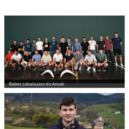
Babes zabala jaso du Ansak