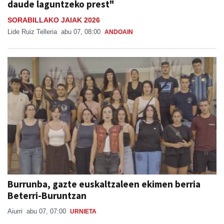
daude laguntzeko prest"
SORABILLAKO JAIAK 2026
Lide Ruiz Telleria
abu 07, 08:00
ANDOAIN
Burrunba, gazte euskaltzaleen ekimen berria
Beterri-Buruntzan
Aiurri
abu 07, 07:00
URNIETA