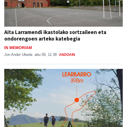
Aita Larramendi ikastolako sortzaileen eta
ondorengoen arteko katebegia
IN MEMORIAM
Jon Ander Ubeda
abu 06, 11:38
ANDOAIN