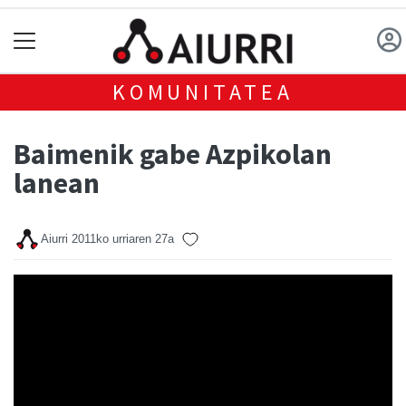
KOMUNITATEA
Baimenik gabe Azpikolan
lanean
Aiurri
2011ko urriaren 27a