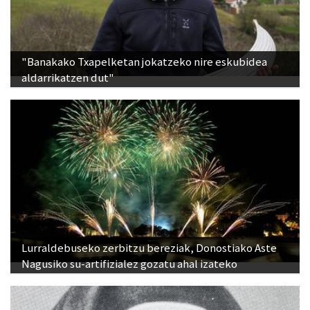
"Banakako Txapelketan jokatzeko nire eskubidea
aldarrikatzen dut"
Lurraldebuseko zerbitzu bereziak, Donostiako Aste
Nagusiko su-artifizialez gozatu ahal izateko