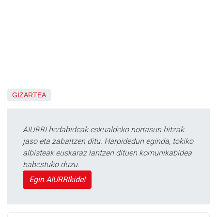
GIZARTEA
AIURRI hedabideak eskualdeko nortasun hitzak
jaso eta zabaltzen ditu. Harpidedun eginda, tokiko
albisteak euskaraz lantzen dituen komunikabidea
babestuko duzu.
Egin AIURRIkide!