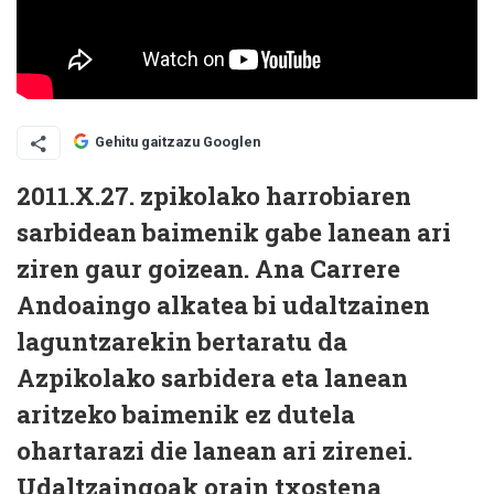
Gehitu gaitzazu Googlen
2011.X.27. zpikolako harrobiaren
sarbidean baimenik gabe lanean ari
ziren gaur goizean. Ana Carrere
Andoaingo alkatea bi udaltzainen
laguntzarekin bertaratu da
Azpikolako sarbidera eta lanean
aritzeko baimenik ez dutela
ohartarazi die lanean ari zirenei.
Udaltzaingoak orain txostena