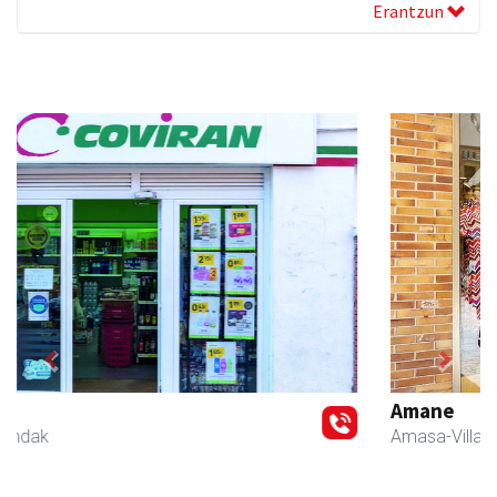
Erantzun
Previous
Next
Amane
Amasa-Villabona
- Arropa-dendak