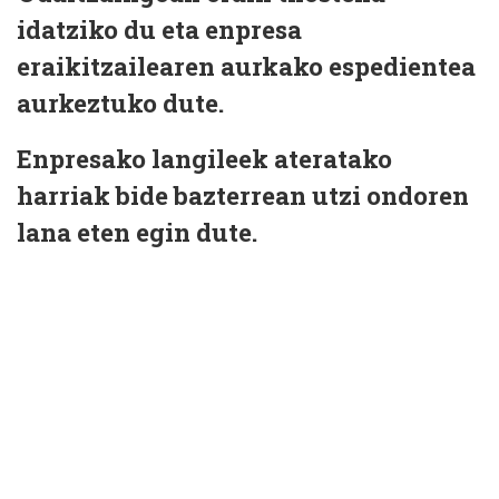
idatziko du eta enpresa
eraikitzailearen aurkako espedientea
aurkeztuko dute.
Enpresako langileek ateratako
harriak bide bazterrean utzi ondoren
lana eten egin dute.