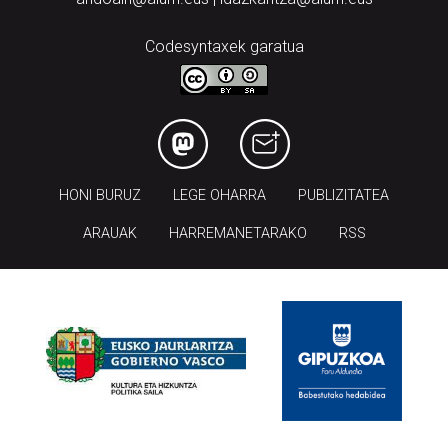
Codesyntaxek garatua
HONI BURUZ
LEGE OHARRA
PUBLIZITATEA
ARAUAK
HARREMANETARAKO
RSS