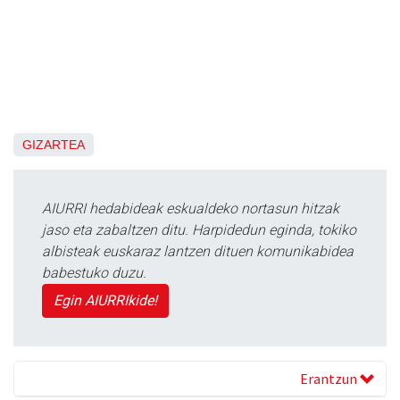
GIZARTEA
AIURRI hedabideak eskualdeko nortasun hitzak
jaso eta zabaltzen ditu. Harpidedun eginda, tokiko
albisteak euskaraz lantzen dituen komunikabidea
babestuko duzu.
Egin AIURRIkide!
Erantzun