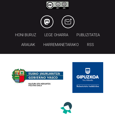
HONI BURUZ
LEGE OHARRA
PUBLIZITATEA
ARAUAK
HARREMANETARAKO
RSS