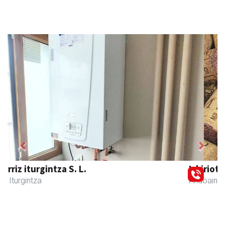
Previous
Next
Izkiriota ardoak
Andoain
- Ardoak