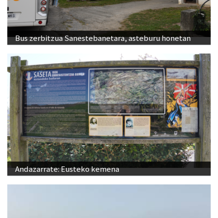
Bus zerbitzua Sanestebanetara, asteburu honetan
Andazarrate: Eusteko kemena