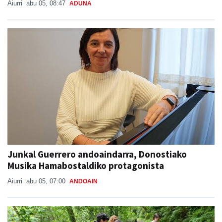
Aiurri
abu 05, 08:47
ADUNA
Junkal Guerrero andoaindarra, Donostiako
Musika Hamabostaldiko protagonista
Aiurri
abu 05, 07:00
ANDOAIN