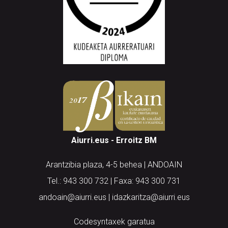
Aiurri.eus - Erroitz BM
Arantzibia plaza, 4-5 behea | ANDOAIN
Tel.: 943 300 732 | Faxa: 943 300 731
andoain@aiurri.eus | idazkaritza@aiurri.eus
Codesyntaxek garatua