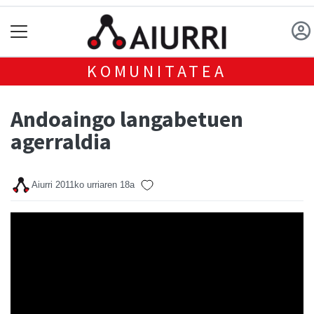
KOMUNITATEA
Andoaingo langabetuen
agerraldia
Aiurri
2011ko urriaren 18a