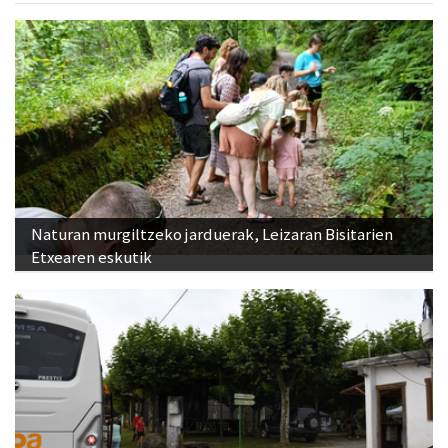
Naturan murgiltzeko jarduerak, Leizaran Bisitarien
Etxearen eskutik