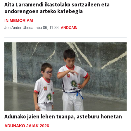
Aita Larramendi ikastolako sortzaileen eta
ondorengoen arteko katebegia
IN MEMORIAM
Jon Ander Ubeda
abu 06, 11:38
ANDOAIN
Adunako jaien lehen txanpa, asteburu honetan
ADUNAKO JAIAK 2026