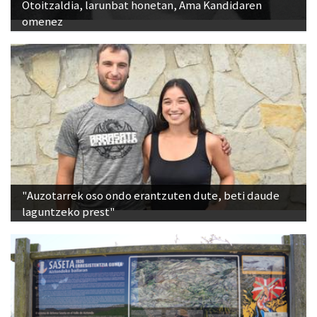
Otoitzaldia, larunbat honetan, Ama Kandidaren
omenez
"Auzotarrek oso ondo erantzuten dute, beti daude
laguntzeko prest"