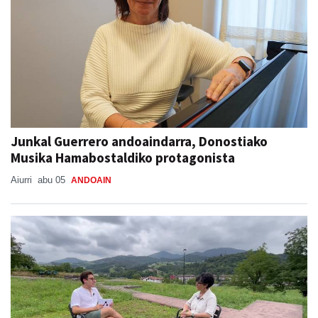
Junkal Guerrero andoaindarra, Donostiako
Musika Hamabostaldiko protagonista
Aiurri
abu 05
ANDOAIN