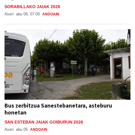
SORABILLAKO JAIAK 2026
Aiurri
abu 06, 07:00
ANDOAIN
Bus zerbitzua Sanestebanetara, asteburu
honetan
SAN ESTEBAN JAIAK GOIBURUN 2026
Aiurri
abu 05
ANDOAIN