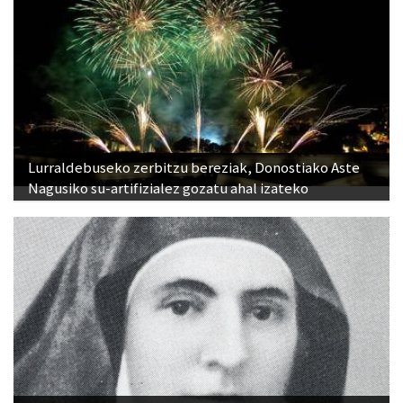
Lurraldebuseko zerbitzu bereziak, Donostiako Aste
Nagusiko su-artifizialez gozatu ahal izateko