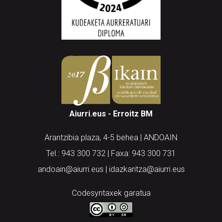
Aiurri.eus - Erroitz BM
Arantzibia plaza, 4-5 behea | ANDOAIN
Tel.: 943 300 732 | Faxa: 943 300 731
andoain@aiurri.eus | idazkaritza@aiurri.eus
Codesyntaxek garatua