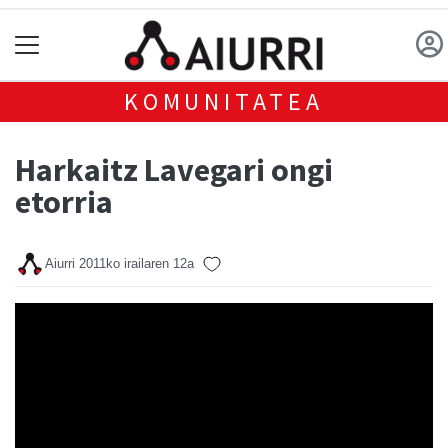
KOMUNITATEA
Harkaitz Lavegari ongi
etorria
Aiurri
2011ko irailaren 12a