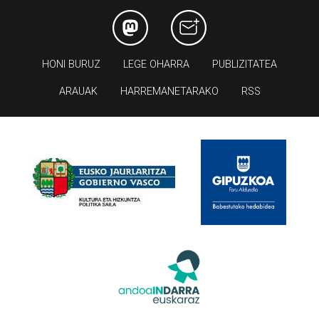
HONI BURUZ
LEGE OHARRA
PUBLIZITATEA
ARAUAK
HARREMANETARAKO
RSS