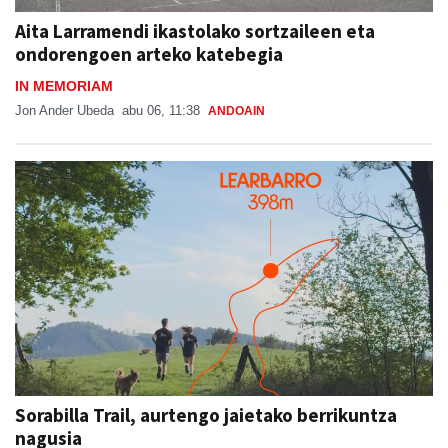
Aita Larramendi ikastolako sortzaileen eta
ondorengoen arteko katebegia
IN MEMORIAM
Jon Ander Ubeda
abu 06, 11:38
ANDOAIN
Sorabilla Trail, aurtengo jaietako berrikuntza
nagusia