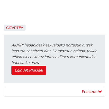
GIZARTEA
AIURRI hedabideak eskualdeko nortasun hitzak
jaso eta zabaltzen ditu. Harpidedun eginda, tokiko
albisteak euskaraz lantzen dituen komunikabidea
babestuko duzu.
Egin AIURRIkide!
Erantzun