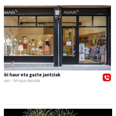
Previous
Next
Osane belar eta eko denda
Urnieta
- Akupuntura