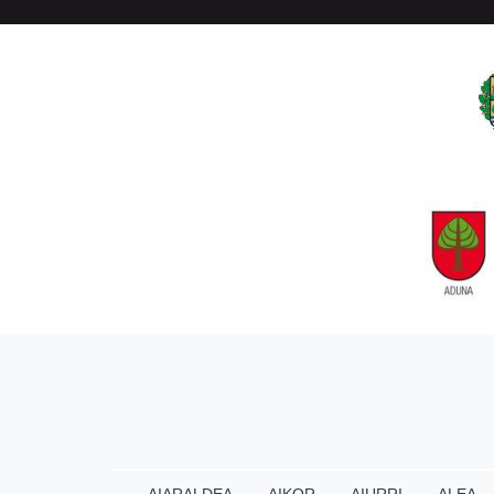
AIARALDEA
AIKOR
AIURRI
ALEA