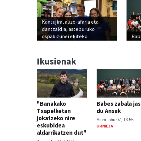
Kantujira, auzo-afaria eta
dantzaldia, asteburuko
ospakizunei ekiteko
Babe
Ikusienak
"Banakako
Babes zabala ja
Txapelketan
du Ansak
jokatzeko nire
Aiurri
abu 07, 13:55
eskubidea
URNIETA
aldarrikatzen dut"