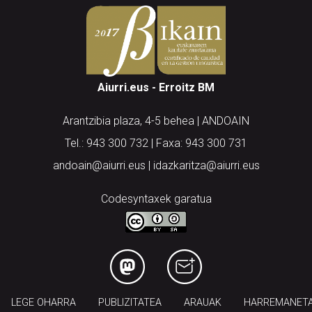
Aiurri.eus - Erroitz BM
Arantzibia plaza, 4-5 behea | ANDOAIN
Tel.: 943 300 732 | Faxa: 943 300 731
andoain@aiurri.eus | idazkaritza@aiurri.eus
Codesyntaxek garatua
LEGE OHARRA
PUBLIZITATEA
ARAUAK
HARREMANET