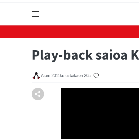
Play-back saioa 
Aiurri
2011ko uztailaren 20a