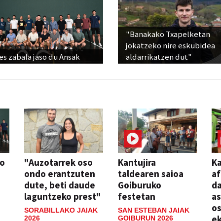
"Banakako Txapelketan
jokatzeko nire eskubidea
s zabala jaso du Ansak
aldarrikatzen dut"
so
"Auzotarrek oso
Kantujira
Ka
ondo erantzuten
taldearen saioa
af
dute, beti daude
Goiburuko
da
laguntzeko prest"
festetan
a
os
SORABILLAKO JAIAK
SAN ESTEBAN JAIAK
ek
2026
GOIBURUN 2026