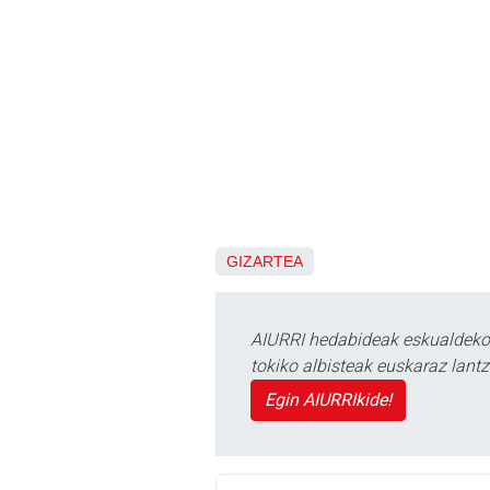
GIZARTEA
AIURRI hedabideak eskualdeko n
tokiko albisteak euskaraz lan
Egin AIURRIkide!