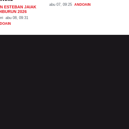
abu 07, 09:25
ANDOAIN
N ESTEBAN JAIAK
IBURUN 2026
rri
abu 08, 09:31
DOAIN