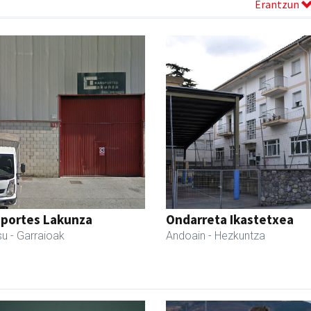
Erantzun
sportes Lakunza
Ondarreta Ikastetxea
su
- Garraioak
Andoain
- Hezkuntza