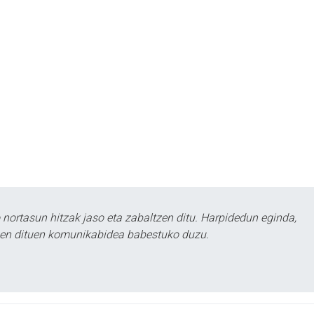
ortasun hitzak jaso eta zabaltzen ditu. Harpidedun eginda,
tzen dituen komunikabidea babestuko duzu.