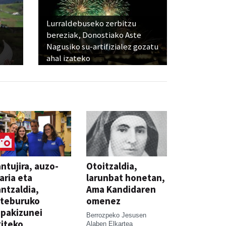
Lurraldebuseko zerbitzu
bereziak, Donostiako Aste
Nagusiko su-artifizialez gozatu
ahal izateko
ntujira, auzo-
Otoitzaldia,
aria eta
larunbat honetan,
ntzaldia,
Ama Kandidaren
steburuko
omenez
pakizunei
Berrozpeko Jesusen
iteko
Alaben Elkartea