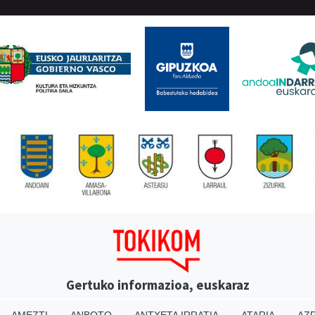
Gertuko informazioa, euskaraz
AMEZTI
ANBOTO
ANTXETA IRRATIA
ATARIA
AZP