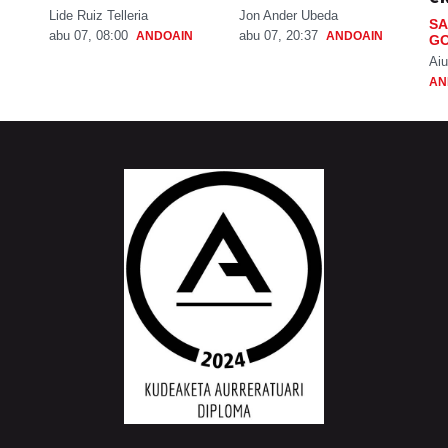
Lide Ruiz Telleria
Jon Ander Ubeda
SA
abu 07, 08:00
abu 07, 20:37
ANDOAIN
ANDOAIN
GO
Aiu
AN