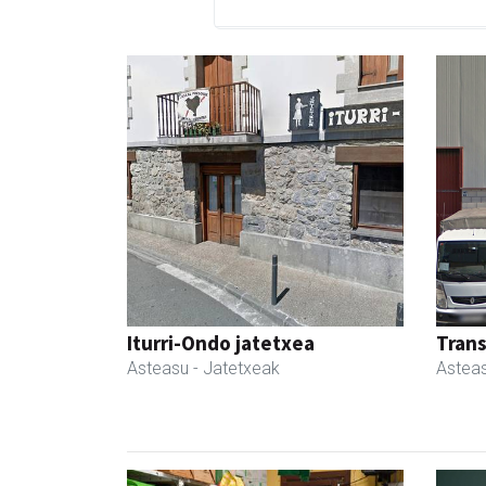
Iturri-Ondo jatetxea
Tran
Asteasu
- Jatetxeak
Astea