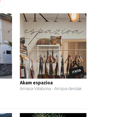
Akam espazioa
Amasa-Villabona
- Arropa-dendak