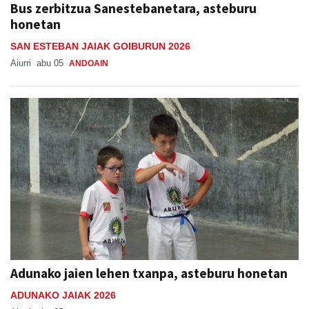
Bus zerbitzua Sanestebanetara, asteburu
honetan
SAN ESTEBAN JAIAK GOIBURUN 2026
Aiurri
abu 05
ANDOAIN
Adunako jaien lehen txanpa, asteburu honetan
ADUNAKO JAIAK 2026