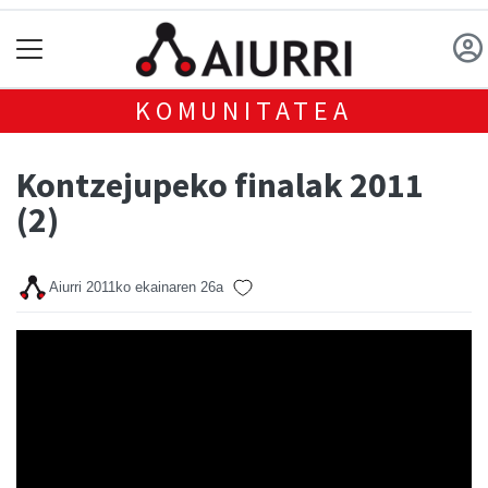
KOMUNITATEA
Kontzejupeko finalak 2011
(2)
Aiurri
2011ko ekainaren 26a