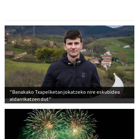
"Banakako Txapelketan jokatzeko nire eskubidea
aldarrikatzen dut"