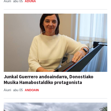
Aiurri
abu 05
ADUNA
Junkal Guerrero andoaindarra, Donostiako
Musika Hamabostaldiko protagonista
Aiurri
abu 05
ANDOAIN