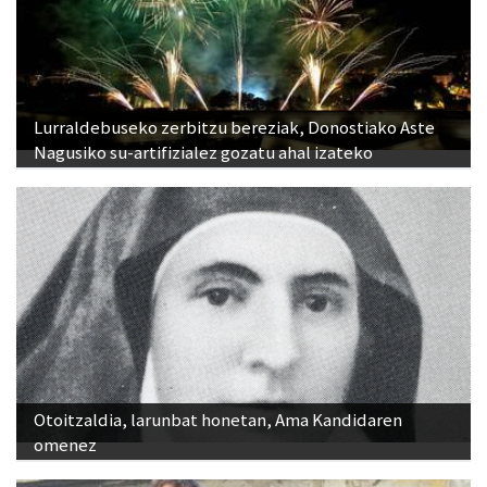
Lurraldebuseko zerbitzu bereziak, Donostiako Aste
Nagusiko su-artifizialez gozatu ahal izateko
Otoitzaldia, larunbat honetan, Ama Kandidaren
omenez