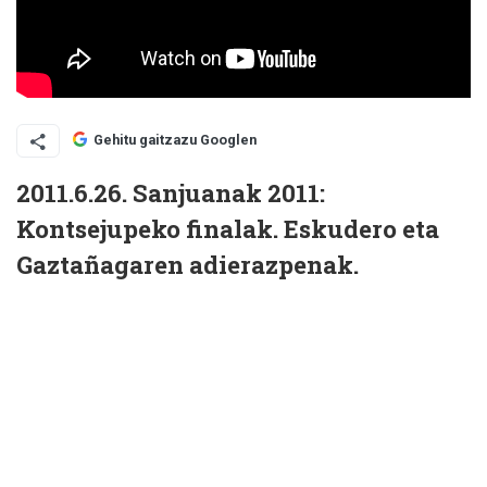
Gehitu gaitzazu Googlen
2011.6.26. Sanjuanak 2011:
Kontsejupeko finalak. Eskudero eta
Gaztañagaren adierazpenak.