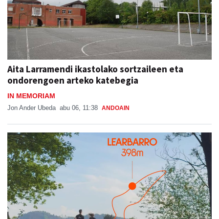
Aita Larramendi ikastolako sortzaileen eta
ondorengoen arteko katebegia
IN MEMORIAM
Jon Ander Ubeda
abu 06, 11:38
ANDOAIN