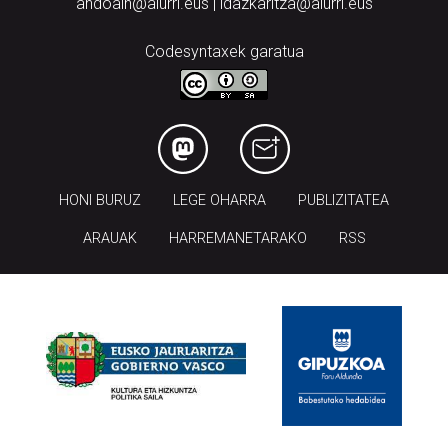
andoain@aiurri.eus | idazkaritza@aiurri.eus
Codesyntaxek garatua
HONI BURUZ
LEGE OHARRA
PUBLIZITATEA
ARAUAK
HARREMANETARAKO
RSS