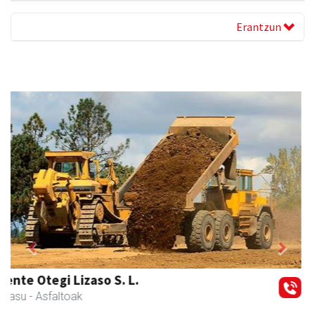
Erantzun
Previous
Next
Aldama tapia aholkularitza
Andoain
- Aholkularitza