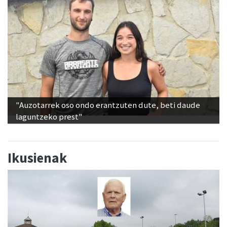
"Auzotarrek oso ondo erantzuten dute, beti daude
laguntzeko prest"
Ikusienak