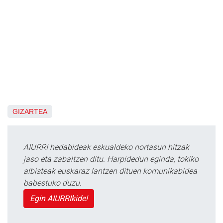
GIZARTEA
AIURRI hedabideak eskualdeko nortasun hitzak
jaso eta zabaltzen ditu. Harpidedun eginda, tokiko
albisteak euskaraz lantzen dituen komunikabidea
babestuko duzu.
Egin AIURRIkide!