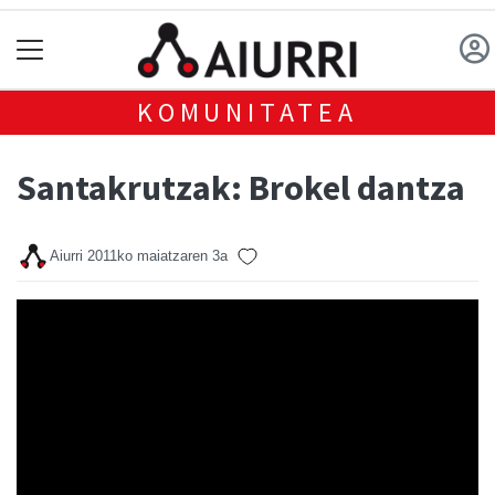
KOMUNITATEA
Santakrutzak: Brokel dantza
Aiurri
2011ko maiatzaren 3a