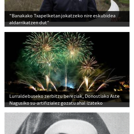
"Banakako Txapelketan jokatzeko nire eskubidea
aldarrikatzen dut"
Lurraldebuseko zerbitzu bereziak, Donostiako Aste
Nagusiko su-artifizialez gozatu ahal izateko