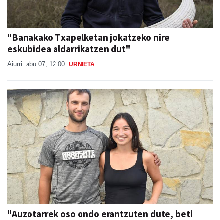
"Banakako Txapelketan jokatzeko nire
eskubidea aldarrikatzen dut"
Aiurri
abu 07, 12:00
URNIETA
"Auzotarrek oso ondo erantzuten dute, beti