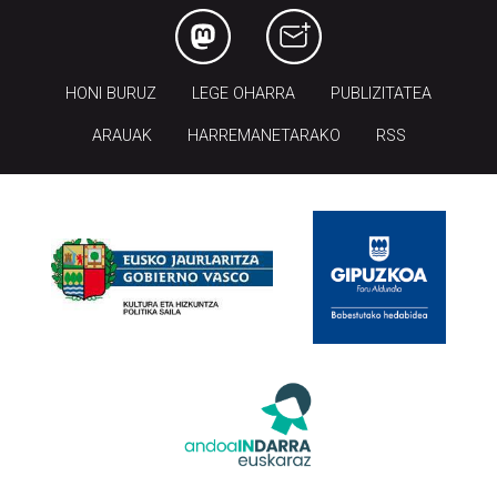
HONI BURUZ
LEGE OHARRA
PUBLIZITATEA
ARAUAK
HARREMANETARAKO
RSS