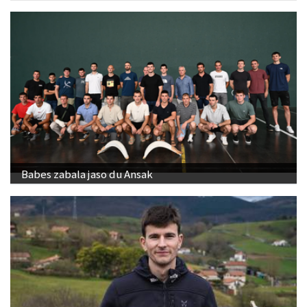
Babes zabala jaso du Ansak