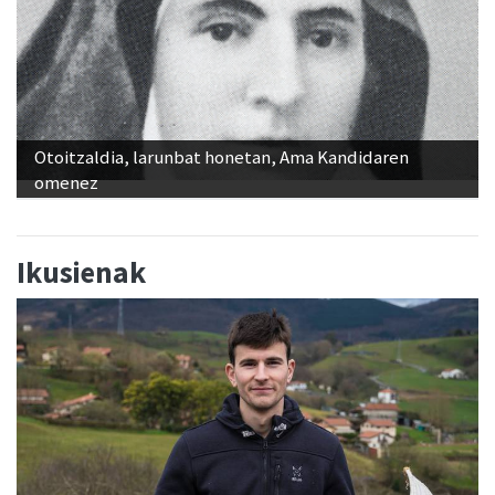
Otoitzaldia, larunbat honetan, Ama Kandidaren
omenez
Ikusienak