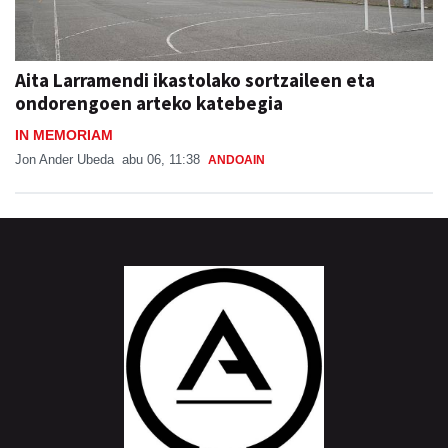
Aita Larramendi ikastolako sortzaileen eta
ondorengoen arteko katebegia
IN MEMORIAM
Jon Ander Ubeda
abu 06, 11:38
ANDOAIN