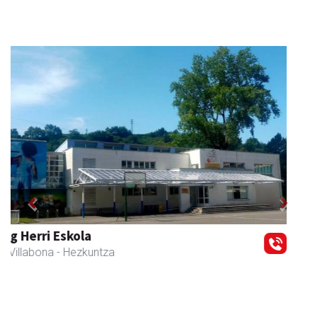
Previous
Next
Arruti gozotegia
Andoain
- Gozotegiak