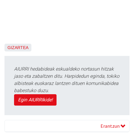
GIZARTEA
AIURRI hedabideak eskualdeko nortasun hitzak
jaso eta zabaltzen ditu. Harpidedun eginda, tokiko
albisteak euskaraz lantzen dituen komunikabidea
babestuko duzu.
Egin AIURRIkide!
Erantzun