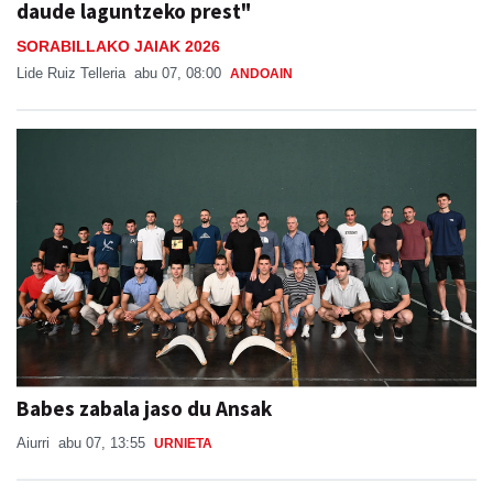
daude laguntzeko prest"
SORABILLAKO JAIAK 2026
Lide Ruiz Telleria
abu 07, 08:00
ANDOAIN
Babes zabala jaso du Ansak
Aiurri
abu 07, 13:55
URNIETA