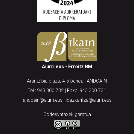
Aiurri.eus - Erroitz BM
Arantzibia plaza, 4-5 behea | ANDOAIN
Tel.: 943 300 732 | Faxa: 943 300 731
andoain@aiurri.eus | idazkaritza@aiurri.eus
Codesyntaxek garatua