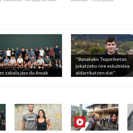
"Banakako Txapelketan
jokatzeko nire eskubidea
s zabala jaso du Ansak
aldarrikatzen dut"