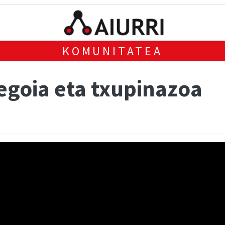
KOMUNITATEA
egoia eta txupinazoa