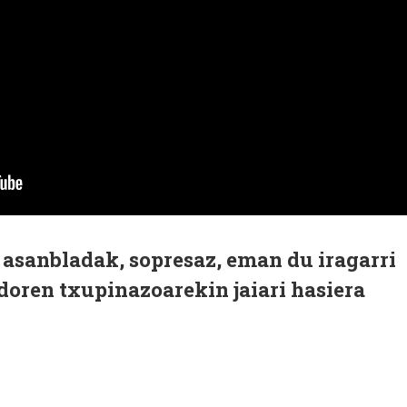
 asanbladak, sopresaz, eman du iragarri
doren txupinazoarekin jaiari hasiera