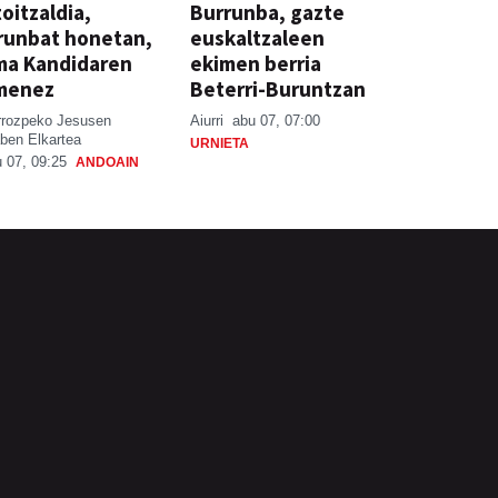
oitzaldia,
Burrunba, gazte
runbat honetan,
euskaltzaleen
ma Kandidaren
ekimen berria
menez
Beterri-Buruntzan
rrozpeko Jesusen
Aiurri
abu 07, 07:00
ben Elkartea
URNIETA
 07, 09:25
ANDOAIN