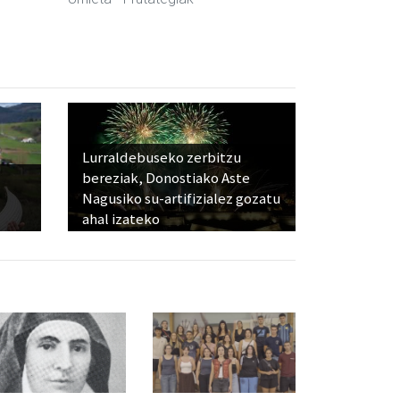
Lurraldebuseko zerbitzu
bereziak, Donostiako Aste
Nagusiko su-artifizialez gozatu
ahal izateko