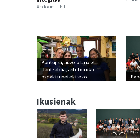
Andoain
- IKT
Kantujira, auzo-afaria eta
dantzaldia, asteburuko
ospakizunei ekiteko
Babe
Ikusienak