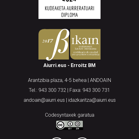
Aiurri.eus - Erroitz BM
Arantzibia plaza, 4-5 behea | ANDOAIN
Tel.: 943 300 732 | Faxa: 943 300 731
andoain@aiurri.eus | idazkaritza@aiurri.eus
Codesyntaxek garatua