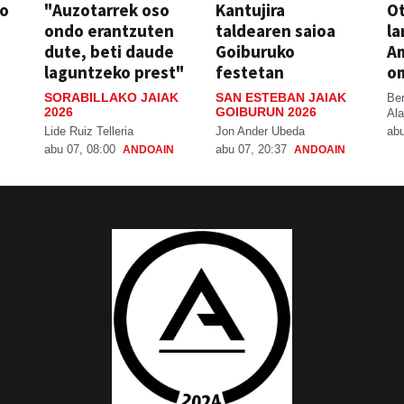
so
"Auzotarrek oso
Kantujira
Ot
ondo erantzuten
taldearen saioa
la
dute, beti daude
Goiburuko
A
laguntzeko prest"
festetan
o
SORABILLAKO JAIAK
SAN ESTEBAN JAIAK
Be
2026
GOIBURUN 2026
Ala
Lide Ruiz Telleria
Jon Ander Ubeda
abu
abu 07, 08:00
abu 07, 20:37
ANDOAIN
ANDOAIN