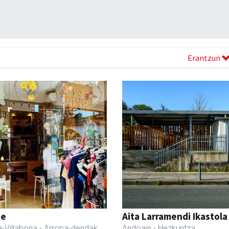
Erantzun
ne
Aita Larramendi Ikastola
-Villabona
- Arropa-dendak
Andoain
- Hezkuntza