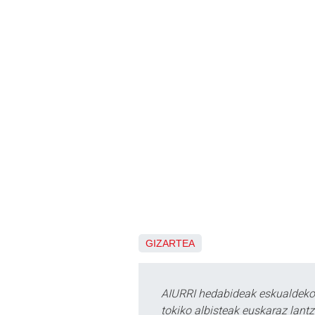
GIZARTEA
AIURRI hedabideak eskualdeko n
tokiko albisteak euskaraz lan