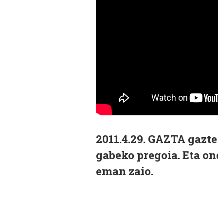
2011.4.29. GAZTA gazte
gabeko pregoia. Eta on
eman zaio.