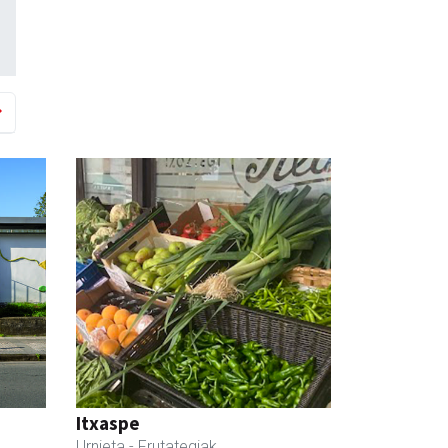
Itxaspe
Urnieta
- Frutategiak