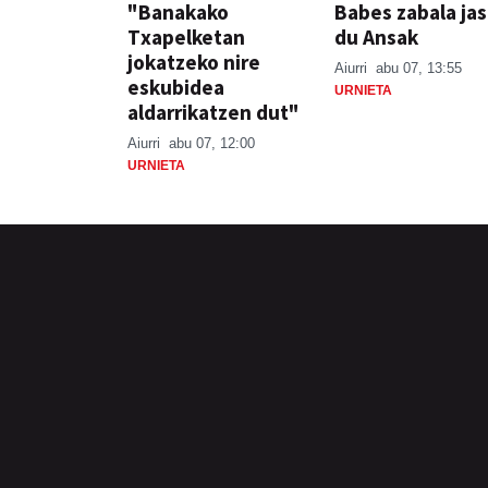
"Banakako
Babes zabala ja
Txapelketan
du Ansak
jokatzeko nire
Aiurri
abu 07, 13:55
eskubidea
URNIETA
aldarrikatzen dut"
Aiurri
abu 07, 12:00
URNIETA