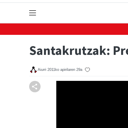
Santakrutzak: Pr
Aiurri
2011ko apirilaren 29a