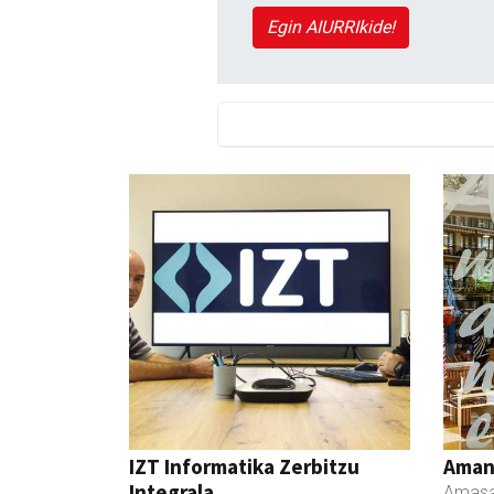
Egin AIURRIkide!
IZT Informatika Zerbitzu
Ama
Integrala
Amasa