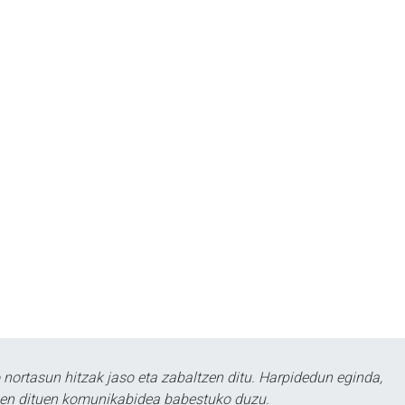
ortasun hitzak jaso eta zabaltzen ditu. Harpidedun eginda,
tzen dituen komunikabidea babestuko duzu.