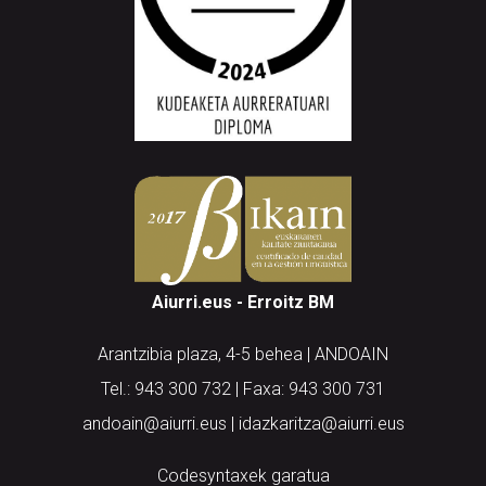
Aiurri.eus - Erroitz BM
Arantzibia plaza, 4-5 behea | ANDOAIN
Tel.: 943 300 732 | Faxa: 943 300 731
andoain@aiurri.eus | idazkaritza@aiurri.eus
Codesyntaxek garatua