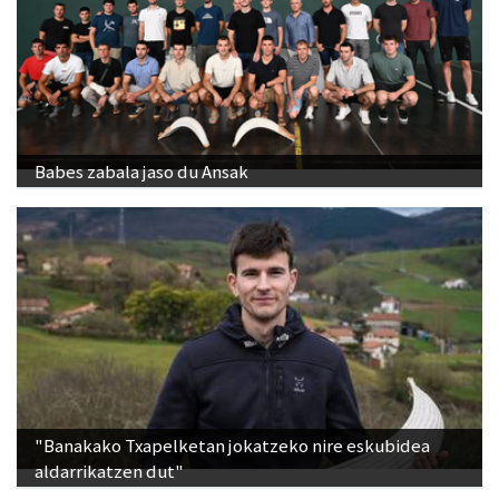
Babes zabala jaso du Ansak
"Banakako Txapelketan jokatzeko nire eskubidea
aldarrikatzen dut"