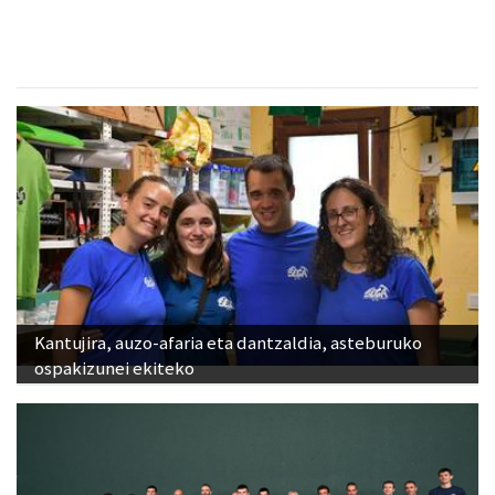
Kantujira, auzo-afaria eta dantzaldia, asteburuko
ospakizunei ekiteko