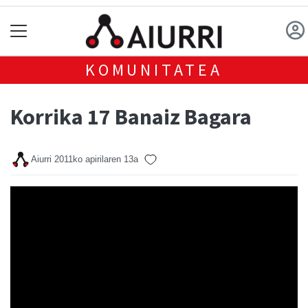
KOMUNITATEA
Korrika 17 Banaiz Bagara
Aiurri
2011ko apirilaren 13a