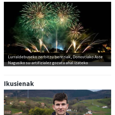
Lurraldebuseko zerbitzu bereziak, Donostiako Aste
Nagusiko su-artifizialez gozatu ahal izateko
Ikusienak