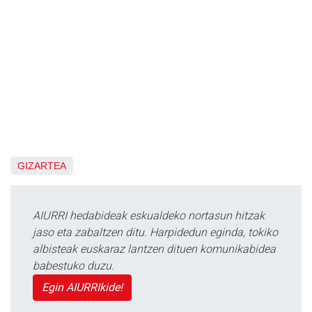
GIZARTEA
AIURRI hedabideak eskualdeko nortasun hitzak
jaso eta zabaltzen ditu. Harpidedun eginda, tokiko
albisteak euskaraz lantzen dituen komunikabidea
babestuko duzu.
Egin AIURRIkide!