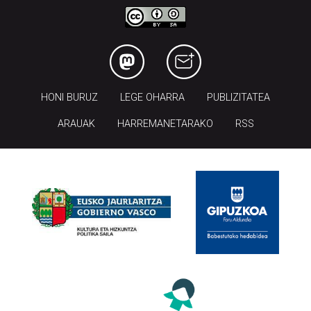
HONI BURUZ
LEGE OHARRA
PUBLIZITATEA
ARAUAK
HARREMANETARAKO
RSS