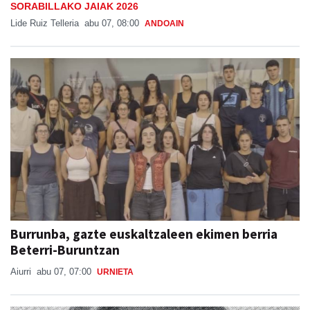
SORABILLAKO JAIAK 2026
Lide Ruiz Telleria
abu 07, 08:00
ANDOAIN
Burrunba, gazte euskaltzaleen ekimen berria
Beterri-Buruntzan
Aiurri
abu 07, 07:00
URNIETA