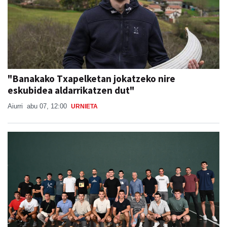
"Banakako Txapelketan jokatzeko nire
eskubidea aldarrikatzen dut"
Aiurri
abu 07, 12:00
URNIETA