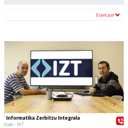
Erantzun
Previous
Next
Keinu euskal jantziak
Andoain
- Arropa-dendak