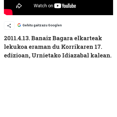
Gehitu gaitzazu Googlen
2011.4.13. Banaiz Bagara elkarteak
lekukoa eraman du Korrikaren 17.
edizioan, Urnietako Idiazabal kalean.