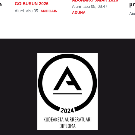
a
pr
GOIBURUN 2026
Aiurri
abu 05, 08:47
Aiurri
abu 05
ANDOAIN
ADUNA
Aiu
N