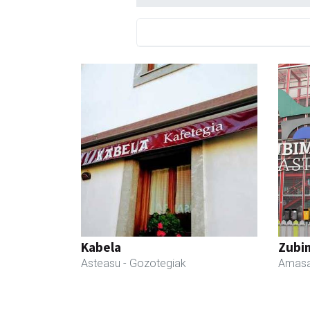
Kabela
Zubim
Asteasu
- Gozotegiak
Amasa