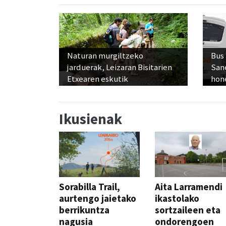
Naturan murgiltzeko
Bus
jarduerak, Leizaran Bisitarien
San
Etxearen eskutik
hon
Ikusienak
Sorabilla Trail,
Aita Larramendi
aurtengo jaietako
ikastolako
berrikuntza
sortzaileen eta
nagusia
ondorengoen