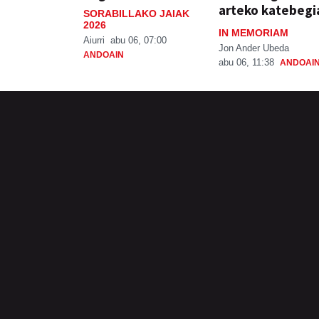
arteko katebegi
SORABILLAKO JAIAK
2026
IN MEMORIAM
Aiurri
abu 06, 07:00
Jon Ander Ubeda
ANDOAIN
abu 06, 11:38
ANDOAI