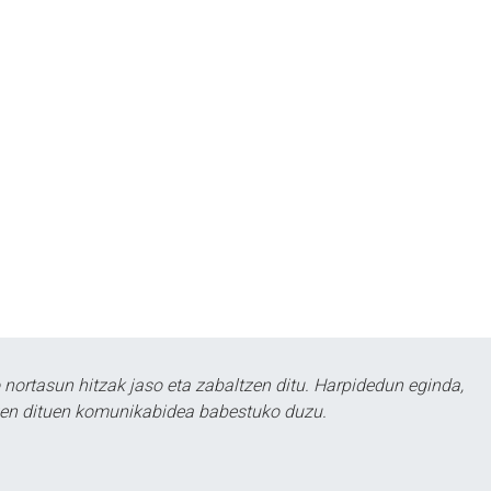
ortasun hitzak jaso eta zabaltzen ditu. Harpidedun eginda,
tzen dituen komunikabidea babestuko duzu.