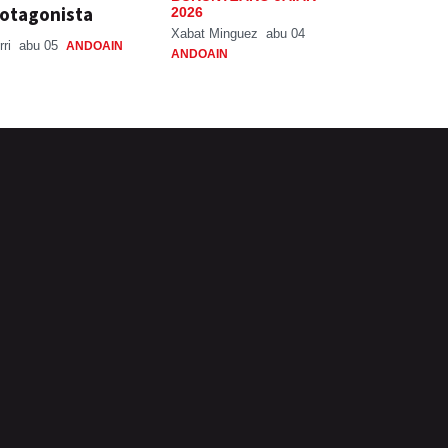
otagonista
2026
Xabat Minguez
abu 04
rri
abu 05
ANDOAIN
ANDOAIN