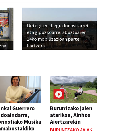
Dei egiten diegu donostiarrei
eta gipuzkoarrei abuztuaren
14ko mobilizazioan parte
ena
hartzera
nkal Guerrero
Buruntzako jaien
doaindarra,
atarikoa, Ainhoa
nostiako Musika
Aiertzarekin
amabostaldiko
BURUNTZAKO JAIAK