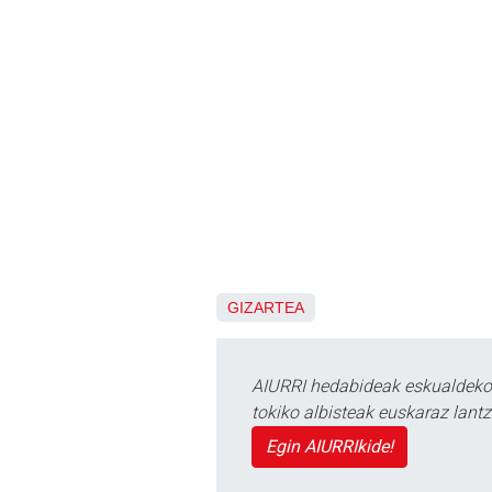
GIZARTEA
AIURRI hedabideak eskualdeko n
tokiko albisteak euskaraz lan
Egin AIURRIkide!