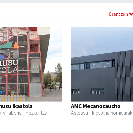
Erantzun
usu Ikastola
AMC Mecanocaucho
-Villabona
- Hezkuntza
Asteasu
- Industria hornidurak