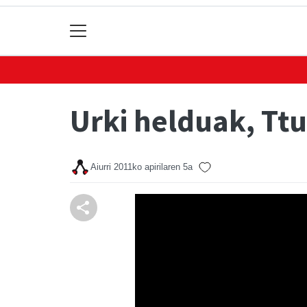
Urki helduak, Tt
Aiurri
2011ko apirilaren 5a