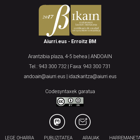
Aiurri.eus - Erroitz BM
Arantzibia plaza, 4-5 behea | ANDOAIN
Tel.: 943 300 732 | Faxa: 943 300 731
andoain@aiurri.eus | idazkaritza@aiurri.eus
Codesyntaxek garatua
LEGE OHARRA
PUBLIZITATEA
ARAUAK
HARREMANET