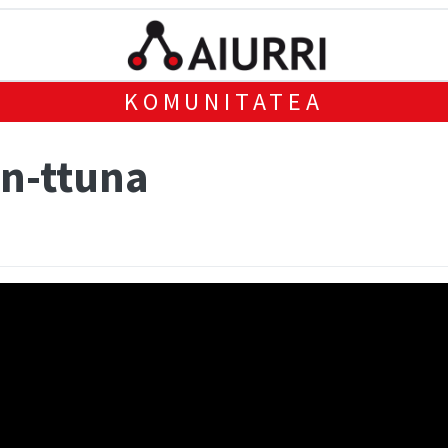
KOMUNITATEA
un-ttuna