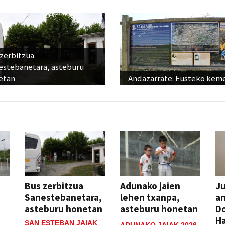
 zerbitzua
estebanetara, asteburu
etan
Andazarrate: Eusteko kem
Bus zerbitzua
Adunako jaien
Ju
Sanestebanetara,
lehen txanpa,
an
asteburu honetan
asteburu honetan
Do
H
SAN ESTEBAN JAIAK
ADUNAKO JAIAK 2026