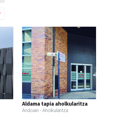
Aldama tapia aholkularitza
Andoain
- Aholkularitza