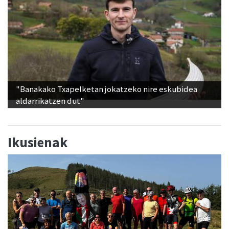
"Banakako Txapelketan jokatzeko nire eskubidea
aldarrikatzen dut"
Ikusienak