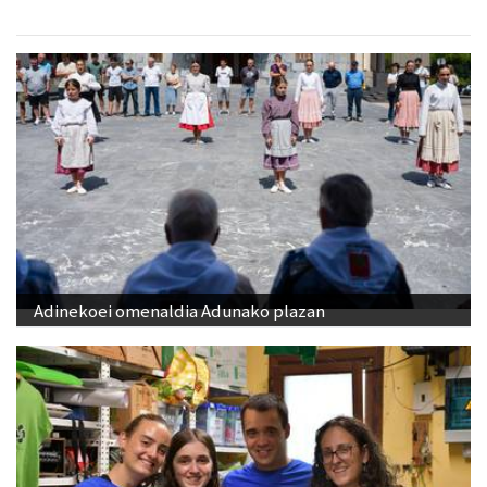
Adinekoei omenaldia Adunako plazan