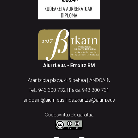
Aiurri.eus - Erroitz BM
Arantzibia plaza, 4-5 behea | ANDOAIN
Tel.: 943 300 732 | Faxa: 943 300 731
andoain@aiurri.eus | idazkaritza@aiurri.eus
Codesyntaxek garatua