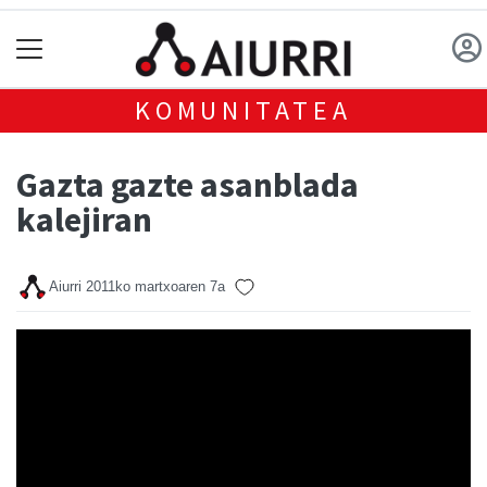
KOMUNITATEA
Gazta gazte asanblada
kalejiran
Aiurri
2011ko martxoaren 7a