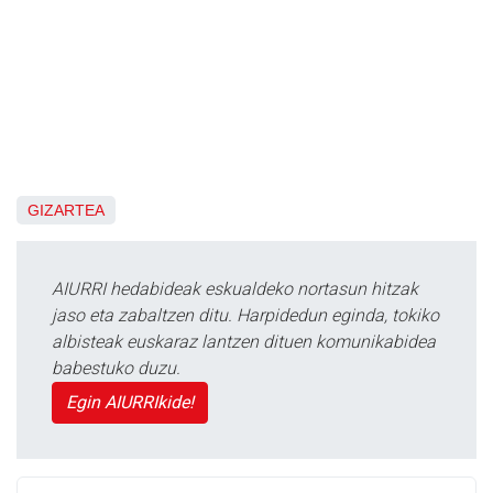
GIZARTEA
AIURRI hedabideak eskualdeko nortasun hitzak
jaso eta zabaltzen ditu. Harpidedun eginda, tokiko
albisteak euskaraz lantzen dituen komunikabidea
babestuko duzu.
Egin AIURRIkide!