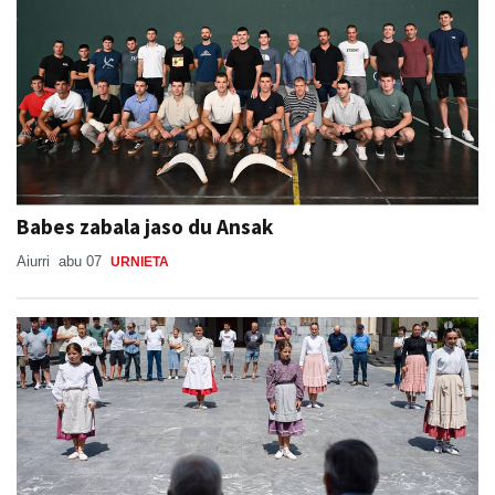
Babes zabala jaso du Ansak
Aiurri
abu 07
URNIETA