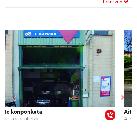
Erantzun
Previous
Next
Aita Larramendi Ikastola
Andoain
- Hezkuntza