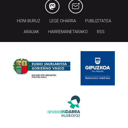
HONI BURUZ
LEGE OHARRA
PUBLIZITATEA
ARAUAK
HARREMANETARAKO
RSS