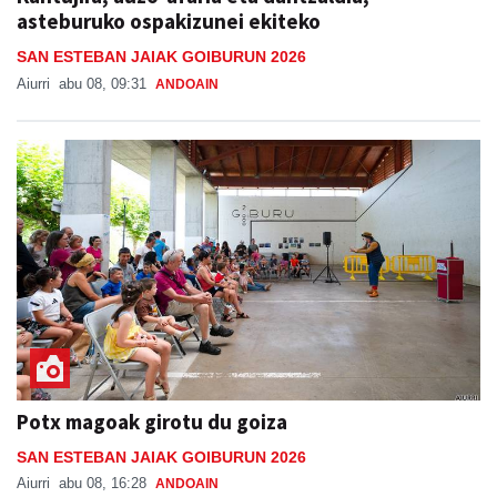
asteburuko ospakizunei ekiteko
SAN ESTEBAN JAIAK GOIBURUN 2026
Aiurri
abu 08, 09:31
ANDOAIN
Potx magoak girotu du goiza
SAN ESTEBAN JAIAK GOIBURUN 2026
Aiurri
abu 08, 16:28
ANDOAIN