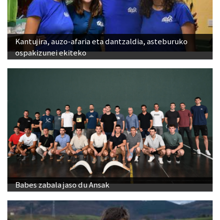
Kantujira, auzo-afaria eta dantzaldia, asteburuko
ospakizunei ekiteko
Babes zabala jaso du Ansak