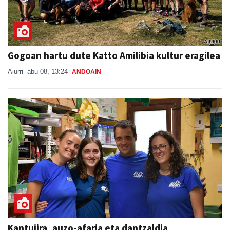
Gogoan hartu dute Katto Amilibia kultur eragilea
Aiurri
abu 08, 13:24
ANDOAIN
Kantujira, auzo-afaria eta dantzaldia,