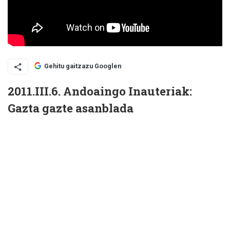
Gehitu gaitzazu Googlen
2011.III.6. Andoaingo Inauteriak:
Gazta gazte asanblada