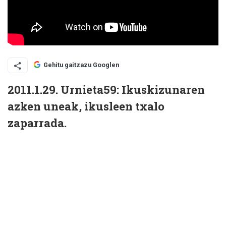
Gehitu gaitzazu Googlen
2011.1.29. Urnieta59: Ikuskizunaren
azken uneak, ikusleen txalo
zaparrada.