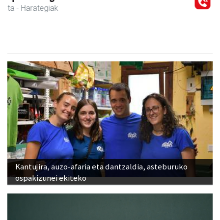
Kantujira, auzo-afaria eta dantzaldia, asteburuko
ospakizunei ekiteko