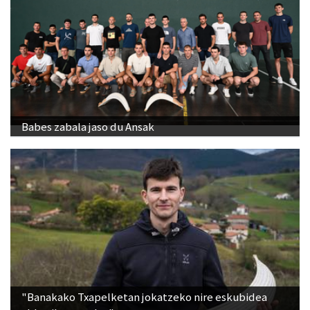
Babes zabala jaso du Ansak
"Banakako Txapelketan jokatzeko nire eskubidea
aldarrikatzen dut"