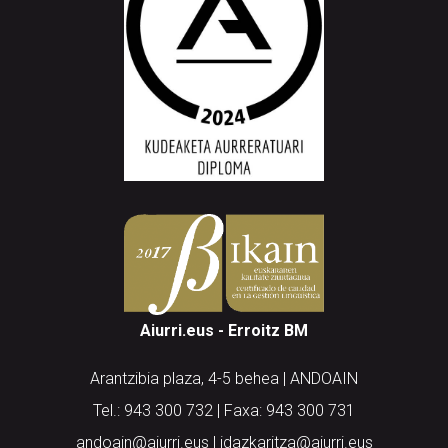
Aiurri.eus - Erroitz BM
Arantzibia plaza, 4-5 behea | ANDOAIN
Tel.: 943 300 732 | Faxa: 943 300 731
andoain@aiurri.eus | idazkaritza@aiurri.eus
Codesyntaxek garatua