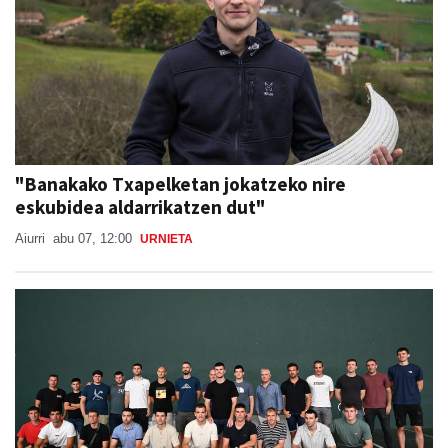
"Banakako Txapelketan jokatzeko nire
eskubidea aldarrikatzen dut"
Aiurri
abu 07, 12:00
URNIETA