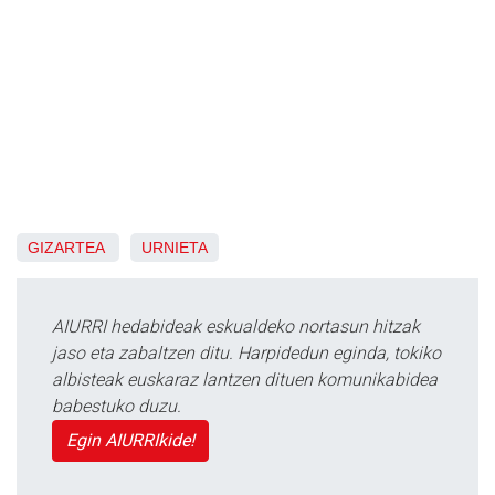
GIZARTEA
URNIETA
AIURRI hedabideak eskualdeko nortasun hitzak
jaso eta zabaltzen ditu. Harpidedun eginda, tokiko
albisteak euskaraz lantzen dituen komunikabidea
babestuko duzu.
Egin AIURRIkide!