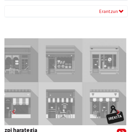
Erantzun
Previous
Next
Itxaspe
Urnieta
- Frutategiak