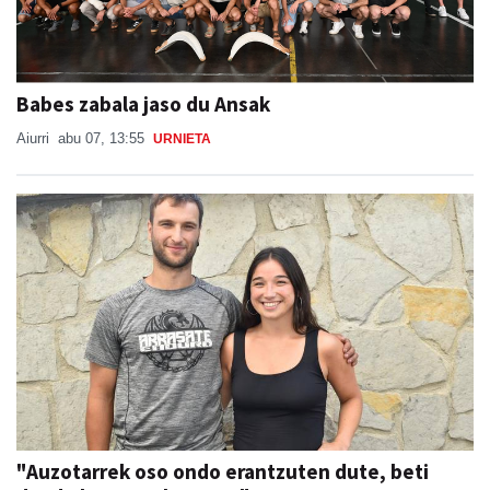
Babes zabala jaso du Ansak
Aiurri
abu 07, 13:55
URNIETA
"Auzotarrek oso ondo erantzuten dute, beti
daude laguntzeko prest"
SORABILLAKO JAIAK 2026