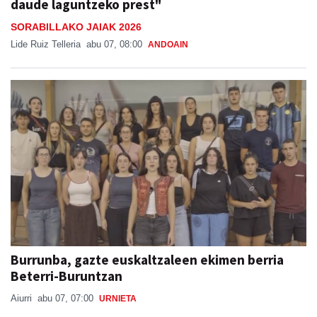
Lide Ruiz Telleria
abu 07, 08:00
ANDOAIN
Burrunba, gazte euskaltzaleen ekimen berria
Beterri-Buruntzan
Aiurri
abu 07, 07:00
URNIETA