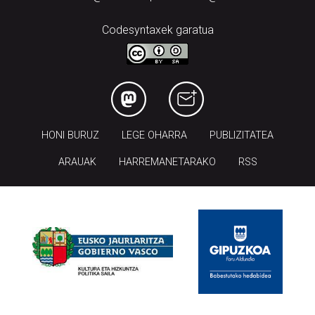
HONI BURUZ
LEGE OHARRA
PUBLIZITATEA
ARAUAK
HARREMANETARAKO
RSS