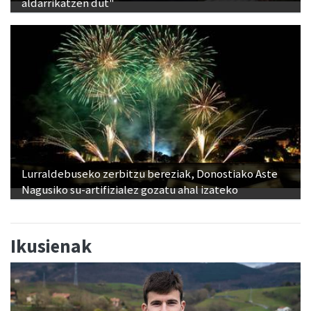
Lurraldebuseko zerbitzu bereziak, Donostiako Aste
Nagusiko su-artifizialez gozatu ahal izateko
Ikusienak