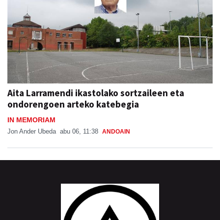
Aita Larramendi ikastolako sortzaileen eta
ondorengoen arteko katebegia
IN MEMORIAM
Jon Ander Ubeda
abu 06, 11:38
ANDOAIN