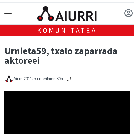
KOMUNITATEA
Urnieta59, txalo zaparrada
aktoreei
Aiurri
2011ko urtarrilaren 30a