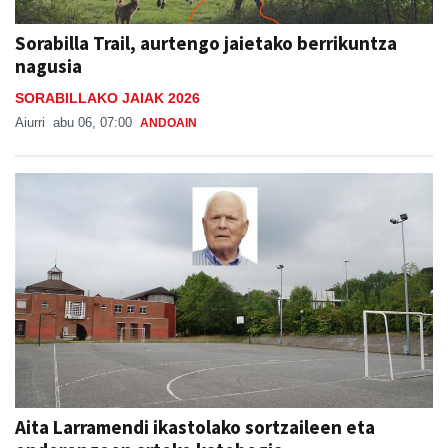
Sorabilla Trail, aurtengo jaietako berrikuntza
nagusia
SORABILLAKO JAIAK 2026
Aiurri
abu 06, 07:00
ANDOAIN
Aita Larramendi ikastolako sortzaileen eta