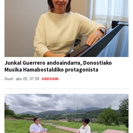
Junkal Guerrero andoaindarra, Donostiako
Musika Hamabostaldiko protagonista
Aiurri
abu 05, 07:00
ANDOAIN