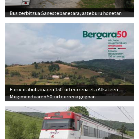
Bus zerbitzua Sanestebanetara, asteburu honetan
Foruen abolizioaren 150. urteurrena eta Alkateen
Mugimenduaren 50. urteurrena gogoan