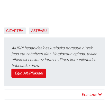
GIZARTEA
ASTEASU
AIURRI hedabideak eskualdeko nortasun hitzak
jaso eta zabaltzen ditu. Harpidedun eginda, tokiko
albisteak euskaraz lantzen dituen komunikabidea
babestuko duzu.
Egin AIURRIkide!
Erantzun