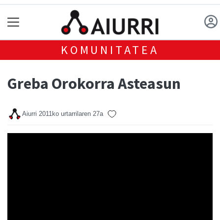
KOMUNITATEA
Greba Orokorra Asteasun
Aiurri
2011ko urtarrilaren 27a