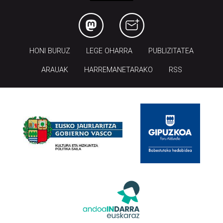
HONI BURUZ
LEGE OHARRA
PUBLIZITATEA
ARAUAK
HARREMANETARAKO
RSS