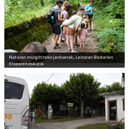
Naturan murgiltzeko jarduerak, Leizaran Bisitarien
Etxearen eskutik