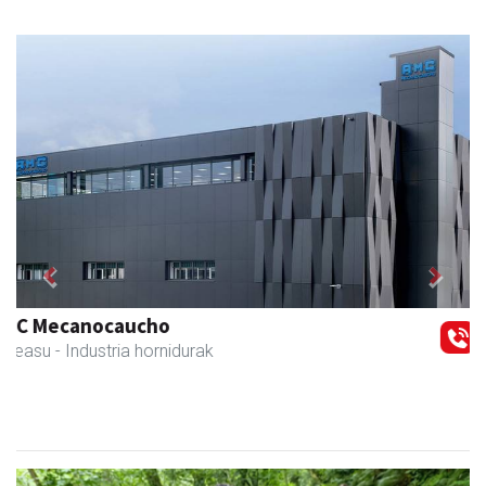
Previous
Next
Kabela
Asteasu
- Gozotegiak