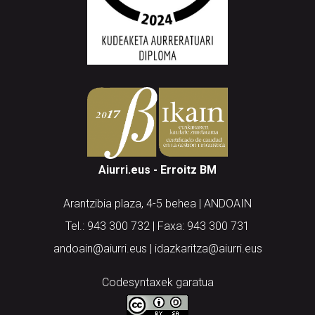
Aiurri.eus - Erroitz BM
Arantzibia plaza, 4-5 behea | ANDOAIN
Tel.: 943 300 732 | Faxa: 943 300 731
andoain@aiurri.eus | idazkaritza@aiurri.eus
Codesyntaxek garatua