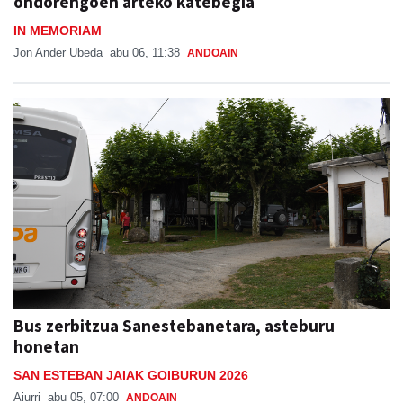
ondorengoen arteko katebegia
IN MEMORIAM
Jon Ander Ubeda
abu 06, 11:38
ANDOAIN
Bus zerbitzua Sanestebanetara, asteburu
honetan
SAN ESTEBAN JAIAK GOIBURUN 2026
Aiurri
abu 05, 07:00
ANDOAIN