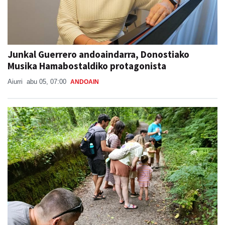
Junkal Guerrero andoaindarra, Donostiako
Musika Hamabostaldiko protagonista
Aiurri
abu 05, 07:00
ANDOAIN