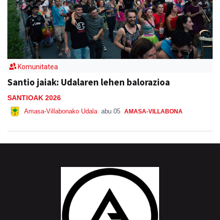
Komunitatea
Santio jaiak: Udalaren lehen balorazioa
SANTIOAK 2026
Amasa-Villabonako Udala
abu 05
AMASA-VILLABONA