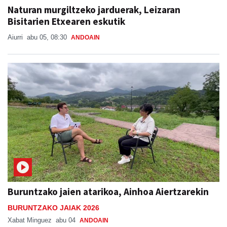
Naturan murgiltzeko jarduerak, Leizaran
Bisitarien Etxearen eskutik
Aiurri
abu 05, 08:30
ANDOAIN
Buruntzako jaien atarikoa, Ainhoa Aiertzarekin
BURUNTZAKO JAIAK 2026
Xabat Minguez
abu 04
ANDOAIN