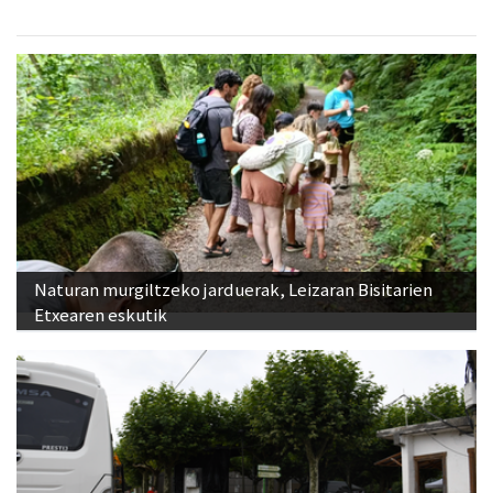
Naturan murgiltzeko jarduerak, Leizaran Bisitarien
Etxearen eskutik