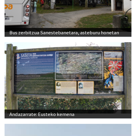
Bus zerbitzua Sanestebanetara, asteburu honetan
Andazarrate: Eusteko kemena