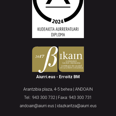
Aiurri.eus - Erroitz BM
Arantzibia plaza, 4-5 behea | ANDOAIN
Tel.: 943 300 732 | Faxa: 943 300 731
andoain@aiurri.eus | idazkaritza@aiurri.eus