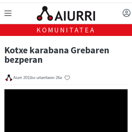
KOMUNITATEA
Kotxe karabana Grebaren
bezperan
Aiurri
2011ko urtarrilaren 26a