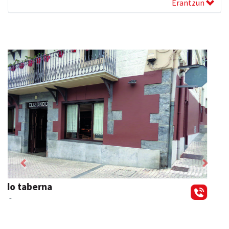
Erantzun
Previous
Next
Osane belar eta eko denda
Urnieta
- Akupuntura