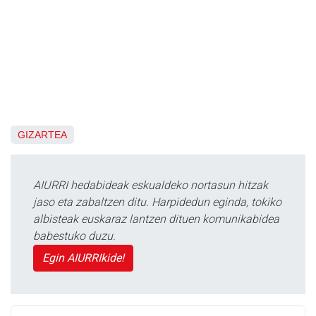
GIZARTEA
AIURRI hedabideak eskualdeko nortasun hitzak
jaso eta zabaltzen ditu. Harpidedun eginda, tokiko
albisteak euskaraz lantzen dituen komunikabidea
babestuko duzu.
Egin AIURRIkide!