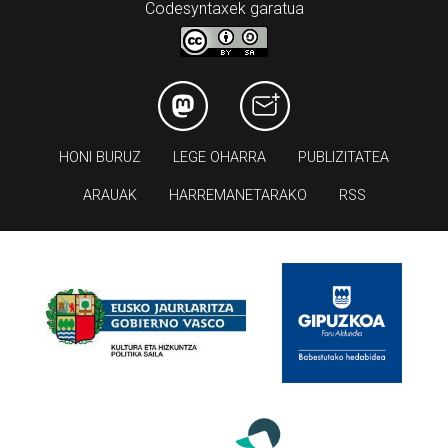
Codesyntaxek garatua
HONI BURUZ
LEGE OHARRA
PUBLIZITATEA
ARAUAK
HARREMANETARAKO
RSS