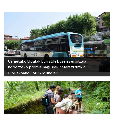
Urnietako Udalak Lurraldebusen zerbitzua
hobetzeko premia nagusiak helarazi dizkio
Gipuzkoako Foru Aldundiari