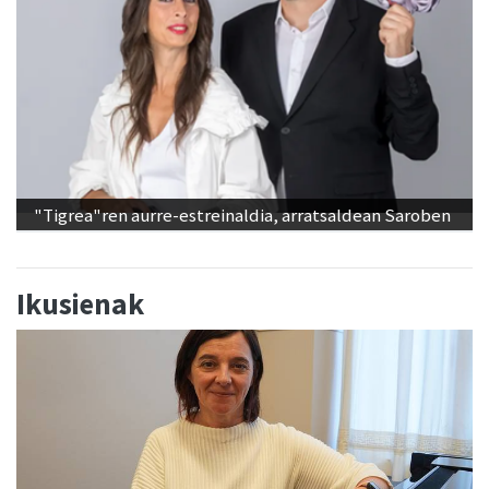
"Tigrea"ren aurre-estreinaldia, arratsaldean Saroben
Ikusienak