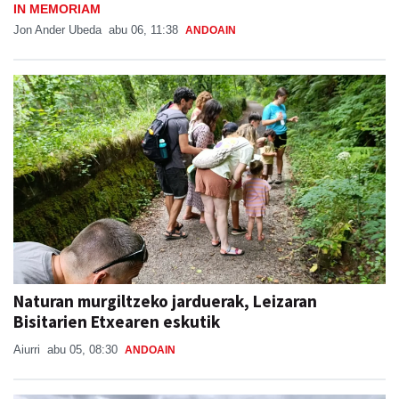
IN MEMORIAM
Jon Ander Ubeda
abu 06, 11:38
ANDOAIN
Naturan murgiltzeko jarduerak, Leizaran
Bisitarien Etxearen eskutik
Aiurri
abu 05, 08:30
ANDOAIN