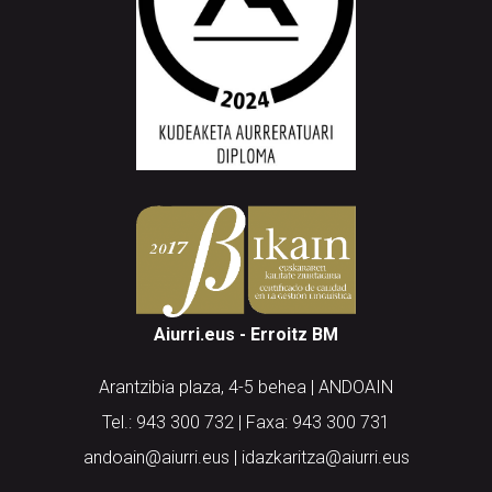
Aiurri.eus - Erroitz BM
Arantzibia plaza, 4-5 behea | ANDOAIN
Tel.: 943 300 732 | Faxa: 943 300 731
andoain@aiurri.eus | idazkaritza@aiurri.eus