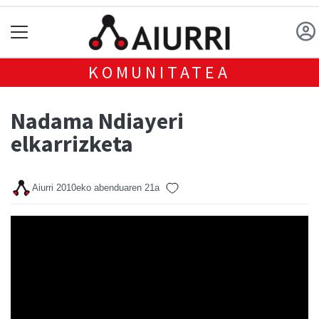
KOMUNITATEA
Nadama Ndiayeri
elkarrizketa
Aiurri
2010eko abenduaren 21a