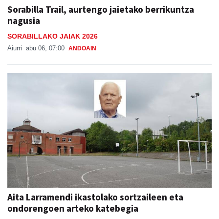
Sorabilla Trail, aurtengo jaietako berrikuntza
nagusia
SORABILLAKO JAIAK 2026
Aiurri
abu 06, 07:00
ANDOAIN
Aita Larramendi ikastolako sortzaileen eta
ondorengoen arteko katebegia