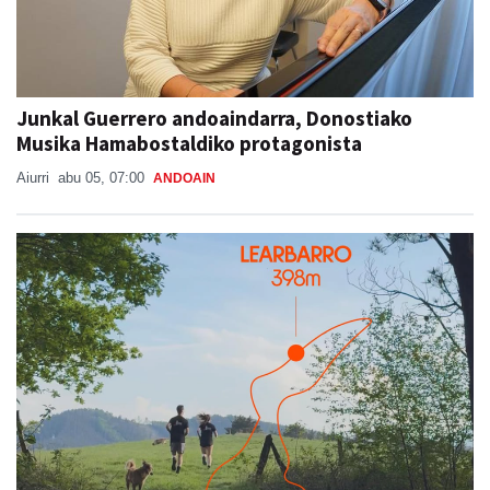
Junkal Guerrero andoaindarra, Donostiako
Musika Hamabostaldiko protagonista
Aiurri
abu 05, 07:00
ANDOAIN