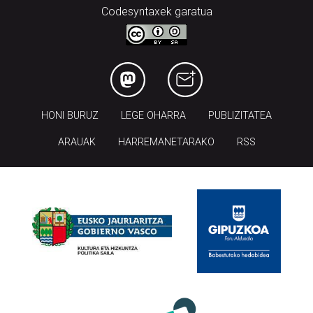
Codesyntaxek garatua
HONI BURUZ
LEGE OHARRA
PUBLIZITATEA
ARAUAK
HARREMANETARAKO
RSS