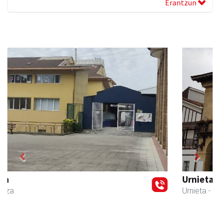
Erantzun
Previous
Next
Urnietako Udala
Urnieta
- Udaletxeak