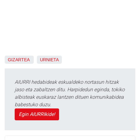
GIZARTEA
URNIETA
AIURRI hedabideak eskualdeko nortasun hitzak
jaso eta zabaltzen ditu. Harpidedun eginda, tokiko
albisteak euskaraz lantzen dituen komunikabidea
babestuko duzu.
Egin AIURRIkide!