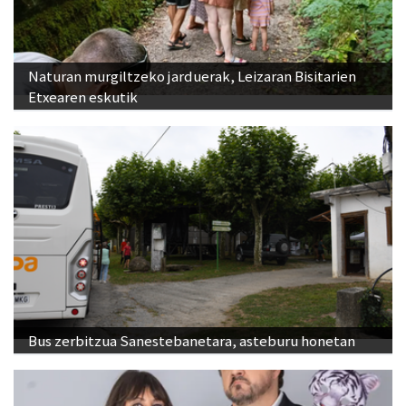
Naturan murgiltzeko jarduerak, Leizaran Bisitarien
Etxearen eskutik
Bus zerbitzua Sanestebanetara, asteburu honetan