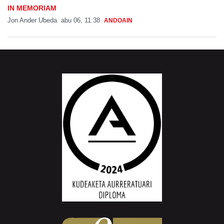
IN MEMORIAM
Jon Ander Ubeda
abu 06, 11:38
ANDOAIN