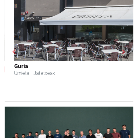
Previous
Next
Guria
Urnieta
- Jatetxeak