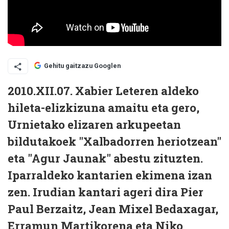
Gehitu gaitzazu Googlen
2010.XII.07. Xabier Leteren aldeko
hileta-elizkizuna amaitu eta gero,
Urnietako elizaren arkupeetan
bildutakoek "Xalbadorren heriotzean"
eta "Agur Jaunak" abestu zituzten.
Iparraldeko kantarien ekimena izan
zen. Irudian kantari ageri dira Pier
Paul Berzaitz, Jean Mixel Bedaxagar,
Erramun Martikorena eta Niko