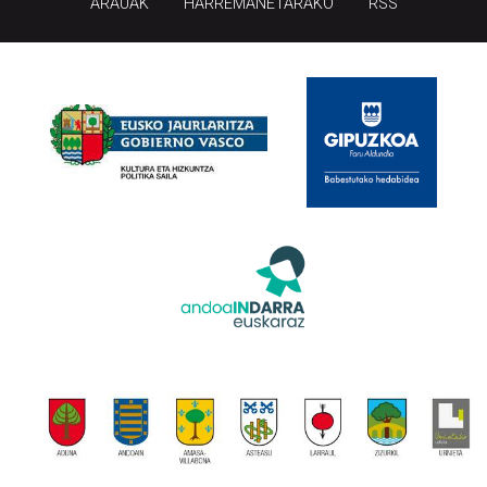
ARAUAK
HARREMANETARAKO
RSS