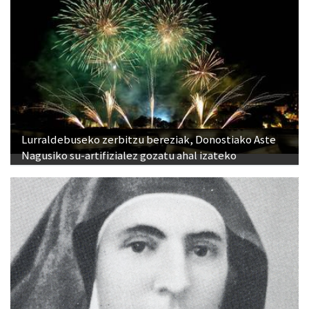
Lurraldebuseko zerbitzu bereziak, Donostiako Aste
Nagusiko su-artifizialez gozatu ahal izateko