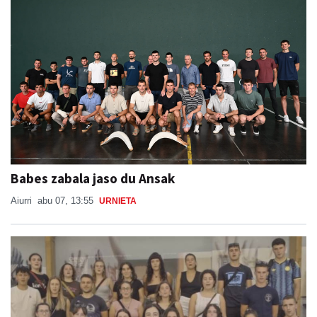
Babes zabala jaso du Ansak
Aiurri
abu 07, 13:55
URNIETA