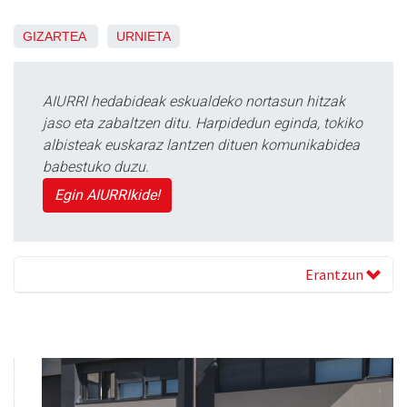
GIZARTEA
URNIETA
AIURRI hedabideak eskualdeko nortasun hitzak
jaso eta zabaltzen ditu. Harpidedun eginda, tokiko
albisteak euskaraz lantzen dituen komunikabidea
babestuko duzu.
Egin AIURRIkide!
Erantzun