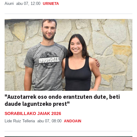
Aiurri
abu 07, 12:00
URNIETA
"Auzotarrek oso ondo erantzuten dute, beti
daude laguntzeko prest"
SORABILLAKO JAIAK 2026
Lide Ruiz Telleria
abu 07, 08:00
ANDOAIN