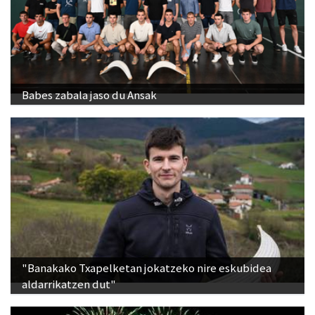
Babes zabala jaso du Ansak
"Banakako Txapelketan jokatzeko nire eskubidea
aldarrikatzen dut"