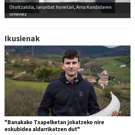
Otoitzaldia, larunbat honetan, Ama Kandidaren
omenez
Ikusienak
"Banakako Txapelketan jokatzeko nire
eskubidea aldarrikatzen dut"