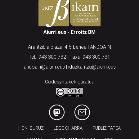
Aiurri.eus - Erroitz BM
Arantzibia plaza, 4-5 behea | ANDOAIN
Tel.: 943 300 732 | Faxa: 943 300 731
andoain@aiurri.eus | idazkaritza@aiurri.eus
Codesyntaxek garatua
HONI BURUZ
LEGE OHARRA
PUBLIZITATEA