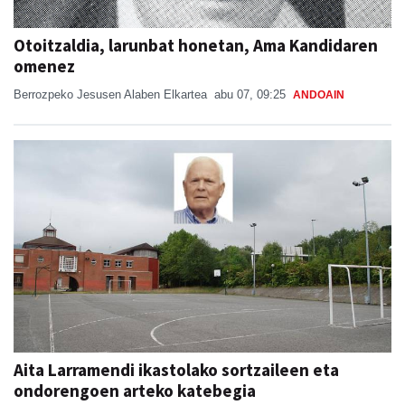
Otoitzaldia, larunbat honetan, Ama Kandidaren
omenez
Berrozpeko Jesusen Alaben Elkartea
abu 07, 09:25
ANDOAIN
Aita Larramendi ikastolako sortzaileen eta
ondorengoen arteko katebegia