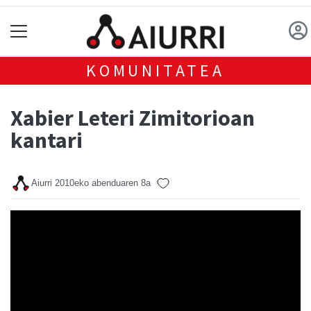
KOMUNITATEA
Xabier Leteri Zimitorioan
kantari
Aiurri
2010eko abenduaren 8a