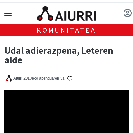
KOMUNITATEA
Udal adierazpena, Leteren
alde
Aiurri
2010eko abenduaren 5a