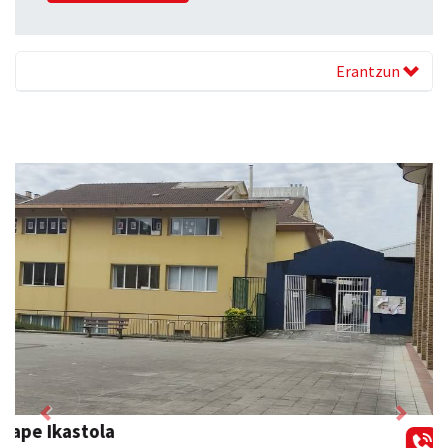
Erantzun
Previous
Next