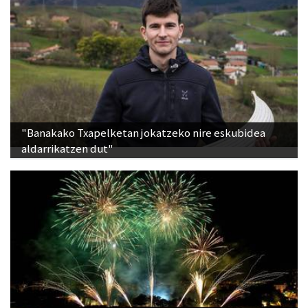
"Banakako Txapelketan jokatzeko nire eskubidea
aldarrikatzen dut"