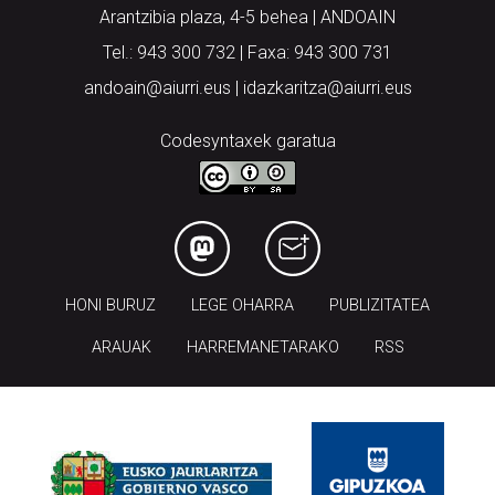
Arantzibia plaza, 4-5 behea | ANDOAIN
Tel.: 943 300 732 | Faxa: 943 300 731
andoain@aiurri.eus | idazkaritza@aiurri.eus
Codesyntaxek garatua
HONI BURUZ
LEGE OHARRA
PUBLIZITATEA
ARAUAK
HARREMANETARAKO
RSS