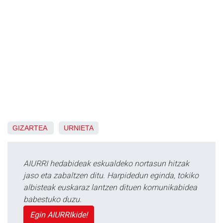
GIZARTEA
URNIETA
AIURRI hedabideak eskualdeko nortasun hitzak
jaso eta zabaltzen ditu. Harpidedun eginda, tokiko
albisteak euskaraz lantzen dituen komunikabidea
babestuko duzu.
Egin AIURRIkide!