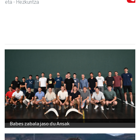
CESA Formazio Zentroa
Urnieta
- Ikasketak
Babes zabala jaso du Ansak