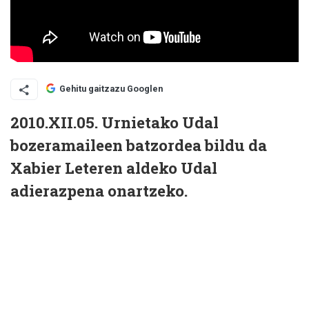
Gehitu gaitzazu Googlen
2010.XII.05. Urnietako Udal
bozeramaileen batzordea bildu da
Xabier Leteren aldeko Udal
adierazpena onartzeko.