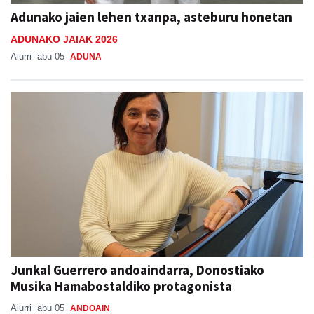
Adunako jaien lehen txanpa, asteburu honetan
ADUNAKO JAIAK 2026
Aiurri
abu 05
ADUNA
Junkal Guerrero andoaindarra, Donostiako
Musika Hamabostaldiko protagonista
Aiurri
abu 05
ANDOAIN