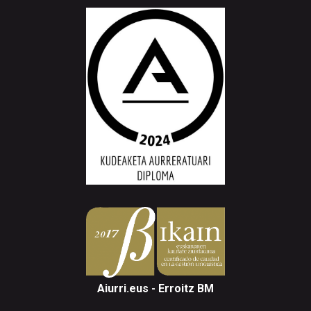
Aiurri.eus - Erroitz BM