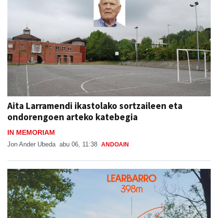
Aita Larramendi ikastolako sortzaileen eta
ondorengoen arteko katebegia
IN MEMORIAM
Jon Ander Ubeda
abu 06, 11:38
ANDOAIN