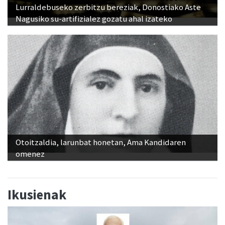
Lurraldebuseko zerbitzu bereziak, Donostiako Aste
Nagusiko su-artifizialez gozatu ahal izateko
Otoitzaldia, larunbat honetan, Ama Kandidaren
omenez
Ikusienak