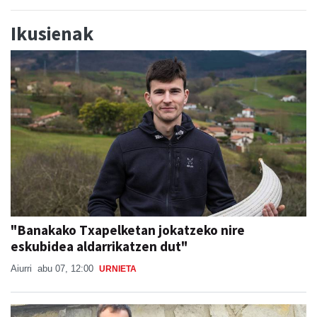
Ikusienak
"Banakako Txapelketan jokatzeko nire
eskubidea aldarrikatzen dut"
Aiurri
abu 07, 12:00
URNIETA