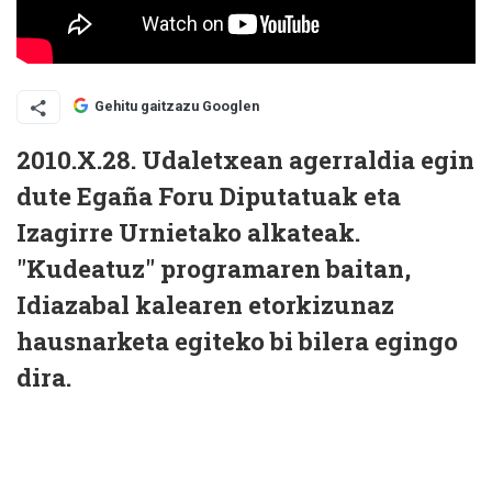
Gehitu gaitzazu Googlen
2010.X.28. Udaletxean agerraldia egin
dute Egaña Foru Diputatuak eta
Izagirre Urnietako alkateak.
"Kudeatuz" programaren baitan,
Idiazabal kalearen etorkizunaz
hausnarketa egiteko bi bilera egingo
dira.