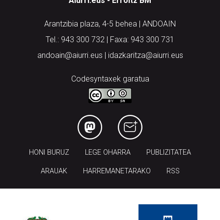
Aiurri.eus - Erroitz BM
Arantzibia plaza, 4-5 behea | ANDOAIN
Tel.: 943 300 732 | Faxa: 943 300 731
andoain@aiurri.eus | idazkaritza@aiurri.eus
Codesyntaxek garatua
HONI BURUZ
LEGE OHARRA
PUBLIZITATEA
ARAUAK
HARREMANETARAKO
RSS