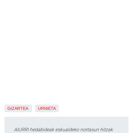
GIZARTEA
URNIETA
AIURRI hedabideak eskualdeko nortasun hitzak