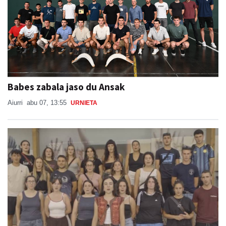
Babes zabala jaso du Ansak
Aiurri
abu 07, 13:55
URNIETA