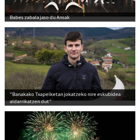
Babes zabala jaso du Ansak
"Banakako Txapelketan jokatzeko nire eskubidea
aldarrikatzen dut"