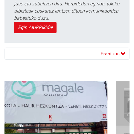
jaso eta zabaltzen ditu. Harpidedun eginda, tokiko
albisteak euskaraz lantzen dituen komunikabidea
babestuko duzu.
Egin AIURRIkide!
Erantzun