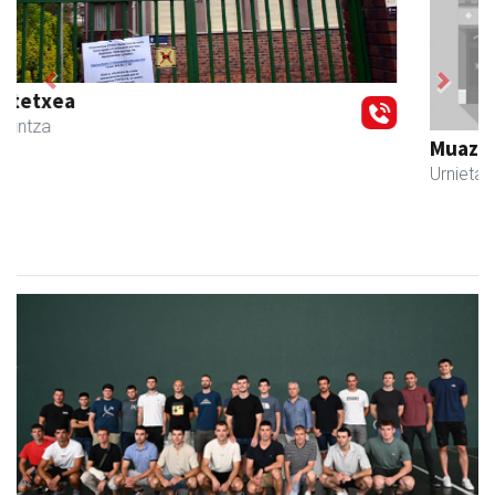
Previous
Next
Muazpi harategia
Urnieta
- Harategiak