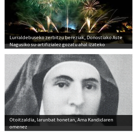
Lurraldebuseko zerbitzu bereziak, Donostiako Aste
Nagusiko su-artifizialez gozatu ahal izateko
Otoitzaldia, larunbat honetan, Ama Kandidaren
omenez