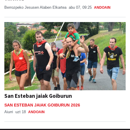
Berrozpeko Jesusen Alaben Elkartea
abu 07, 09:25
ANDOAIN
San Esteban jaiak Goiburun
SAN ESTEBAN JAIAK GOIBURUN 2026
Aiurri
uzt 18
ANDOAIN