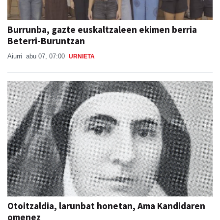
Burrunba, gazte euskaltzaleen ekimen berria
Beterri-Buruntzan
Aiurri
abu 07, 07:00
URNIETA
Otoitzaldia, larunbat honetan, Ama Kandidaren
omenez