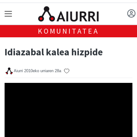
KOMUNITATEA
Idiazabal kalea hizpide
Aiurri
2010eko urriaren 28a