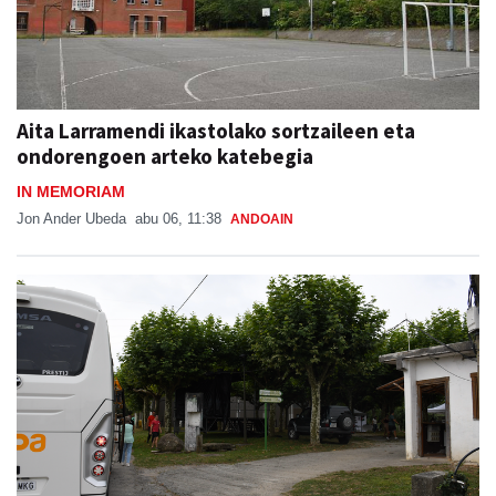
Aita Larramendi ikastolako sortzaileen eta
ondorengoen arteko katebegia
IN MEMORIAM
Jon Ander Ubeda
abu 06, 11:38
ANDOAIN