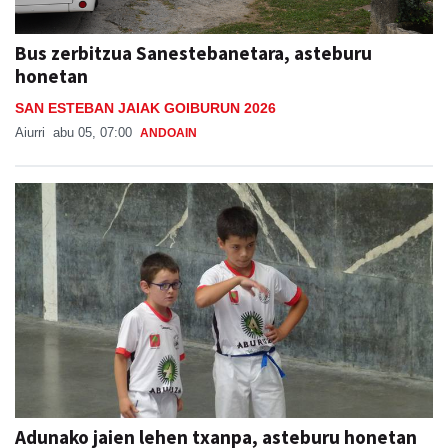
Bus zerbitzua Sanestebanetara, asteburu
honetan
SAN ESTEBAN JAIAK GOIBURUN 2026
Aiurri
abu 05, 07:00
ANDOAIN
Adunako jaien lehen txanpa, asteburu honetan