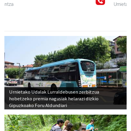
Urnieta
- Trastelekuak
Urnietako Udalak Lurraldebusen zerbitzua
hobetzeko premia nagusiak helarazi dizkio
Gipuzkoako Foru Aldundiari