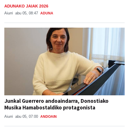
ADUNAKO JAIAK 2026
Aiurri
abu 05, 08:47
ADUNA
Junkal Guerrero andoaindarra, Donostiako
Musika Hamabostaldiko protagonista
Aiurri
abu 05, 07:00
ANDOAIN