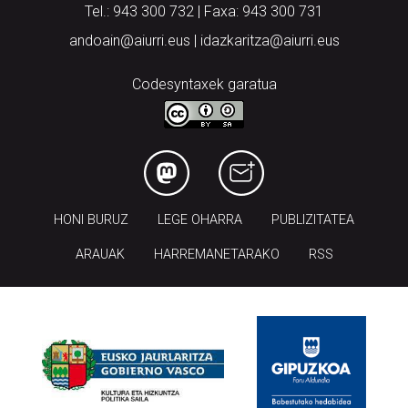
Tel.: 943 300 732 | Faxa: 943 300 731
andoain@aiurri.eus | idazkaritza@aiurri.eus
Codesyntaxek garatua
HONI BURUZ
LEGE OHARRA
PUBLIZITATEA
ARAUAK
HARREMANETARAKO
RSS