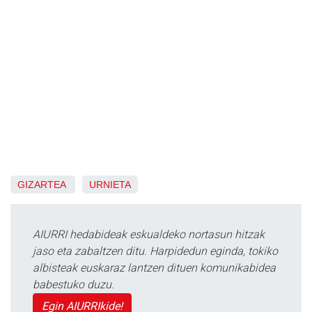
GIZARTEA
URNIETA
AIURRI hedabideak eskualdeko nortasun hitzak
jaso eta zabaltzen ditu. Harpidedun eginda, tokiko
albisteak euskaraz lantzen dituen komunikabidea
babestuko duzu.
Egin AIURRIkide!