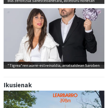
Bus zerbitzua Sanestebanetara, asteburu honetan
"Tigrea"ren aurre-estreinaldia, arratsaldean Saroben
Ikusienak