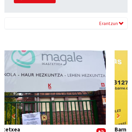
Erantzun
Previous
Next
Barn trasteleku eta biltegi txikien alokairua