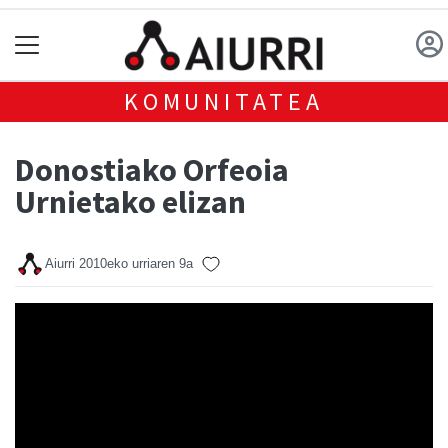
KOMUNITATEA
Donostiako Orfeoia
Urnietako elizan
Aiurri
2010eko urriaren 9a