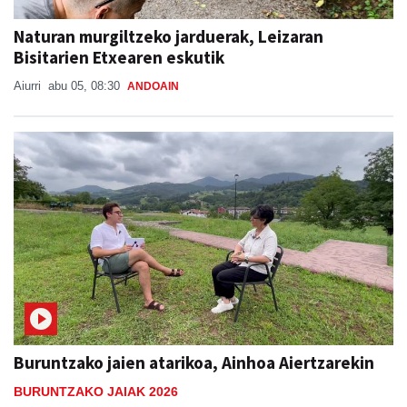
Naturan murgiltzeko jarduerak, Leizaran
Bisitarien Etxearen eskutik
Aiurri
abu 05, 08:30
ANDOAIN
Buruntzako jaien atarikoa, Ainhoa Aiertzarekin
BURUNTZAKO JAIAK 2026