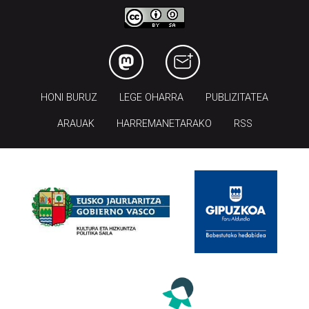
HONI BURUZ
LEGE OHARRA
PUBLIZITATEA
ARAUAK
HARREMANETARAKO
RSS