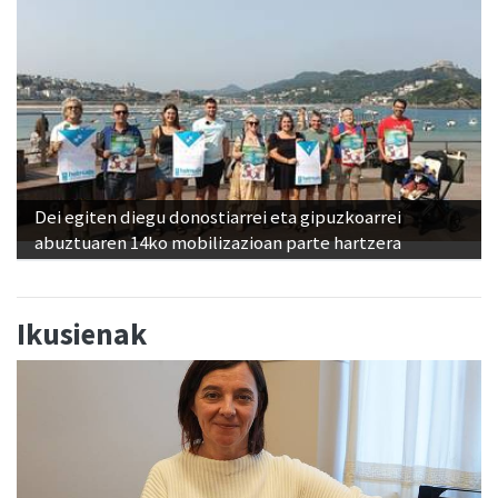
Dei egiten diegu donostiarrei eta gipuzkoarrei
abuztuaren 14ko mobilizazioan parte hartzera
Ikusienak