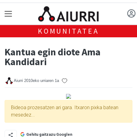
KOMUNITATEA
Kantua egin diote Ama
Kandidari
Aiurri
2010eko urriaren 1a
Bideoa prozesatzen ari gara. Itxaron pixka batean
mesedez...
Gehitu gaitzazu Googlen