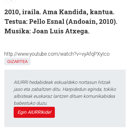
2010, iraila. Ama Kandida, kantua.
Testua: Pello Esnal (Andoain, 2010).
Musika: Joan Luis Atxega.
http://www.youtube.com/watch?v=vyAfqPXyIco
GIZARTEA
AIURRI hedabideak eskualdeko nortasun hitzak
jaso eta zabaltzen ditu. Harpidedun eginda, tokiko
albisteak euskaraz lantzen dituen komunikabidea
babestuko duzu.
Egin AIURRIkide!