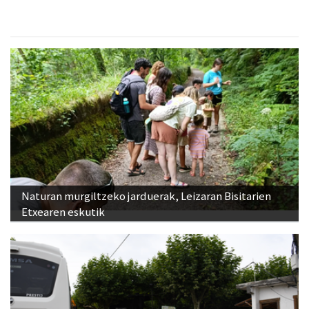
Naturan murgiltzeko jarduerak, Leizaran Bisitarien
Etxearen eskutik