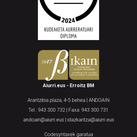
Aiurri.eus - Erroitz BM
Arantzibia plaza, 4-5 behea | ANDOAIN
Tel.: 943 300 732 | Faxa: 943 300 731
andoain@aiurri.eus | idazkaritza@aiurri.eus
Codesyntaxek garatua