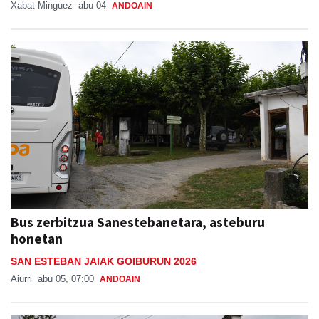
Xabat Minguez
abu 04
ANDOAIN
Bus zerbitzua Sanestebanetara, asteburu
honetan
SAN ESTEBAN JAIAK GOIBURUN 2026
Aiurri
abu 05, 07:00
ANDOAIN