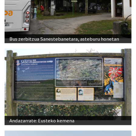
Bus zerbitzua Sanestebanetara, asteburu honetan
Andazarrate: Eusteko kemena