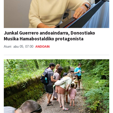
Junkal Guerrero andoaindarra, Donostiako
Musika Hamabostaldiko protagonista
Aiurri
abu 05, 07:00
ANDOAIN