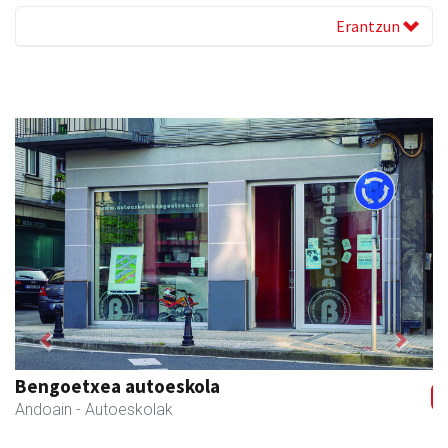
Erantzun
Previous
Next
Bengoetxea autoeskola
Andoain
- Autoeskolak