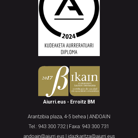
Aiurri.eus - Erroitz BM
Arantzibia plaza, 4-5 behea | ANDOAIN
Tel.: 943 300 732 | Faxa: 943 300 731
andoain@aiurri.eus | idazkaritza@aiurri.eus