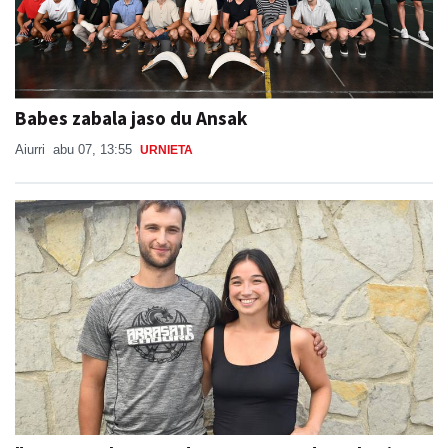
Babes zabala jaso du Ansak
Aiurri
abu 07, 13:55
URNIETA