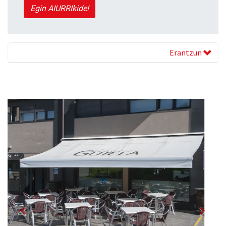
Egin AIURRIkide!
Erantzun
Previous
Next