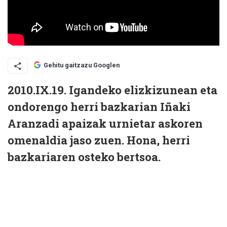
Gehitu gaitzazu Googlen
2010.IX.19. Igandeko elizkizunean eta
ondorengo herri bazkarian Iñaki
Aranzadi apaizak urnietar askoren
omenaldia jaso zuen. Hona, herri
bazkariaren osteko bertsoa.