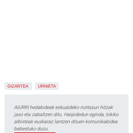
GIZARTEA
URNIETA
AIURRI hedabideak eskualdeko nortasun hitzak
jaso eta zabaltzen ditu. Harpidedun eginda, tokiko
albisteak euskaraz lantzen dituen komunikabidea
babestuko duzu.