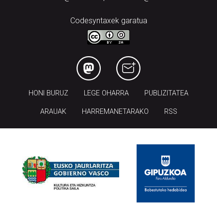
Codesyntaxek garatua
HONI BURUZ
LEGE OHARRA
PUBLIZITATEA
ARAUAK
HARREMANETARAKO
RSS