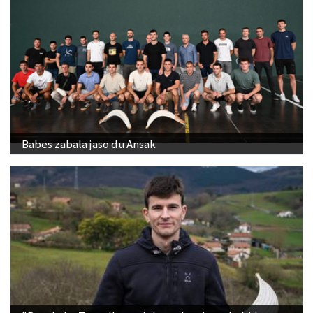
Babes zabala jaso du Ansak