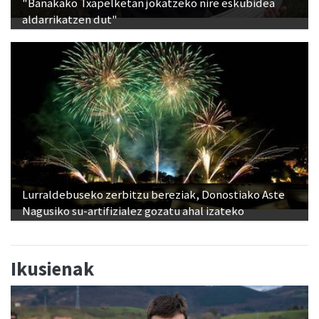
"Banakako Txapelketan jokatzeko nire eskubidea
aldarrikatzen dut"
Lurraldebuseko zerbitzu bereziak, Donostiako Aste
Nagusiko su-artifizialez gozatu ahal izateko
Ikusienak