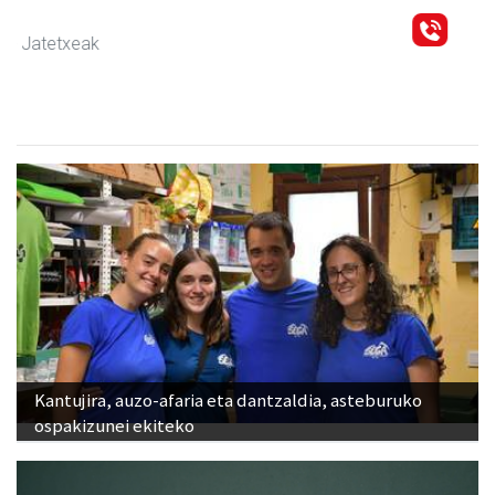
Magale Ikastetxea
Urnieta
- Hezkuntza
Kantujira, auzo-afaria eta dantzaldia, asteburuko
ospakizunei ekiteko