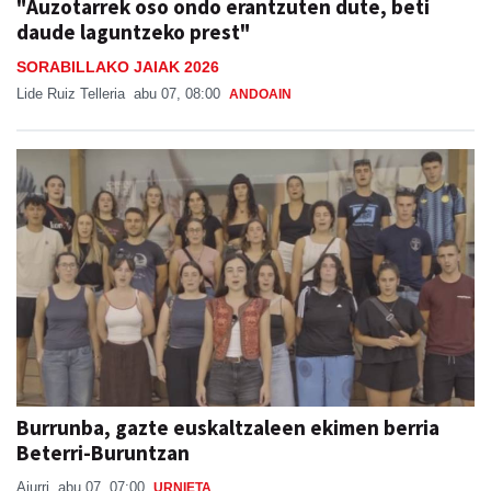
"Auzotarrek oso ondo erantzuten dute, beti
daude laguntzeko prest"
SORABILLAKO JAIAK 2026
Lide Ruiz Telleria
abu 07, 08:00
ANDOAIN
Burrunba, gazte euskaltzaleen ekimen berria
Beterri-Buruntzan
Aiurri
abu 07, 07:00
URNIETA