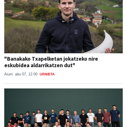
"Banakako Txapelketan jokatzeko nire
eskubidea aldarrikatzen dut"
Aiurri
abu 07, 12:00
URNIETA