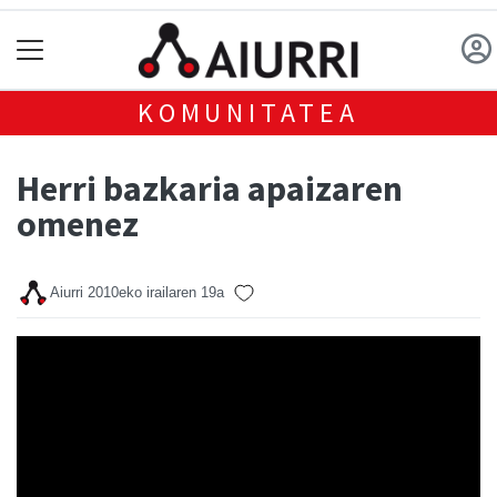
KOMUNITATEA
Herri bazkaria apaizaren
omenez
Aiurri
2010eko irailaren 19a