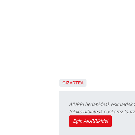
GIZARTEA
AIURRI hedabideak eskualdeko n
tokiko albisteak euskaraz lan
Egin AIURRIkide!