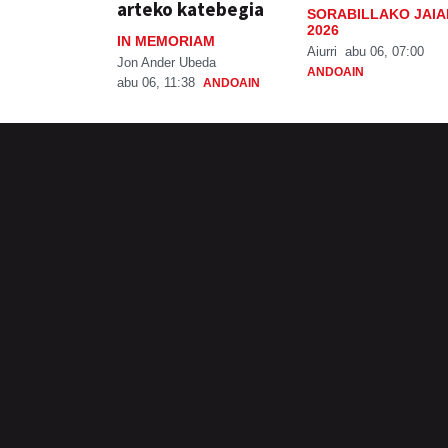
arteko katebegia
SORABILLAKO JAIA
2026
IN MEMORIAM
Aiurri
abu 06, 07:00
Jon Ander Ubeda
ANDOAIN
abu 06, 11:38
ANDOAIN