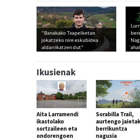
Lur
"Banakako Txapelketan
ber
jokatzeko nire eskubidea
Nagu
aldarrikatzen dut"
ahal
Ikusienak
Aita Larramendi
Sorabilla Trail,
ikastolako
aurtengo jaieta
sortzaileen eta
berrikuntza
ondorengoen
nagusia