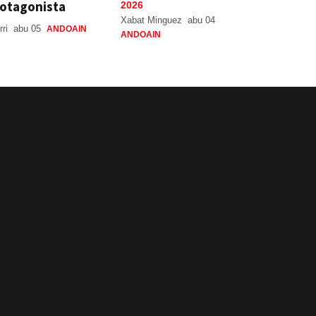
otagonista
2026
Xabat Minguez
abu 04
rri
abu 05
ANDOAIN
ANDOAIN