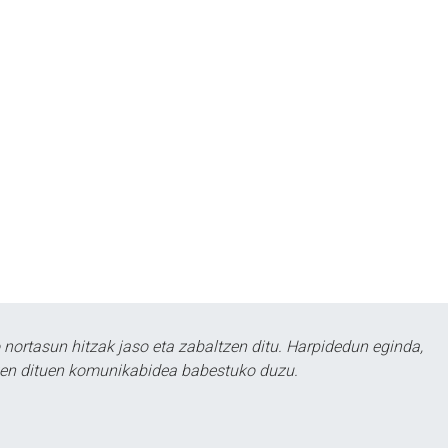
ortasun hitzak jaso eta zabaltzen ditu. Harpidedun eginda,
tzen dituen komunikabidea babestuko duzu.