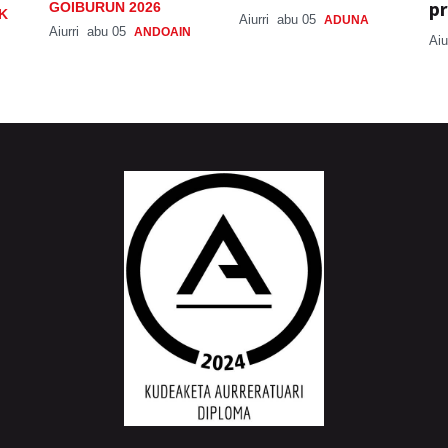
pr
GOIBURUN 2026
K
Aiurri
abu 05
ADUNA
Aiurri
abu 05
ANDOAIN
Aiu