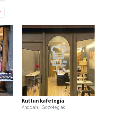
Kuttun kafetegia
Andoain
- Gozotegiak