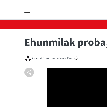
Ehunmilak proba,
Aiurri
2010eko uztailaren 19a