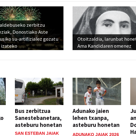
raldebuseko zerbitzu
eziak, Donostiako Aste
siko su-artifizialez gozatu
Otoitzaldia, larunbat hone
 izateko
Ama Kandidaren omenez
Bus zerbitzua
Adunako jaien
Ju
ko
Sanestebanetara,
lehen txanpa,
an
asteburu honetan
asteburu honetan
Do
H
SAN ESTEBAN JAIAK
ADUNAKO JAIAK 2026