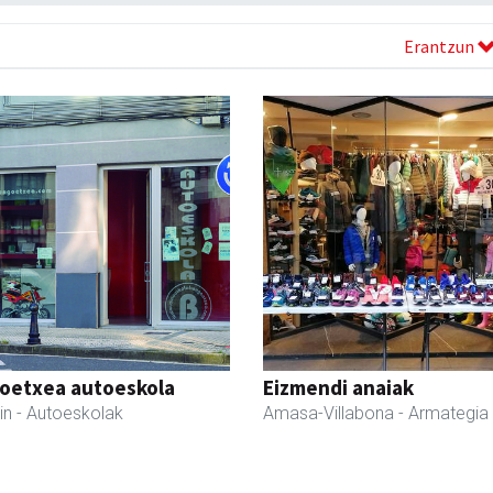
Erantzun
oetxea autoeskola
Eizmendi anaiak
in
- Autoeskolak
Amasa-Villabona
- Armategia