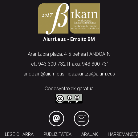
Aiurri.eus - Erroitz BM
Arantzibia plaza, 4-5 behea | ANDOAIN
Tel.: 943 300 732 | Faxa: 943 300 731
andoain@aiurri.eus | idazkaritza@aiurri.eus
Codesyntaxek garatua
LEGE OHARRA
PUBLIZITATEA
ARAUAK
HARREMANET