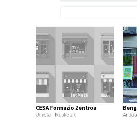
CESA Formazio Zentroa
Beng
Urnieta
- Ikasketak
Andoa