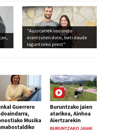
"Auzotarrek oso ondo
tan,
erantzuten dute, beti daude
laguntzeko prest"
nkal Guerrero
Buruntzako jaien
doaindarra,
atarikoa, Ainhoa
nostiako Musika
Aiertzarekin
amabostaldiko
BURUNTZAKO JAIAK