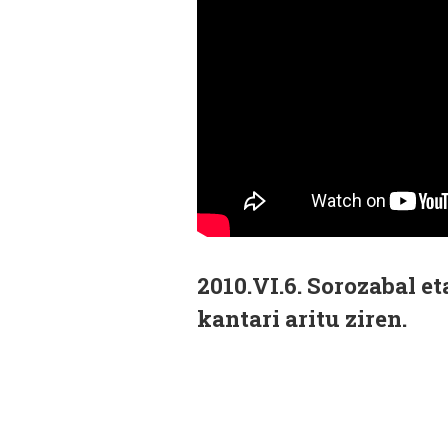
2010.VI.6. Sorozabal 
kantari aritu ziren.