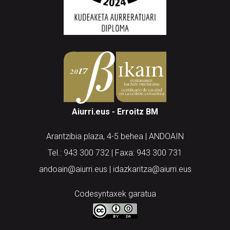
Aiurri.eus - Erroitz BM
Arantzibia plaza, 4-5 behea | ANDOAIN
Tel.: 943 300 732 | Faxa: 943 300 731
andoain@aiurri.eus | idazkaritza@aiurri.eus
Codesyntaxek garatua