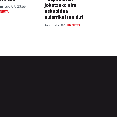
jokatzeko nire
rri
abu 07, 13:55
eskubidea
NIETA
aldarrikatzen dut"
Aiurri
abu 07
URNIETA