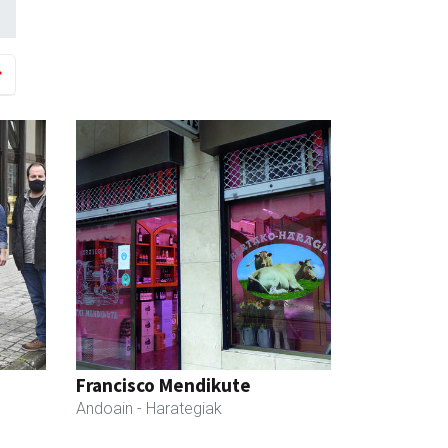
Francisco Mendikute
Andoain
- Harategiak