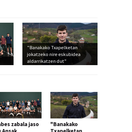
"Banakako Txapelketan
jokatzeko nire eskubidea
aldarrikatzen dut"
bes zabala jaso
"Banakako
u Ansak
Txapelketan