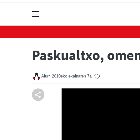
Paskualtxo, omen
Aiurri
2010eko ekainaren 7a