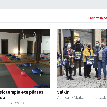
Erantzun
isioterapia eta pilates
Salkin
roa
Andoain
- Merkatari elkarteak
in
- Fisioterapia