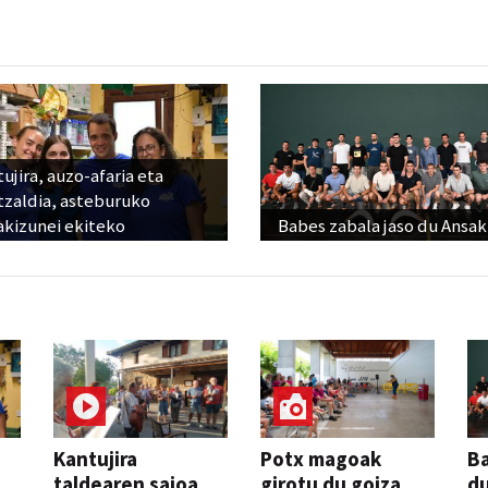
ujira, auzo-afaria eta
tzaldia, asteburuko
akizunei ekiteko
Babes zabala jaso du Ansak
Kantujira
Potx magoak
Ba
taldearen saioa
girotu du goiza
d