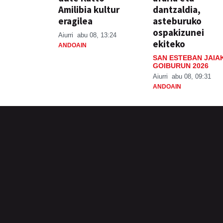
Amilibia kultur
dantzaldia,
eragilea
asteburuko
ospakizunei
Aiurri
abu 08, 13:24
ekiteko
ANDOAIN
SAN ESTEBAN JAIA
GOIBURUN 2026
Aiurri
abu 08, 09:31
ANDOAIN