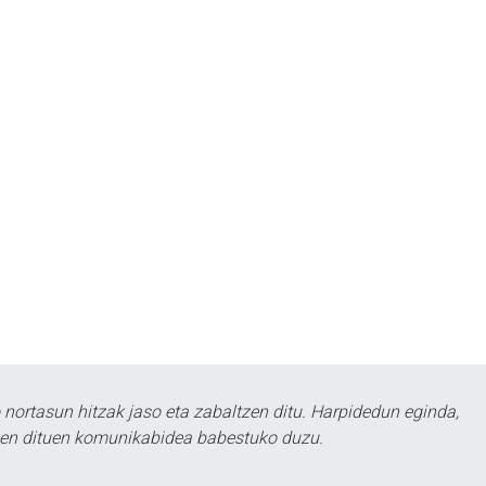
ortasun hitzak jaso eta zabaltzen ditu. Harpidedun eginda,
tzen dituen komunikabidea babestuko duzu.