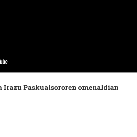
eta Irazu Paskualsororen omenaldian