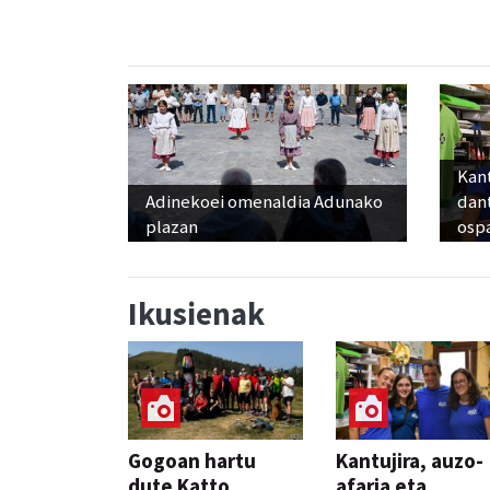
Kant
Adinekoei omenaldia Adunako
dan
plazan
osp
Ikusienak
Gogoan hartu
Kantujira, auzo-
dute Katto
afaria eta