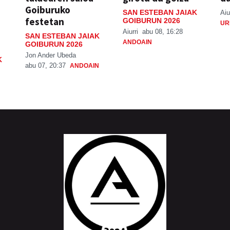
Goiburuko
SAN ESTEBAN JAIAK
Aiu
festetan
GOIBURUN 2026
UR
Aiurri
abu 08, 16:28
SAN ESTEBAN JAIAK
ANDOAIN
GOIBURUN 2026
Jon Ander Ubeda
K
abu 07, 20:37
ANDOAIN