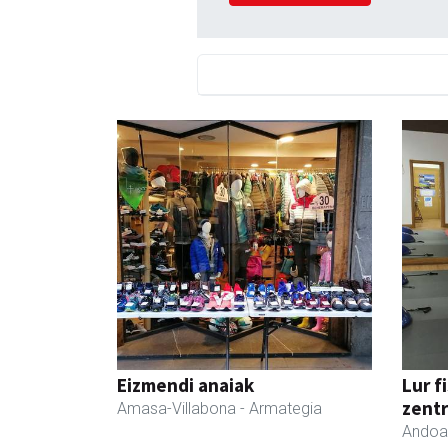
Eizmendi anaiak
Lur f
zent
Amasa-Villabona
- Armategia
Andoa