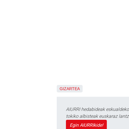
GIZARTEA
AIURRI hedabideak eskualdeko n
tokiko albisteak euskaraz lan
Egin AIURRIkide!