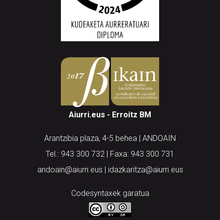
Aiurri.eus - Erroitz BM
Arantzibia plaza, 4-5 behea | ANDOAIN
Tel.: 943 300 732 | Faxa: 943 300 731
andoain@aiurri.eus | idazkaritza@aiurri.eus
Codesyntaxek garatua