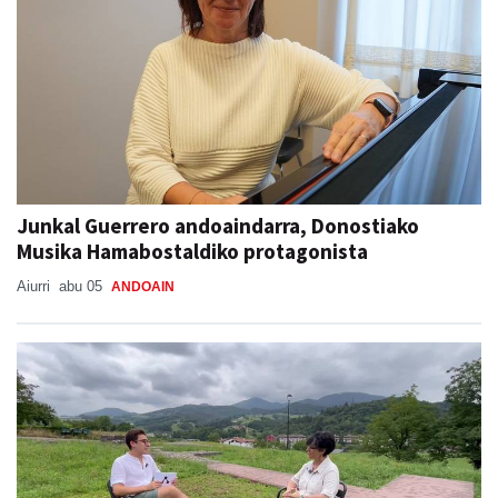
Junkal Guerrero andoaindarra, Donostiako
Musika Hamabostaldiko protagonista
Aiurri
abu 05
ANDOAIN