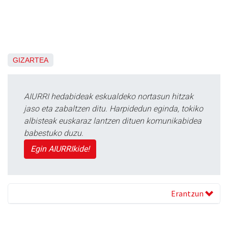
GIZARTEA
AIURRI hedabideak eskualdeko nortasun hitzak
jaso eta zabaltzen ditu. Harpidedun eginda, tokiko
albisteak euskaraz lantzen dituen komunikabidea
babestuko duzu.
Egin AIURRIkide!
Erantzun