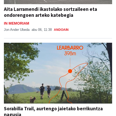
Aita Larramendi ikastolako sortzaileen eta
ondorengoen arteko katebegia
IN MEMORIAM
Jon Ander Ubeda
abu 06, 11:38
ANDOAIN
Sorabilla Trail, aurtengo jaietako berrikuntza
nagusia