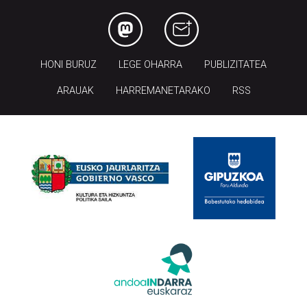
HONI BURUZ
LEGE OHARRA
PUBLIZITATEA
ARAUAK
HARREMANETARAKO
RSS