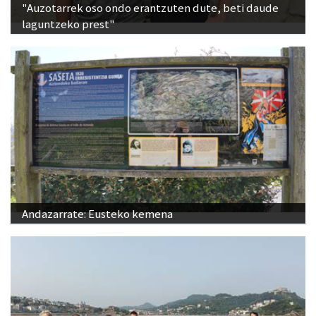
"Auzotarrek oso ondo erantzuten dute, beti daude
laguntzeko prest"
Andazarrate: Eusteko kemena