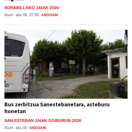
SORABILLAKO JAIAK 2026
Aiurri
abu 06, 07:00
ANDOAIN
Bus zerbitzua Sanestebanetara, asteburu
honetan
SAN ESTEBAN JAIAK GOIBURUN 2026
Aiurri
abu 05
ANDOAIN