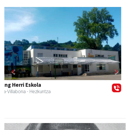
Previous
Next
Javier Iraola harategia
Asteasu
- Harategiak