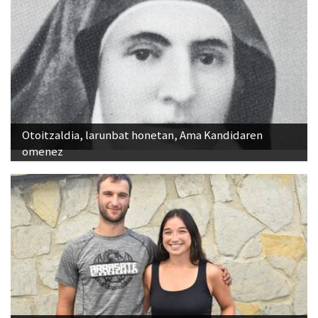
Otoitzaldia, larunbat honetan, Ama Kandidaren
omenez