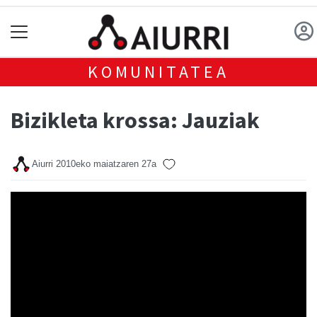
KOMUNITATEA
Bizikleta krossa: Jauziak
Aiurri
2010eko maiatzaren 27a