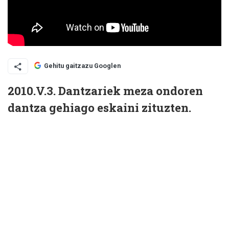
Gehitu gaitzazu Googlen
2010.V.3. Dantzariek meza ondoren
dantza gehiago eskaini zituzten.