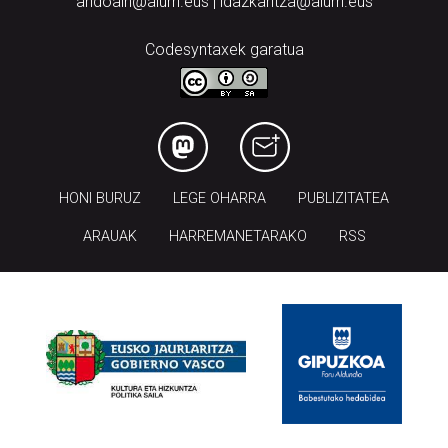
andoain@aiurri.eus | idazkaritza@aiurri.eus
Codesyntaxek garatua
HONI BURUZ
LEGE OHARRA
PUBLIZITATEA
ARAUAK
HARREMANETARAKO
RSS