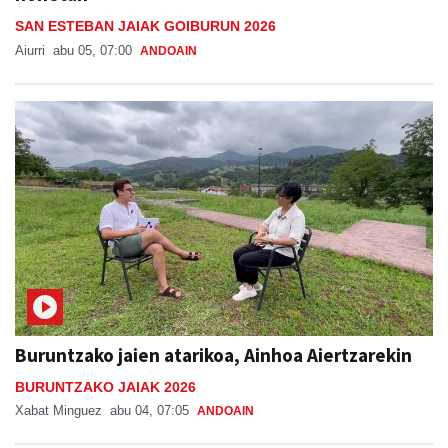
SAN ESTEBAN JAIAK GOIBURUN 2026
Aiurri
abu 05, 07:00
ANDOAIN
Buruntzako jaien atarikoa, Ainhoa Aiertzarekin
BURUNTZAKO JAIAK 2026
Xabat Minguez
abu 04, 07:05
ANDOAIN