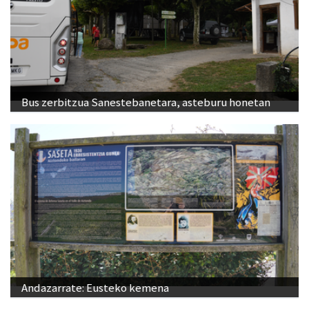
Bus zerbitzua Sanestebanetara, asteburu honetan
Andazarrate: Eusteko kemena