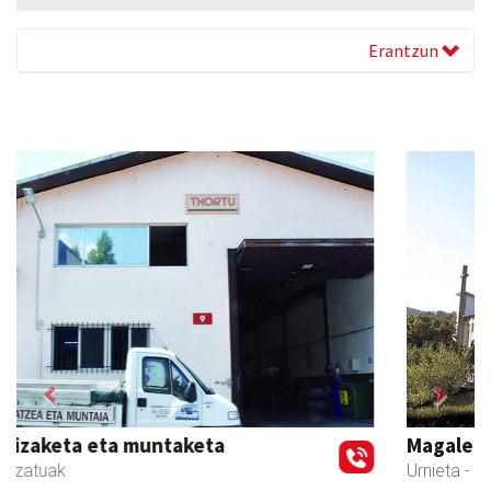
Erantzun
Previous
Next
Magale Ikastetxea
Urnieta
- Hezkuntza