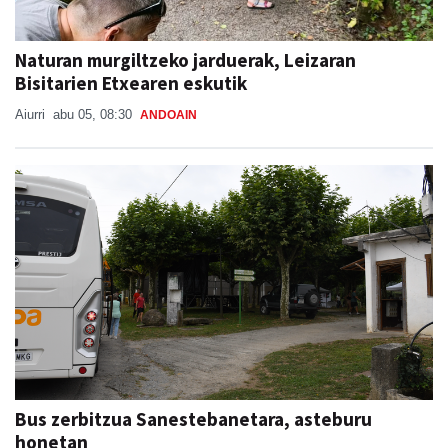
Naturan murgiltzeko jarduerak, Leizaran
Bisitarien Etxearen eskutik
Aiurri
abu 05, 08:30
ANDOAIN
Bus zerbitzua Sanestebanetara, asteburu
honetan