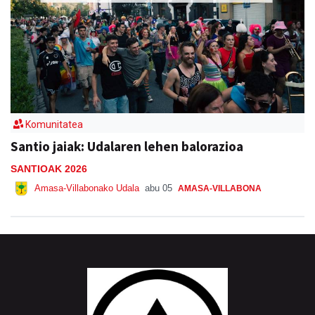
Komunitatea
Santio jaiak: Udalaren lehen balorazioa
SANTIOAK 2026
Amasa-Villabonako Udala
abu 05
AMASA-VILLABONA