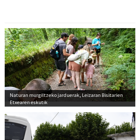
Naturan murgiltzeko jarduerak, Leizaran Bisitarien
Etxearen eskutik