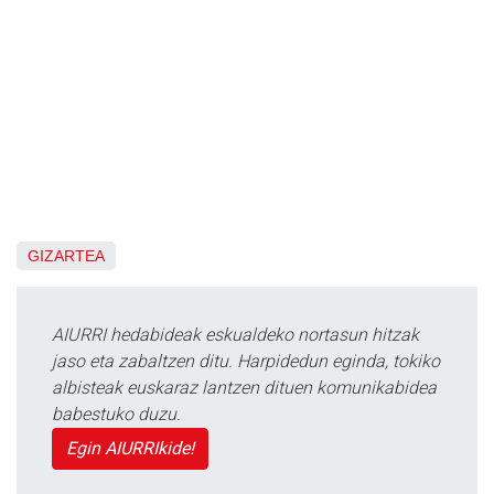
GIZARTEA
AIURRI hedabideak eskualdeko nortasun hitzak
jaso eta zabaltzen ditu. Harpidedun eginda, tokiko
albisteak euskaraz lantzen dituen komunikabidea
babestuko duzu.
Egin AIURRIkide!