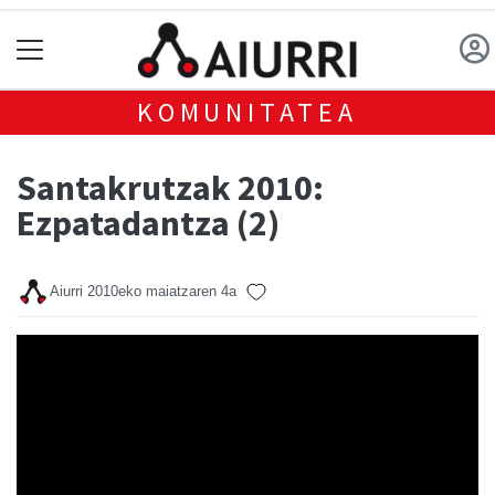
KOMUNITATEA
Santakrutzak 2010:
Ezpatadantza (2)
Aiurri
2010eko maiatzaren 4a