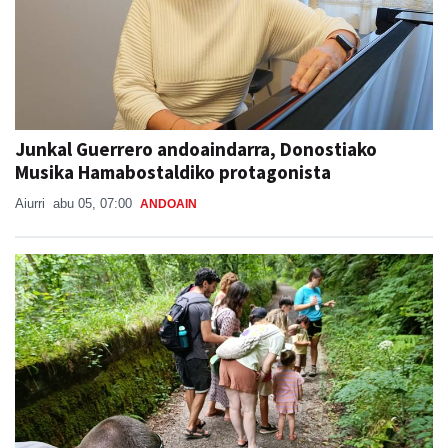
Junkal Guerrero andoaindarra, Donostiako
Musika Hamabostaldiko protagonista
Aiurri
abu 05, 07:00
ANDOAIN