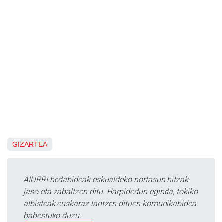
GIZARTEA
AIURRI hedabideak eskualdeko nortasun hitzak
jaso eta zabaltzen ditu. Harpidedun eginda, tokiko
albisteak euskaraz lantzen dituen komunikabidea
babestuko duzu.