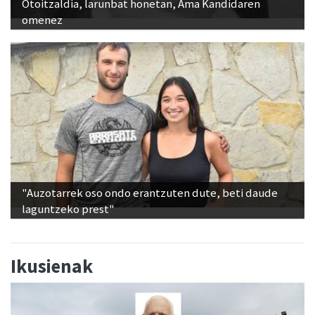
Otoitzaldia, larunbat honetan, Ama Kandidaren
omenez
"Auzotarrek oso ondo erantzuten dute, beti daude
laguntzeko prest"
Ikusienak