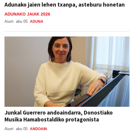
Adunako jaien lehen txanpa, asteburu honetan
ADUNAKO JAIAK 2026
Aiurri
abu 05
ADUNA
Junkal Guerrero andoaindarra, Donostiako
Musika Hamabostaldiko protagonista
Aiurri
abu 05
ANDOAIN