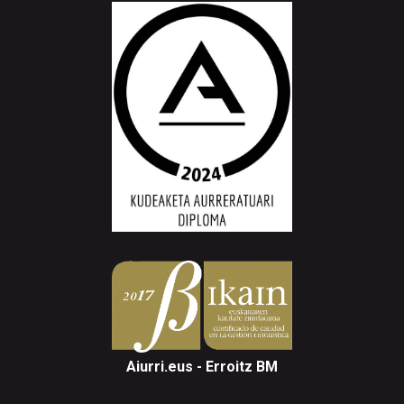
Aiurri.eus - Erroitz BM