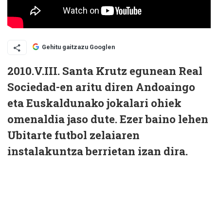
Gehitu gaitzazu Googlen
2010.V.III. Santa Krutz egunean Real
Sociedad-en aritu diren Andoaingo
eta Euskaldunako jokalari ohiek
omenaldia jaso dute. Ezer baino lehen
Ubitarte futbol zelaiaren
instalakuntza berrietan izan dira.