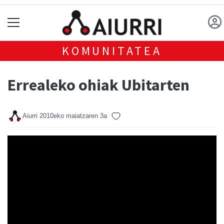
KOMUNITATEA
Errealeko ohiak Ubitarten
Aiurri
2010eko maiatzaren 3a