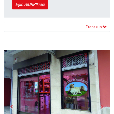
Egin AIURRIkide!
Erantzun
Previous
Next