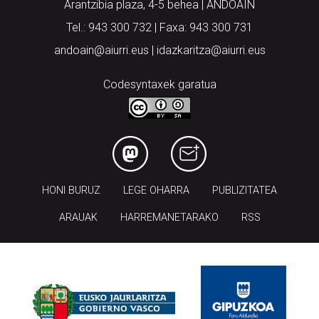
Arantzibia plaza, 4-5 behea | ANDOAIN
Tel.: 943 300 732 | Faxa: 943 300 731
andoain@aiurri.eus | idazkaritza@aiurri.eus
Codesyntaxek garatua
HONI BURUZ
LEGE OHARRA
PUBLIZITATEA
ARAUAK
HARREMANETARAKO
RSS