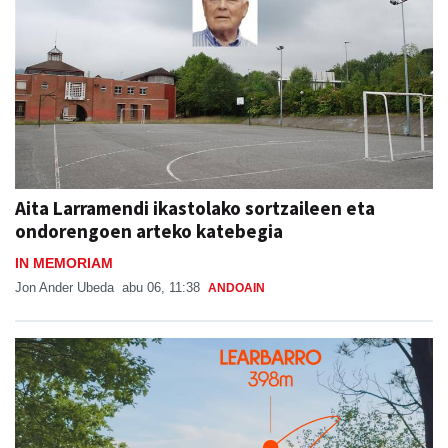
Aita Larramendi ikastolako sortzaileen eta
ondorengoen arteko katebegia
IN MEMORIAM
Jon Ander Ubeda
abu 06, 11:38
ANDOAIN