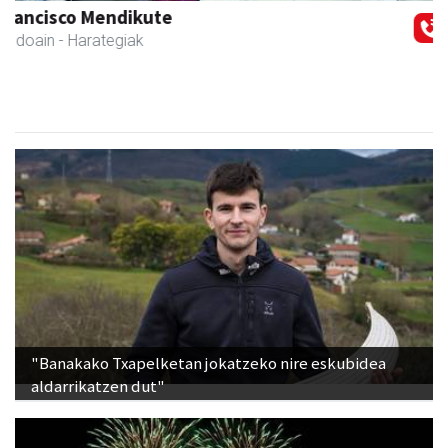
Adats ileapaindegi eta estetika
Andoain
- Ile-apaindegiak
"Banakako Txapelketan jokatzeko nire eskubidea
aldarrikatzen dut"