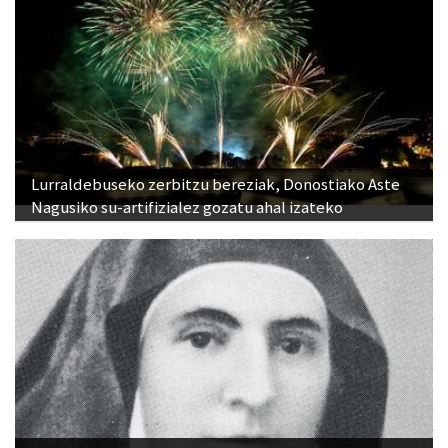
Lurraldebuseko zerbitzu bereziak, Donostiako Aste
Nagusiko su-artifizialez gozatu ahal izateko