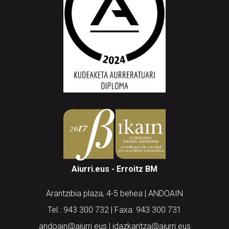
Aiurri.eus - Erroitz BM
Arantzibia plaza, 4-5 behea | ANDOAIN
Tel.: 943 300 732 | Faxa: 943 300 731
andoain@aiurri.eus | idazkaritza@aiurri.eus