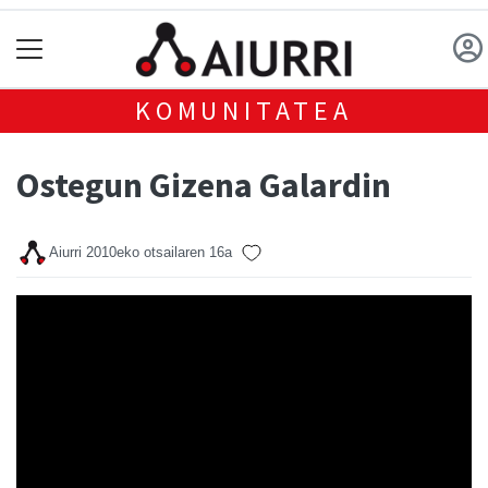
KOMUNITATEA
Ostegun Gizena Galardin
Aiurri
2010eko otsailaren 16a