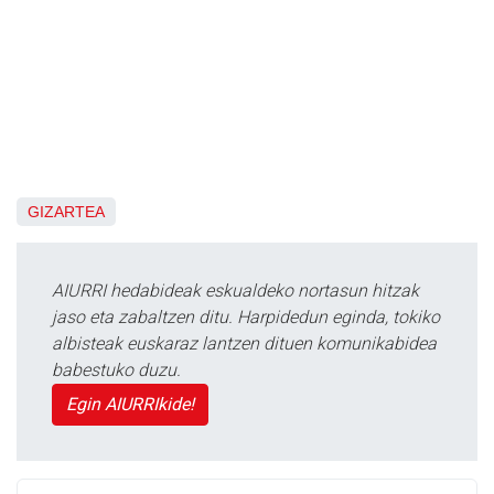
GIZARTEA
AIURRI hedabideak eskualdeko nortasun hitzak
jaso eta zabaltzen ditu. Harpidedun eginda, tokiko
albisteak euskaraz lantzen dituen komunikabidea
babestuko duzu.
Egin AIURRIkide!