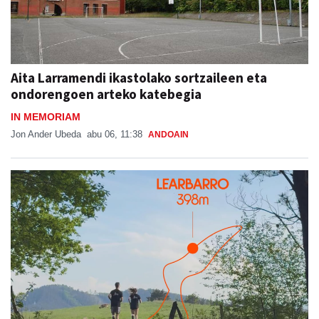
Aita Larramendi ikastolako sortzaileen eta
ondorengoen arteko katebegia
IN MEMORIAM
Jon Ander Ubeda
abu 06, 11:38
ANDOAIN