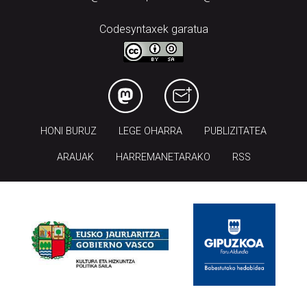
Codesyntaxek garatua
HONI BURUZ
LEGE OHARRA
PUBLIZITATEA
ARAUAK
HARREMANETARAKO
RSS