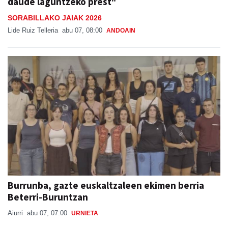
daude laguntzeko prest"
SORABILLAKO JAIAK 2026
Lide Ruiz Telleria
abu 07, 08:00
ANDOAIN
Burrunba, gazte euskaltzaleen ekimen berria
Beterri-Buruntzan
Aiurri
abu 07, 07:00
URNIETA