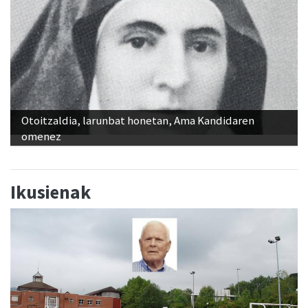
Otoitzaldia, larunbat honetan, Ama Kandidaren
omenez
Ikusienak