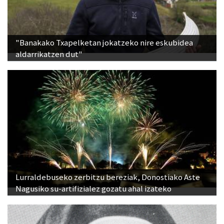
"Banakako Txapelketan jokatzeko nire eskubidea
aldarrikatzen dut"
Lurraldebuseko zerbitzu bereziak, Donostiako Aste
Nagusiko su-artifizialez gozatu ahal izateko