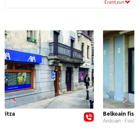
Erantzun
Previous
Next
Belkoain fisioterapia zerbitzua
Andoain
- Fisioterapia