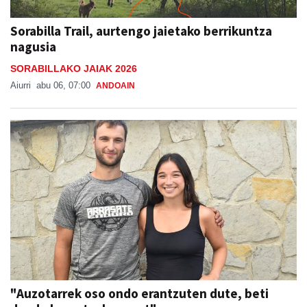
Sorabilla Trail, aurtengo jaietako berrikuntza
nagusia
SORABILLAKO JAIAK 2026
Aiurri
abu 06, 07:00
ANDOAIN
"Auzotarrek oso ondo erantzuten dute, beti