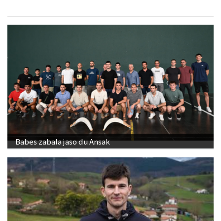
Babes zabala jaso du Ansak