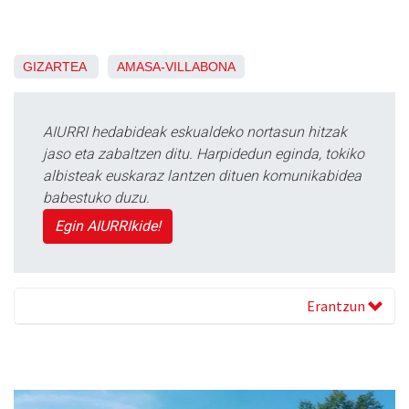
GIZARTEA
AMASA-VILLABONA
AIURRI hedabideak eskualdeko nortasun hitzak
jaso eta zabaltzen ditu. Harpidedun eginda, tokiko
albisteak euskaraz lantzen dituen komunikabidea
babestuko duzu.
Egin AIURRIkide!
Erantzun