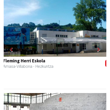
Previous
Next
Eizmendi ile-apaindegia
Amasa-Villabona
- Ile-apaindegiak