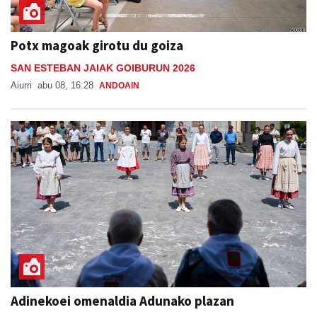
Potx magoak girotu du goiza
SAN ESTEBAN JAIAK GOIBURUN 2026
Aiurri
abu 08, 16:28
ANDOAIN
Adinekoei omenaldia Adunako plazan