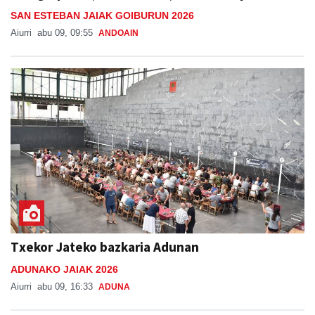
SAN ESTEBAN JAIAK GOIBURUN 2026
Aiurri
abu 09, 09:55
ANDOAIN
Txekor Jateko bazkaria Adunan
ADUNAKO JAIAK 2026
Aiurri
abu 09, 16:33
ADUNA