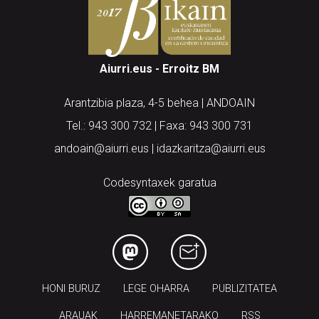
Aiurri.eus - Erroitz BM
Arantzibia plaza, 4-5 behea | ANDOAIN
Tel.: 943 300 732 | Faxa: 943 300 731
andoain@aiurri.eus | idazkaritza@aiurri.eus
Codesyntaxek garatua
HONI BURUZ
LEGE OHARRA
PUBLIZITATEA
ARAUAK
HARREMANETARAKO
RSS