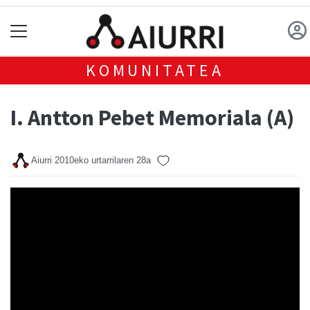
KOMUNITATEA
I. Antton Pebet Memoriala (A)
Aiurri
2010eko urtarrilaren 28a