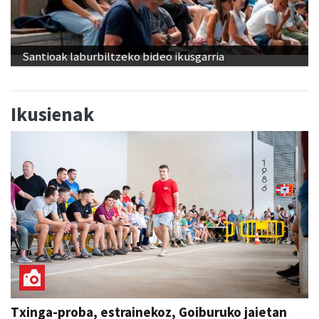
Santioak laburbiltzeko bideo ikusgarria
Ikusienak
Txinga-proba, estrainekoz, Goiburuko jaietan