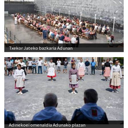
Txekor Jateko bazkaria Adunan
Adinekoei omenaldia Adunako plazan