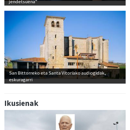
San Bittorreko eta Santa Vitoriako audiogidak,
eskuragarri
Ikusienak