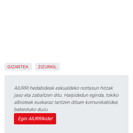
GIZARTEA
ZIZURKIL
AIURRI hedabideak eskualdeko nortasun hitzak
jaso eta zabaltzen ditu. Harpidedun eginda, tokiko
albisteak euskaraz lantzen dituen komunikabidea
babestuko duzu.
Egin AIURRIkide!