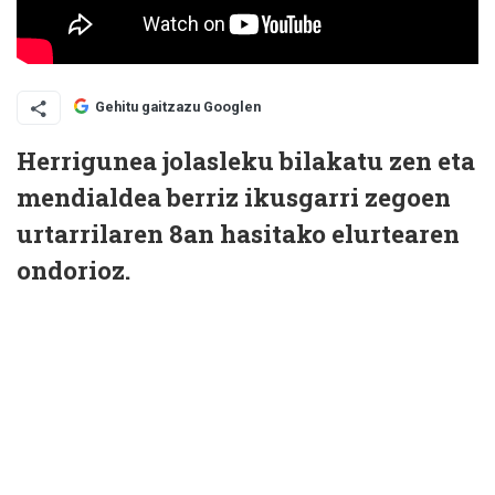
Gehitu gaitzazu Googlen
Herrigunea jolasleku bilakatu zen eta
mendialdea berriz ikusgarri zegoen
urtarrilaren 8an hasitako elurtearen
ondorioz.