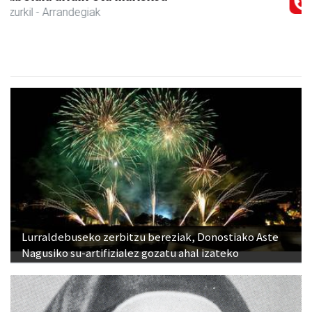
Lurraldebuseko zerbitzu bereziak, Donostiako Aste
Nagusiko su-artifizialez gozatu ahal izateko