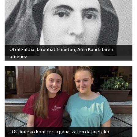
Otoitzaldia, larunbat honetan, Ama Kandidaren
omenez
"Ostiraleko kontzertu gaua izaten da jaietako
jendetsuena"