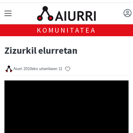
KOMUNITATEA
Zizurkil elurretan
Aiurri
2010eko urtarrilaren 11