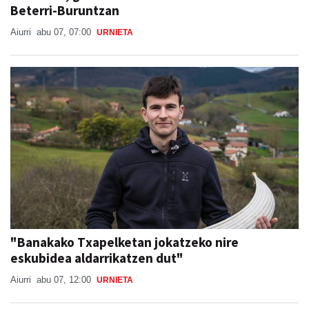
Aiurri
abu 07, 07:00
URNIETA
"Banakako Txapelketan jokatzeko nire
eskubidea aldarrikatzen dut"
Aiurri
abu 07, 12:00
URNIETA