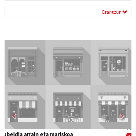
Erantzun
Previous
Next
Zizurkilgo Udala
Zizurkil
- Udaletxeak