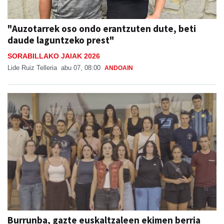
"Auzotarrek oso ondo erantzuten dute, beti
daude laguntzeko prest"
SORABILLAKO JAIAK 2026
Lide Ruiz Telleria
abu 07, 08:00
ANDOAIN
Burrunba, gazte euskaltzaleen ekimen berria
Beterri-Buruntzan