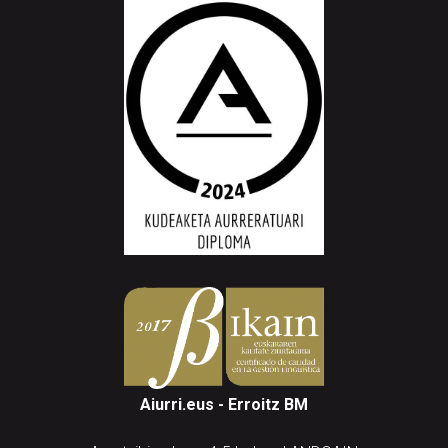
Aiurri.eus - Erroitz BM
Arantzibia plaza, 4-5 behea | ANDOAIN
Tel.: 943 300 732 | Faxa: 943 300 731