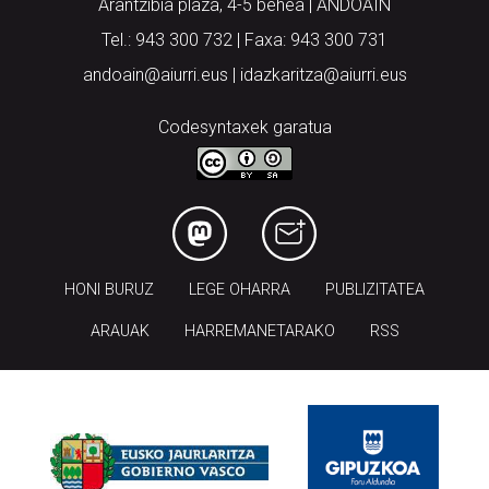
andoain@aiurri.eus | idazkaritza@aiurri.eus
Codesyntaxek garatua
HONI BURUZ
LEGE OHARRA
PUBLIZITATEA
ARAUAK
HARREMANETARAKO
RSS