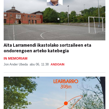
Aita Larramendi ikastolako sortzaileen eta
ondorengoen arteko katebegia
IN MEMORIAM
Jon Ander Ubeda
abu 06, 11:38
ANDOAIN