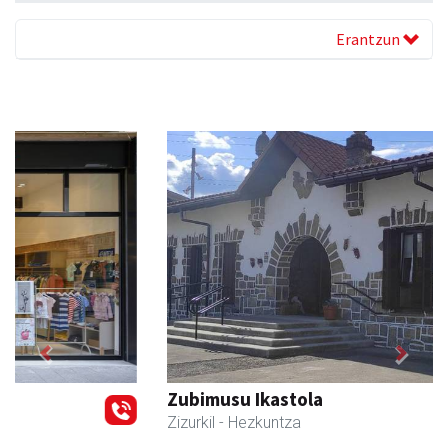
Erantzun
Previous
Next
Zubimusu Ikastola
Zizurkil
- Hezkuntza