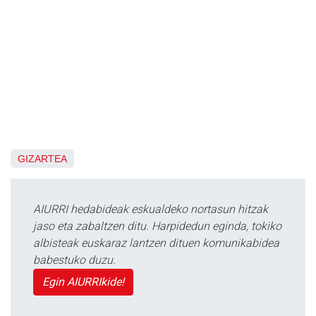
GIZARTEA
AIURRI hedabideak eskualdeko nortasun hitzak
jaso eta zabaltzen ditu. Harpidedun eginda, tokiko
albisteak euskaraz lantzen dituen komunikabidea
babestuko duzu.
Egin AIURRIkide!