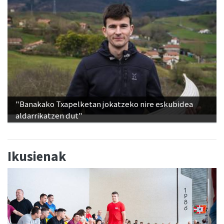
"Banakako Txapelketan jokatzeko nire eskubidea
aldarrikatzen dut"
Ikusienak