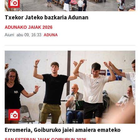
Txekor Jateko bazkaria Adunan
ADUNAKO JAIAK 2026
Aiurri
abu 09, 16:33
ADUNA
Erromeria, Goiburuko jaiei amaiera emateko
SAN ESTEBAN JAIAK GOIBURUN 2026