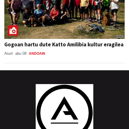
Gogoan hartu dute Katto Amilibia kultur eragilea
Aiurri
abu 08
ANDOAIN