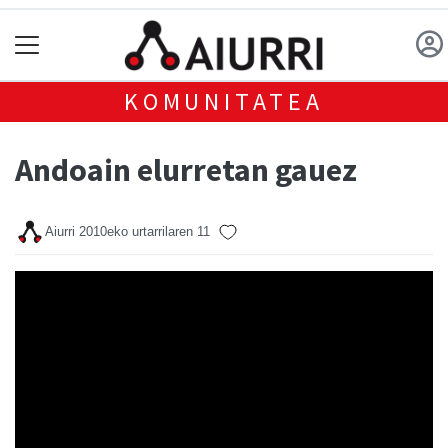
KOMUNITATEA
Andoain elurretan gauez
Aiurri
2010eko urtarrilaren 11