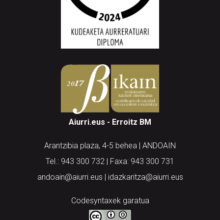
Aiurri.eus - Erroitz BM
Arantzibia plaza, 4-5 behea | ANDOAIN
Tel.: 943 300 732 | Faxa: 943 300 731
andoain@aiurri.eus | idazkaritza@aiurri.eus
Codesyntaxek garatua