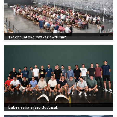
Txekor Jateko bazkaria Adunan
Babes zabala jaso du Ansak