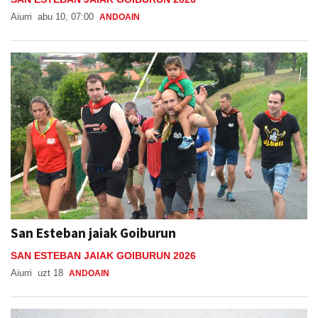
Aiurri
abu 10, 07:00
ANDOAIN
San Esteban jaiak Goiburun
SAN ESTEBAN JAIAK GOIBURUN 2026
Aiurri
uzt 18
ANDOAIN