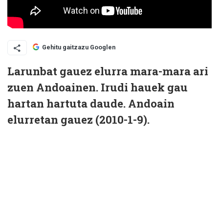
Gehitu gaitzazu Googlen
Larunbat gauez elurra mara-mara ari
zuen Andoainen. Irudi hauek gau
hartan hartuta daude. Andoain
elurretan gauez (2010-1-9).