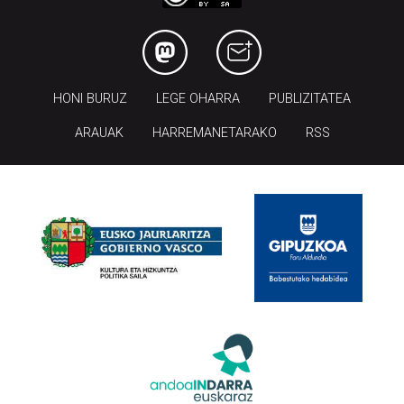
HONI BURUZ
LEGE OHARRA
PUBLIZITATEA
ARAUAK
HARREMANETARAKO
RSS