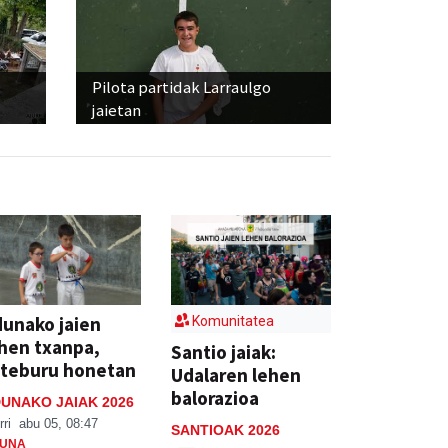
Pilota partidak Larraulgo
jaietan
unako jaien
Komunitatea
hen txanpa,
Santio jaiak:
steburu honetan
Udalaren lehen
balorazioa
UNAKO JAIAK 2026
rri
abu 05, 08:47
SANTIOAK 2026
UNA