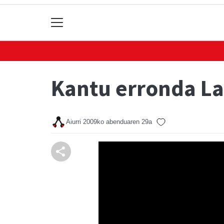
Kantu erronda La
Aiurri
2009ko abenduaren 29a