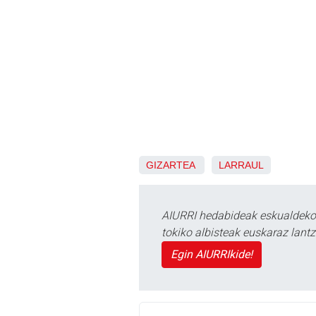
GIZARTEA
LARRAUL
AIURRI hedabideak eskualdeko n
tokiko albisteak euskaraz lan
Egin AIURRIkide!