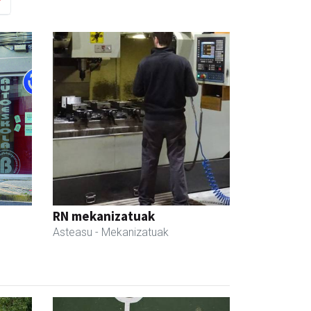
RN mekanizatuak
Asteasu
- Mekanizatuak