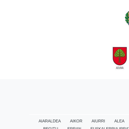
AIARALDEA
AIKOR
AIURRI
ALEA
BEGITU
ERRAN
EUSKALERRIA IRRA