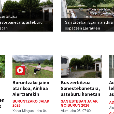
 zerbitzua
estebanetara, asteburu
San Esteban Eguna ari dira
etan
ospatzen Larraulen
Buruntzako jaien
Bus zerbitzua
Ad
atarikoa, Ainhoa
Sanestebanetara,
le
Aiertzarekin
asteburu honetan
a
ien
BURUNTZAKO JAIAK
SAN ESTEBAN JAIAK
AD
k
2026
GOIBURUN 2026
Aiu
Xabat Minguez
abu 04
Aiurri
abu 05, 07:00
AD