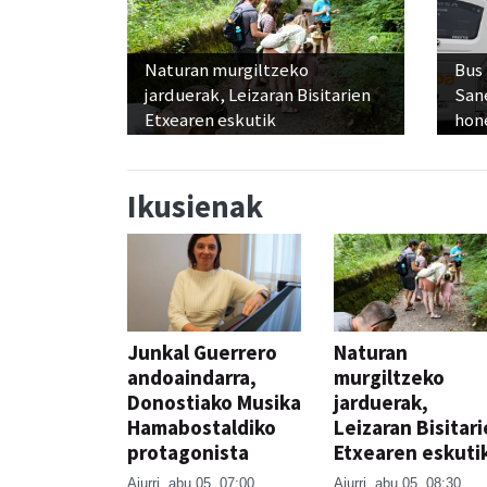
Naturan murgiltzeko
Bus
jarduerak, Leizaran Bisitarien
San
Etxearen eskutik
hon
Ikusienak
Junkal Guerrero
Naturan
andoaindarra,
murgiltzeko
Donostiako Musika
jarduerak,
Hamabostaldiko
Leizaran Bisitar
protagonista
Etxearen eskuti
Aiurri
abu 05, 07:00
Aiurri
abu 05, 08:30