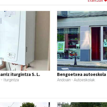
Erantzun
rriz iturgintza S. L.
Bengoetxea autoeskola
l
- Iturgintza
Andoain
- Autoeskolak