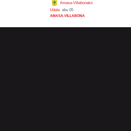
Amasa-Villabonako
Udala
abu 05
AMASA-VILLABONA