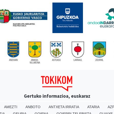
Gertuko informazioa, euskaraz
AMEZTI
ANBOTO
ANTXETA IRRATIA
ATARIA
AZP
TIA
GEURIA
GOIENA
GOIERRI TELEBISTA
GUAIXE