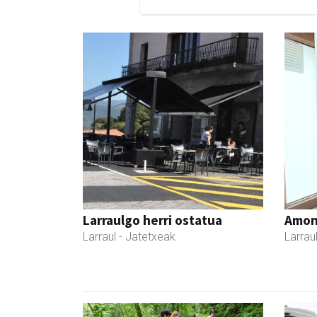
Larraulgo herri ostatua
Amona
Larraul
- Jatetxeak
Larrau