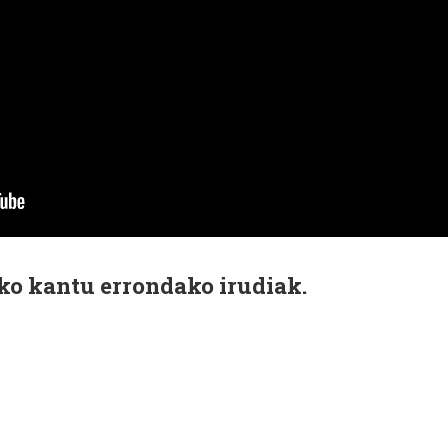
o kantu errondako irudiak.