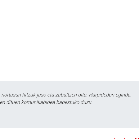
ortasun hitzak jaso eta zabaltzen ditu. Harpidedun eginda,
tzen dituen komunikabidea babestuko duzu.