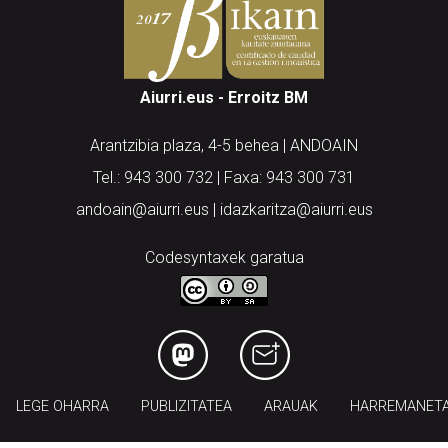
Aiurri.eus - Erroitz BM
Arantzibia plaza, 4-5 behea | ANDOAIN
Tel.: 943 300 732 | Faxa: 943 300 731
andoain@aiurri.eus | idazkaritza@aiurri.eus
Codesyntaxek garatua
LEGE OHARRA
PUBLIZITATEA
ARAUAK
HARREMANET