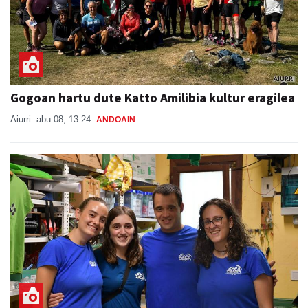
Gogoan hartu dute Katto Amilibia kultur eragilea
Aiurri
abu 08, 13:24
ANDOAIN