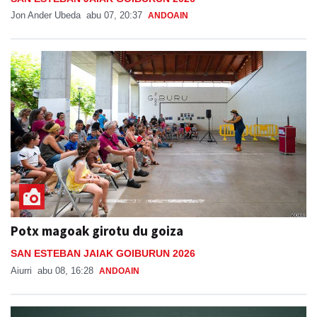
Jon Ander Ubeda
abu 07, 20:37
ANDOAIN
Potx magoak girotu du goiza
SAN ESTEBAN JAIAK GOIBURUN 2026
Aiurri
abu 08, 16:28
ANDOAIN