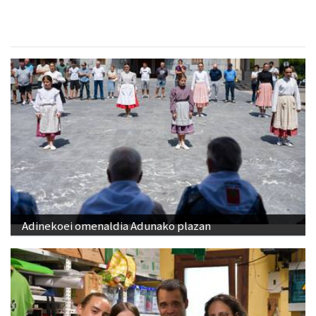
Adinekoei omenaldia Adunako plazan