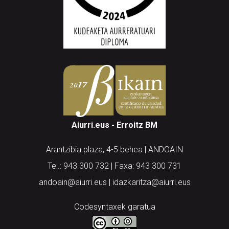
Aiurri.eus - Erroitz BM
Arantzibia plaza, 4-5 behea | ANDOAIN
Tel.: 943 300 732 | Faxa: 943 300 731
andoain@aiurri.eus | idazkaritza@aiurri.eus
Codesyntaxek garatua