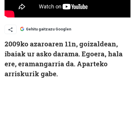
Gehitu gaitzazu Googlen
2009ko azaroaren 11n, goizaldean,
ibaiak ur asko darama. Egoera, hala
ere, eramangarria da. Aparteko
arriskurik gabe.