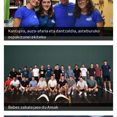
Kantujira, auzo-afaria eta dantzaldia, asteburuko
ospakizunei ekiteko
Babes zabala jaso du Ansak