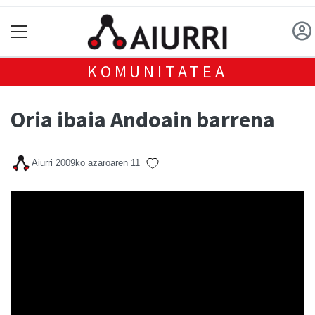
KOMUNITATEA
Oria ibaia Andoain barrena
Aiurri
2009ko azaroaren 11