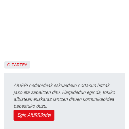
GIZARTEA
AIURRI hedabideak eskualdeko nortasun hitzak
jaso eta zabaltzen ditu. Harpidedun eginda, tokiko
albisteak euskaraz lantzen dituen komunikabidea
babestuko duzu.
Egin AIURRIkide!