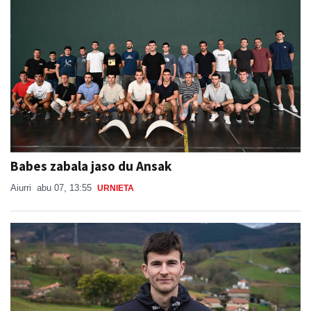
Babes zabala jaso du Ansak
Aiurri
abu 07, 13:55
URNIETA