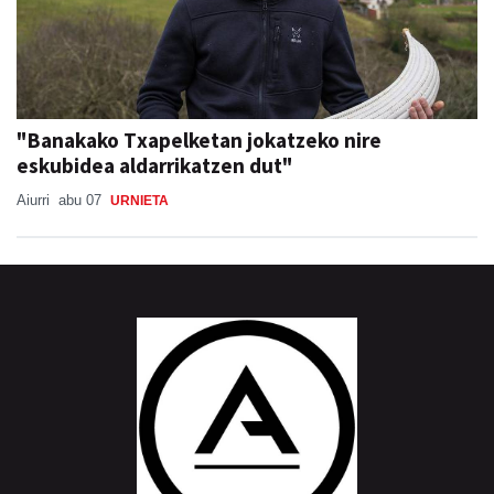
"Banakako Txapelketan jokatzeko nire
eskubidea aldarrikatzen dut"
Aiurri
abu 07
URNIETA