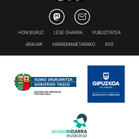
HONI BURUZ
LEGE OHARRA
PUBLIZITATEA
ARAUAK
HARREMANETARAKO
RSS