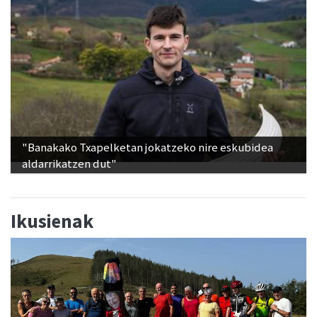
"Banakako Txapelketan jokatzeko nire eskubidea
aldarrikatzen dut"
Ikusienak