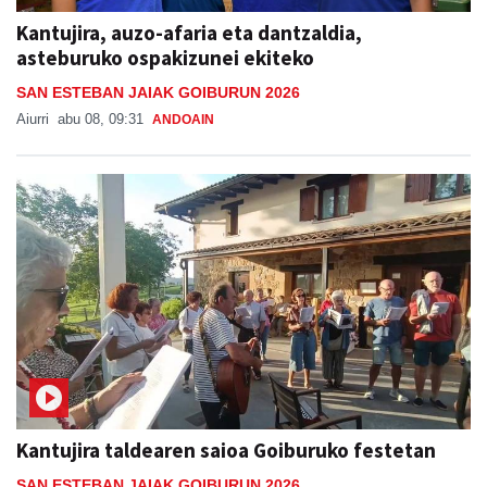
Kantujira, auzo-afaria eta dantzaldia,
asteburuko ospakizunei ekiteko
SAN ESTEBAN JAIAK GOIBURUN 2026
Aiurri
abu 08, 09:31
ANDOAIN
Kantujira taldearen saioa Goiburuko festetan
SAN ESTEBAN JAIAK GOIBURUN 2026