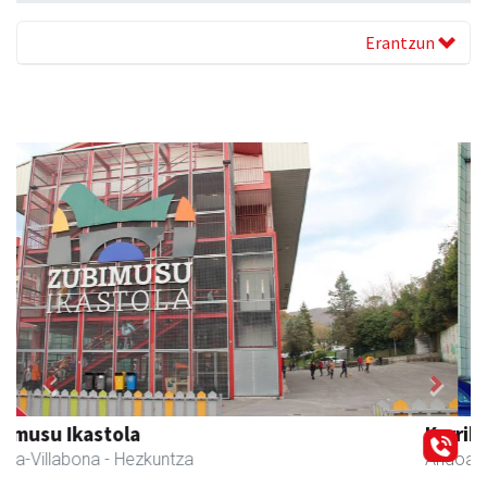
Erantzun
Previous
Next
Karrika auto konponketa
Andoain
- Auto konponketak