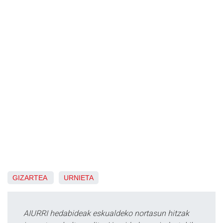
GIZARTEA
URNIETA
AIURRI hedabideak eskualdeko nortasun hitzak