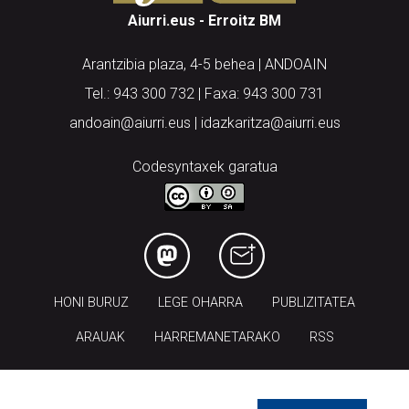
Aiurri.eus - Erroitz BM
Arantzibia plaza, 4-5 behea | ANDOAIN
Tel.: 943 300 732 | Faxa: 943 300 731
andoain@aiurri.eus | idazkaritza@aiurri.eus
Codesyntaxek garatua
HONI BURUZ
LEGE OHARRA
PUBLIZITATEA
ARAUAK
HARREMANETARAKO
RSS