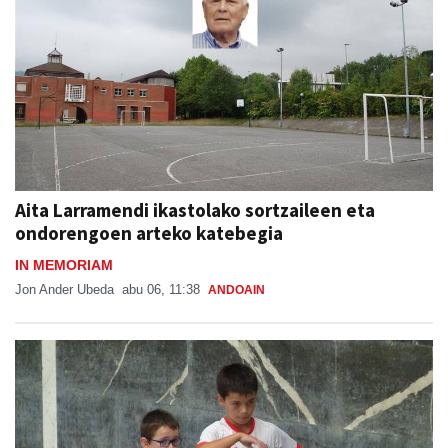
Aita Larramendi ikastolako sortzaileen eta
ondorengoen arteko katebegia
IN MEMORIAM
Jon Ander Ubeda
abu 06, 11:38
ANDOAIN