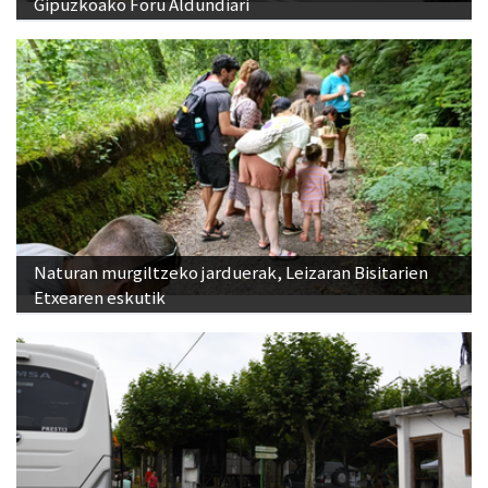
Gipuzkoako Foru Aldundiari
Naturan murgiltzeko jarduerak, Leizaran Bisitarien
Etxearen eskutik