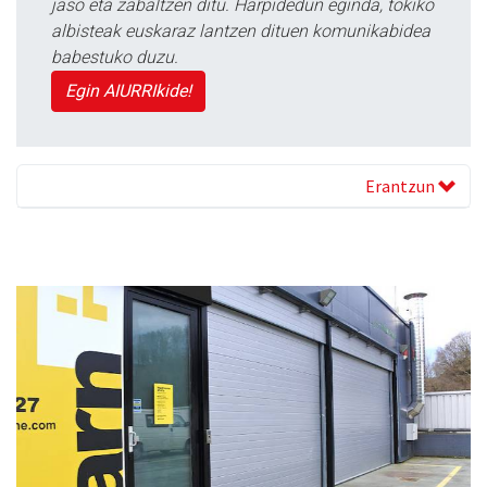
jaso eta zabaltzen ditu. Harpidedun eginda, tokiko
albisteak euskaraz lantzen dituen komunikabidea
babestuko duzu.
Egin AIURRIkide!
Erantzun