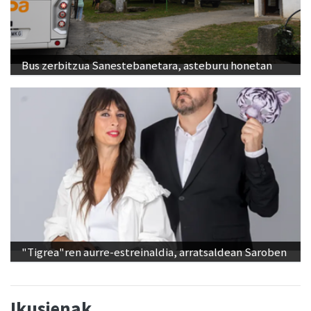
Bus zerbitzua Sanestebanetara, asteburu honetan
"Tigrea"ren aurre-estreinaldia, arratsaldean Saroben
Ikusienak