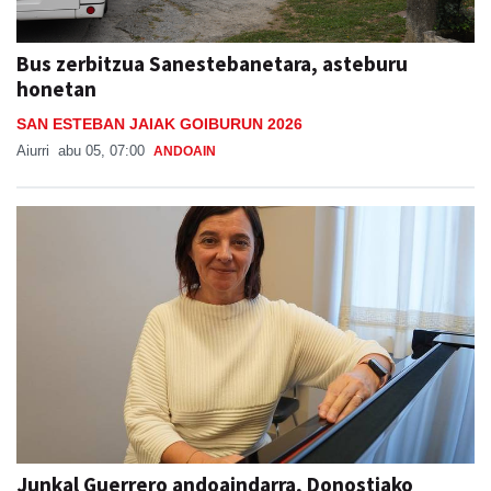
Bus zerbitzua Sanestebanetara, asteburu
honetan
SAN ESTEBAN JAIAK GOIBURUN 2026
Aiurri
abu 05, 07:00
ANDOAIN
Junkal Guerrero andoaindarra, Donostiako