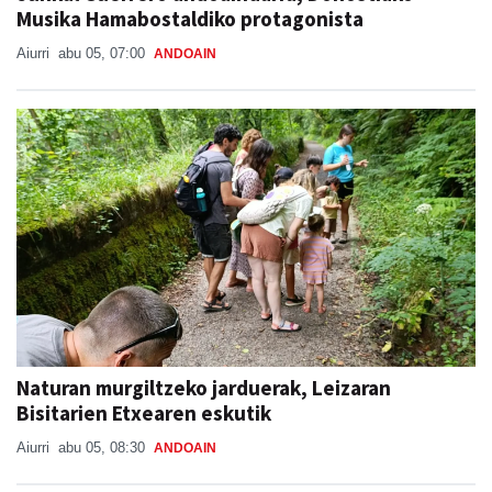
Musika Hamabostaldiko protagonista
Aiurri
abu 05, 07:00
ANDOAIN
Naturan murgiltzeko jarduerak, Leizaran
Bisitarien Etxearen eskutik
Aiurri
abu 05, 08:30
ANDOAIN