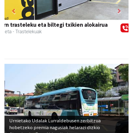
Previous
Next
Magale Ikastetxea
Urnieta
- Hezkuntza
Urnietako Udalak Lurraldebusen zerbitzua
hobetzeko premia nagusiak helarazi dizkio