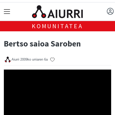
KOMUNITATEA
Bertso saioa Saroben
Aiurri
2009ko urriaren 6a