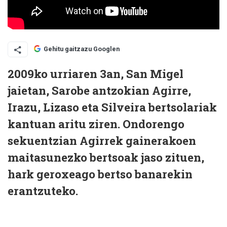
Gehitu gaitzazu Googlen
2009ko urriaren 3an, San Migel
jaietan, Sarobe antzokian Agirre,
Irazu, Lizaso eta Silveira bertsolariak
kantuan aritu ziren. Ondorengo
sekuentzian Agirrek gainerakoen
maitasunezko bertsoak jaso zituen,
hark geroxeago bertso banarekin
erantzuteko.