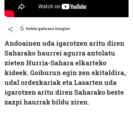
Gehitu gaitzazu Googlen
Andoainen uda igarotzen aritu diren
Saharako haurrei agurra antolatu
zieten Hurria-Sahara elkarteko
kideek. Goiburun egin zen ekitaldira,
udal ordezkariak eta Lasarten uda
igarotzen aritu diren Saharako beste
zazpi haurrak bildu ziren.