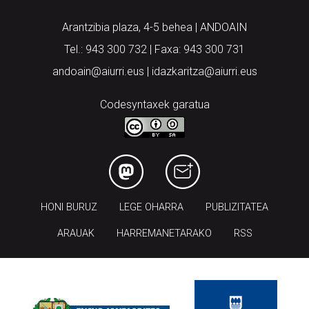
Arantzibia plaza, 4-5 behea | ANDOAIN
Tel.: 943 300 732 | Faxa: 943 300 731
andoain@aiurri.eus | idazkaritza@aiurri.eus
Codesyntaxek garatua
HONI BURUZ
LEGE OHARRA
PUBLIZITATEA
ARAUAK
HARREMANETARAKO
RSS