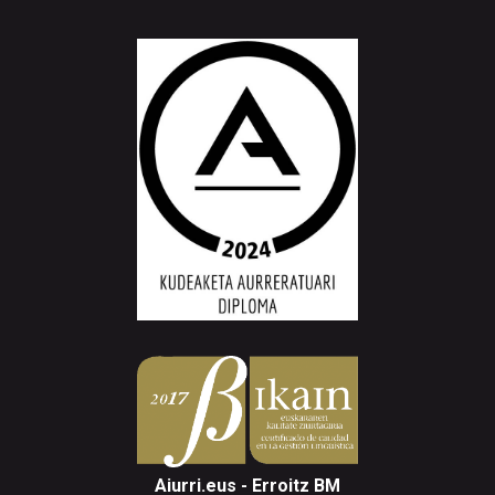
Aiurri.eus - Erroitz BM