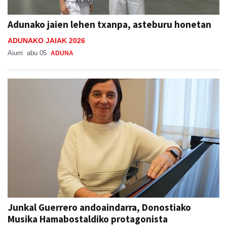
Adunako jaien lehen txanpa, asteburu honetan
ADUNAKO JAIAK 2026
Aiurri
abu 05
ADUNA
Junkal Guerrero andoaindarra, Donostiako
Musika Hamabostaldiko protagonista