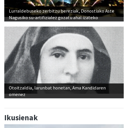
Lurraldebuseko zerbitzu bereziak, Donostiako Aste
Nagusiko su-artifizialez gozatu ahal izateko
Otoitzaldia, larunbat honetan, Ama Kandidaren
omenez
Ikusienak