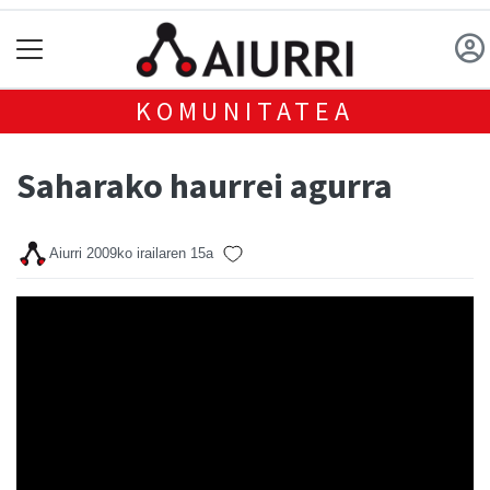
KOMUNITATEA
Saharako haurrei agurra
Aiurri
2009ko irailaren 15a