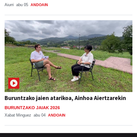
Aiurri
abu 05
ANDOAIN
Buruntzako jaien atarikoa, Ainhoa Aiertzarekin
BURUNTZAKO JAIAK 2026
Xabat Minguez
abu 04
ANDOAIN