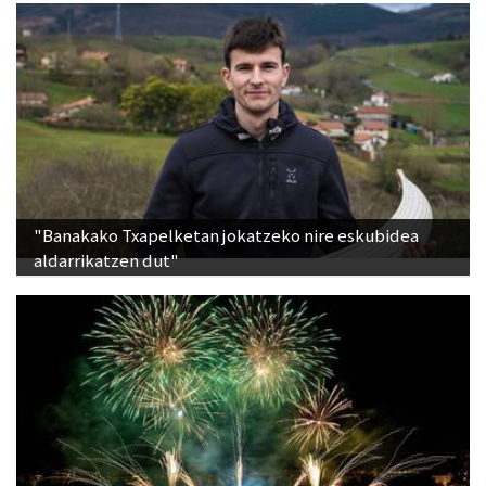
"Banakako Txapelketan jokatzeko nire eskubidea
aldarrikatzen dut"