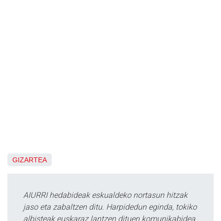
GIZARTEA
AIURRI hedabideak eskualdeko nortasun hitzak
jaso eta zabaltzen ditu. Harpidedun eginda, tokiko
albisteak euskaraz lantzen dituen komunikabidea