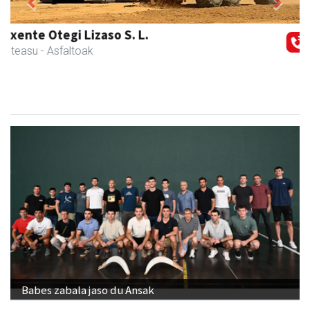
Previous
Next
NutriEskola
Andoain
- Ikasketak
Babes zabala jaso du Ansak