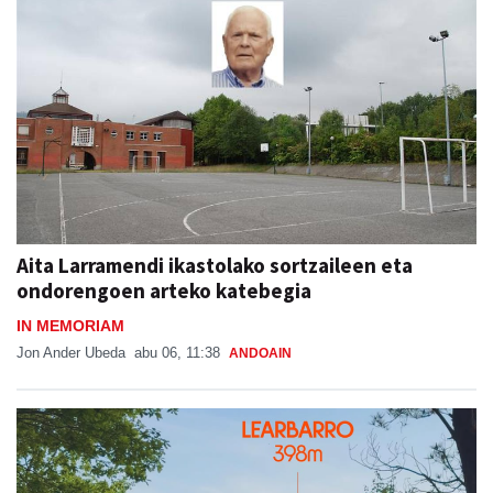
Aita Larramendi ikastolako sortzaileen eta
ondorengoen arteko katebegia
IN MEMORIAM
Jon Ander Ubeda
abu 06, 11:38
ANDOAIN