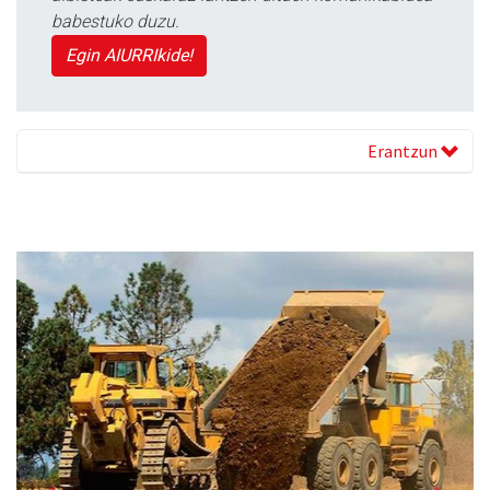
babestuko duzu.
Egin AIURRIkide!
Erantzun