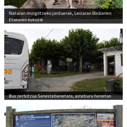
Naturan murgiltzeko jarduerak, Leizaran Bisitarien
Etxearen eskutik
Bus zerbitzua Sanestebanetara, asteburu honetan