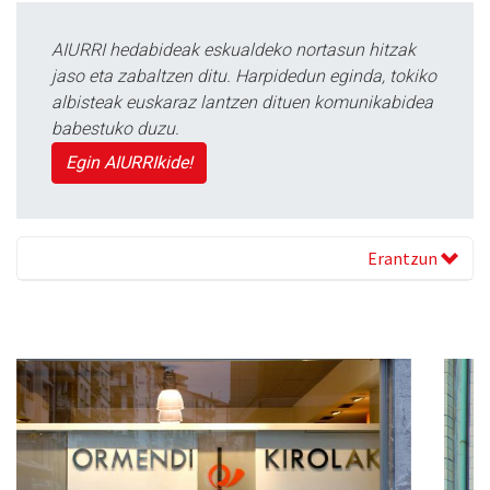
AIURRI hedabideak eskualdeko nortasun hitzak
jaso eta zabaltzen ditu. Harpidedun eginda, tokiko
albisteak euskaraz lantzen dituen komunikabidea
babestuko duzu.
Egin AIURRIkide!
Erantzun