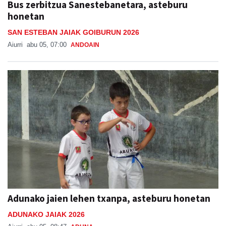
Bus zerbitzua Sanestebanetara, asteburu
honetan
SAN ESTEBAN JAIAK GOIBURUN 2026
Aiurri
abu 05, 07:00
ANDOAIN
Adunako jaien lehen txanpa, asteburu honetan
ADUNAKO JAIAK 2026