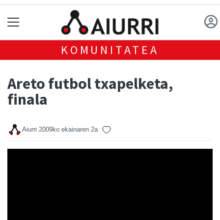
KOMUNITATEA
Areto futbol txapelketa,
finala
Aiurri
2009ko ekainaren 2a