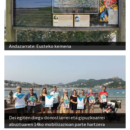
Andazarrate: Eusteko kemena
Dei egiten diegu donostiarrei eta gipuzkoarrei
abuztuaren 14ko mobilizazioan parte hartzera