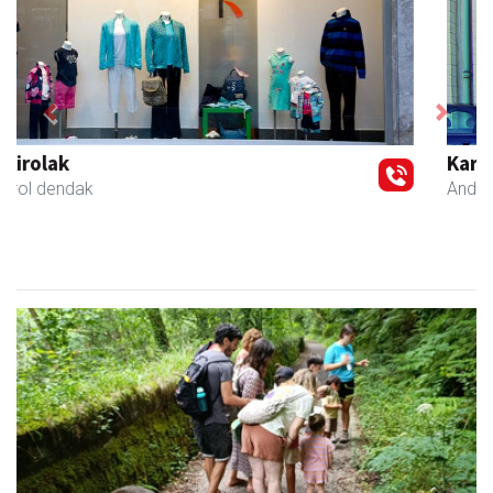
Previous
Next
Karrika auto konponketa
Andoain
- Auto konponketak