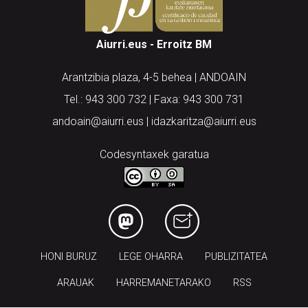
Aiurri.eus - Erroitz BM
Arantzibia plaza, 4-5 behea | ANDOAIN
Tel.: 943 300 732 | Faxa: 943 300 731
andoain@aiurri.eus | idazkaritza@aiurri.eus
Codesyntaxek garatua
HONI BURUZ
LEGE OHARRA
PUBLIZITATEA
ARAUAK
HARREMANETARAKO
RSS