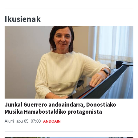
Ikusienak
Junkal Guerrero andoaindarra, Donostiako
Musika Hamabostaldiko protagonista
Aiurri
abu 05, 07:00
ANDOAIN