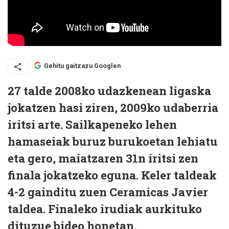
Gehitu gaitzazu Googlen
27 talde 2008ko udazkenean ligaska
jokatzen hasi ziren, 2009ko udaberria
iritsi arte. Sailkapeneko lehen
hamaseiak buruz burukoetan lehiatu
eta gero, maiatzaren 31n iritsi zen
finala jokatzeko eguna. Keler taldeak
4-2 gainditu zuen Ceramicas Javier
taldea. Finaleko irudiak aurkituko
dituzue bideo honetan.