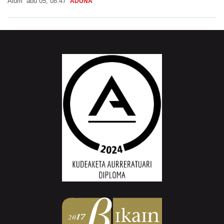
Aiurri
abu 05, 08:47
ADUNA