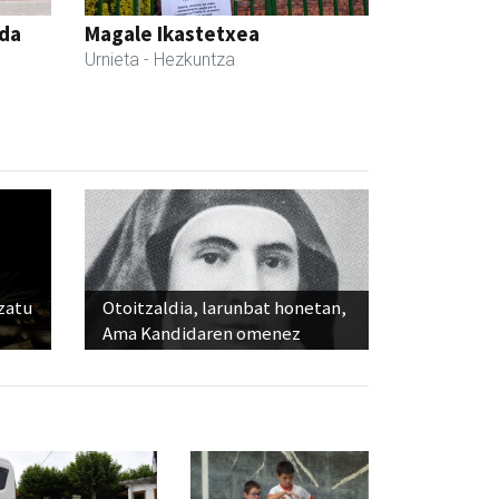
nda
Magale Ikastetxea
Urnieta
- Hezkuntza
ozatu
Otoitzaldia, larunbat honetan,
Ama Kandidaren omenez