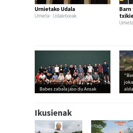
Urnietako Udala
Barn 
txiki
Urnieta
- Udaletxeak
Urniet
"Ba
jok
Babes zabala jaso du Ansak
alda
Ikusienak