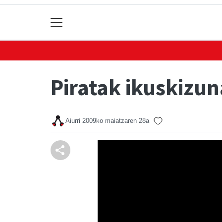
Piratak ikuskizun
Aiurri
2009ko maiatzaren 28a