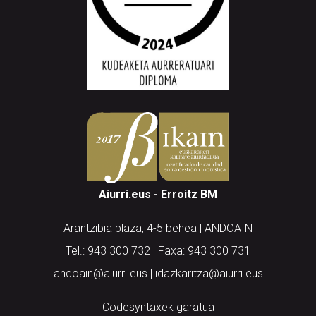
Aiurri.eus - Erroitz BM
Arantzibia plaza, 4-5 behea | ANDOAIN
Tel.: 943 300 732 | Faxa: 943 300 731
andoain@aiurri.eus | idazkaritza@aiurri.eus
Codesyntaxek garatua