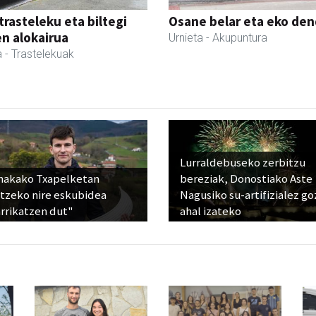
trasteleku eta biltegi
Osane belar eta eko de
en alokairua
Urnieta
- Akupuntura
a
- Trastelekuak
Lurraldebuseko zerbitzu
nakako Txapelketan
bereziak, Donostiako Aste
atzeko nire eskubidea
Nagusiko su-artifizialez g
rrikatzen dut"
ahal izateko