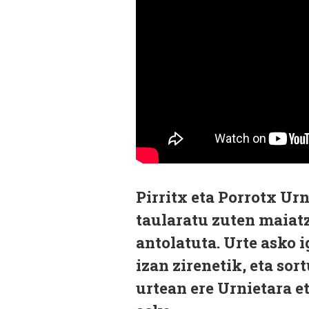
Pirritx eta Porrotx Ur
taularatu zuten maiatz
antolatuta. Urte asko 
izan zirenetik, eta so
urtean ere Urnietara e