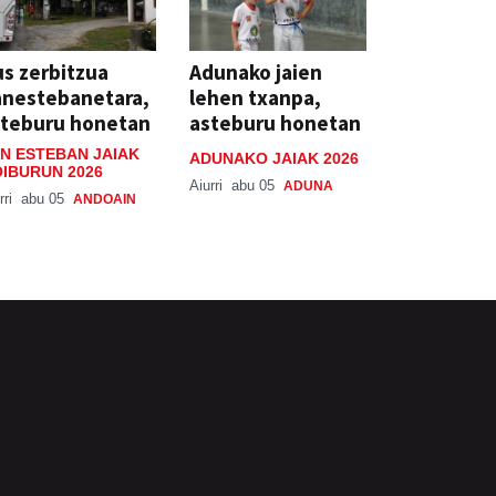
s zerbitzua
Adunako jaien
anestebanetara,
lehen txanpa,
steburu honetan
asteburu honetan
N ESTEBAN JAIAK
ADUNAKO JAIAK 2026
IBURUN 2026
Aiurri
abu 05
ADUNA
rri
abu 05
ANDOAIN