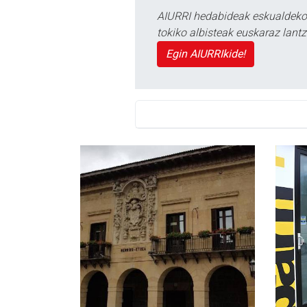
AIURRI hedabideak eskualdeko n
tokiko albisteak euskaraz lan
Egin AIURRIkide!