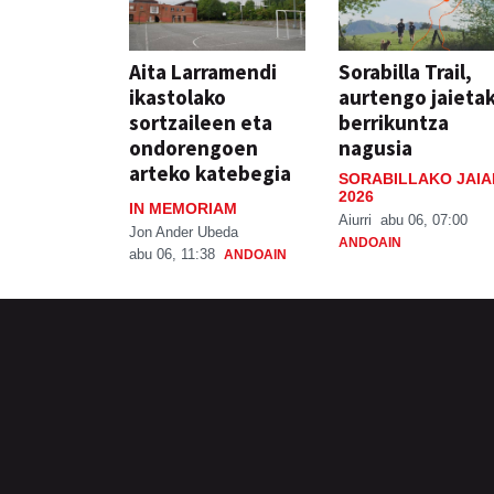
Aita Larramendi
Sorabilla Trail,
ikastolako
aurtengo jaieta
sortzaileen eta
berrikuntza
ondorengoen
nagusia
arteko katebegia
SORABILLAKO JAIA
2026
IN MEMORIAM
Aiurri
abu 06, 07:00
Jon Ander Ubeda
ANDOAIN
abu 06, 11:38
ANDOAIN