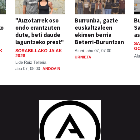
"Auzotarrek oso
Burrunba, gazte
Bu
ko
ondo erantzuten
euskaltzaleen
S
dute, beti daude
ekimen berria
a
laguntzeko prest"
Beterri-Buruntzan
SA
GO
K
SORABILLAKO JAIAK
Aiurri
abu 07, 07:00
2026
Aiu
URNIETA
Lide Ruiz Telleria
abu 07, 08:00
ANDOAIN