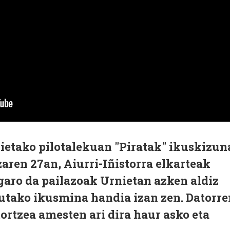
nietako pilotalekuan "Piratak" ikuskizun
aren 27an, Aiurri-Iñistorra elkarteak
igaro da pailazoak Urnietan azken aldiz
rtutako ikusmina handia izan zen. Datorre
tortzea amesten ari dira haur asko eta