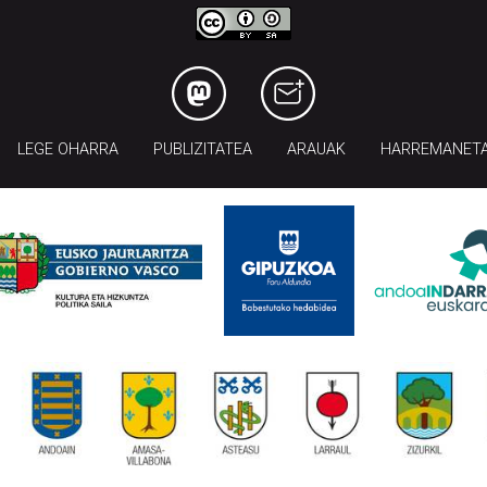
LEGE OHARRA
PUBLIZITATEA
ARAUAK
HARREMANET