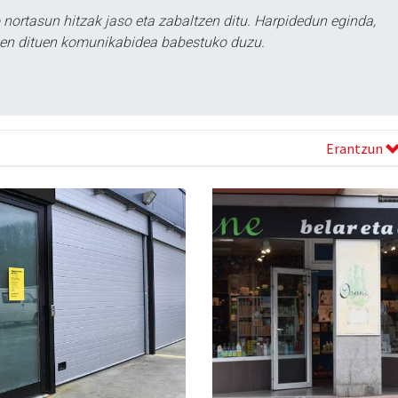
ortasun hitzak jaso eta zabaltzen ditu. Harpidedun eginda,
tzen dituen komunikabidea babestuko duzu.
Erantzun