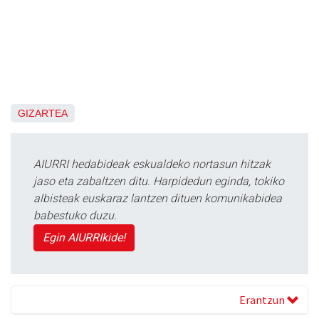
GIZARTEA
AIURRI hedabideak eskualdeko nortasun hitzak
jaso eta zabaltzen ditu. Harpidedun eginda, tokiko
albisteak euskaraz lantzen dituen komunikabidea
babestuko duzu.
Egin AIURRIkide!
Erantzun