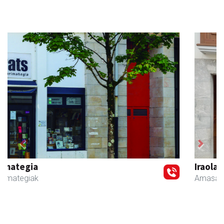
Previous
Next
Iraola aholkularitza
Amasa-Villabona
- Abokatuak