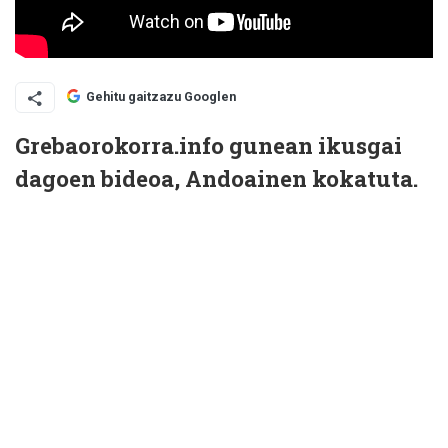
Gehitu gaitzazu Googlen
Grebaorokorra.info gunean ikusgai
dagoen bideoa, Andoainen kokatuta.