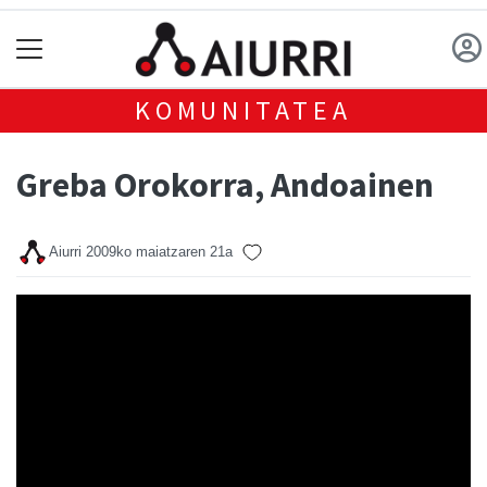
KOMUNITATEA
Greba Orokorra, Andoainen
Aiurri
2009ko maiatzaren 21a