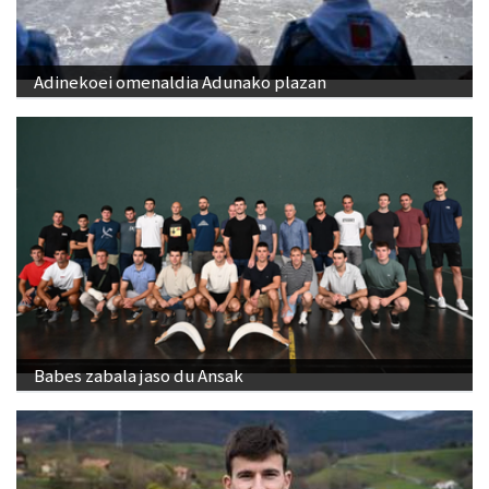
Adinekoei omenaldia Adunako plazan
Babes zabala jaso du Ansak