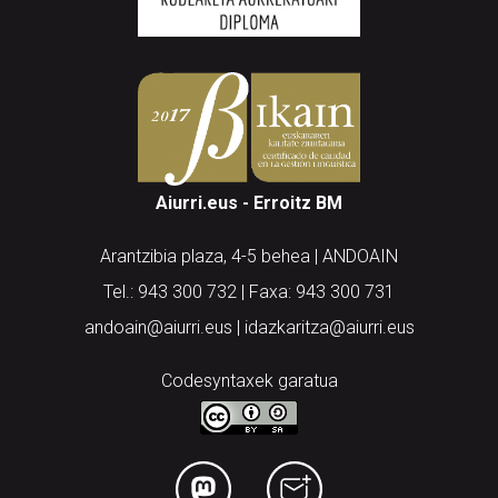
Aiurri.eus - Erroitz BM
Arantzibia plaza, 4-5 behea | ANDOAIN
Tel.: 943 300 732 | Faxa: 943 300 731
andoain@aiurri.eus | idazkaritza@aiurri.eus
Codesyntaxek garatua