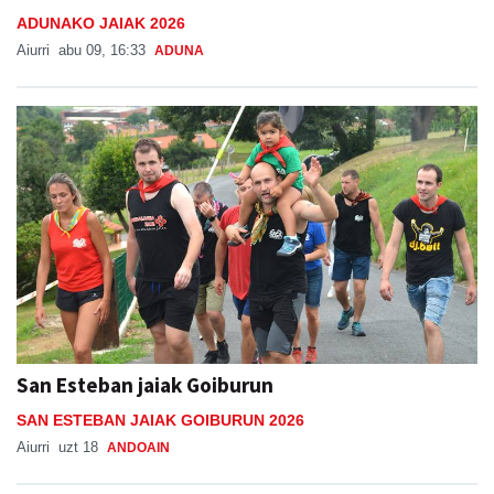
ADUNAKO JAIAK 2026
Aiurri
abu 09, 16:33
ADUNA
San Esteban jaiak Goiburun
SAN ESTEBAN JAIAK GOIBURUN 2026
Aiurri
uzt 18
ANDOAIN