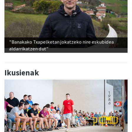
"Banakako Txapelketan jokatzeko nire eskubidea
aldarrikatzen dut"
Ikusienak