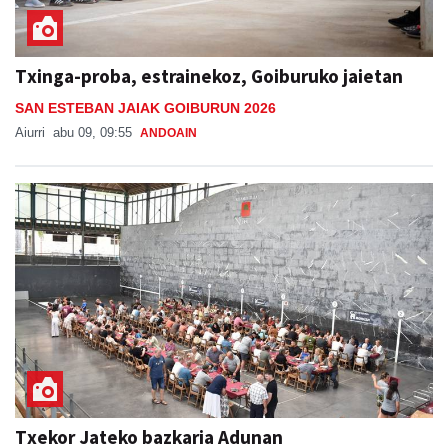
Txinga-proba, estrainekoz, Goiburuko jaietan
SAN ESTEBAN JAIAK GOIBURUN 2026
Aiurri
abu 09, 09:55
ANDOAIN
Txekor Jateko bazkaria Adunan