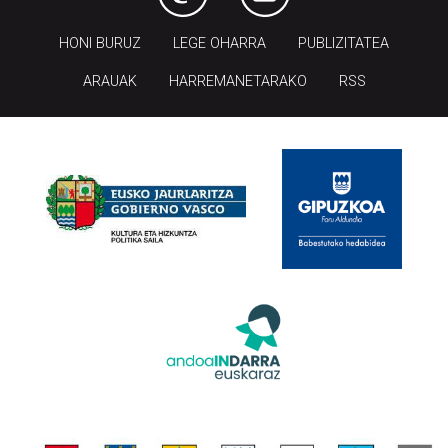
HONI BURUZ
LEGE OHARRA
PUBLIZITATEA
ARAUAK
HARREMANETARAKO
RSS