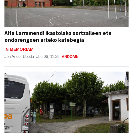
Aita Larramendi ikastolako sortzaileen eta
ondorengoen arteko katebegia
IN MEMORIAM
Jon Ander Ubeda
abu 06, 11:38
ANDOAIN