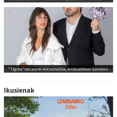
"Tigrea"ren aurre-estreinaldia, arratsaldean Saroben
Ikusienak