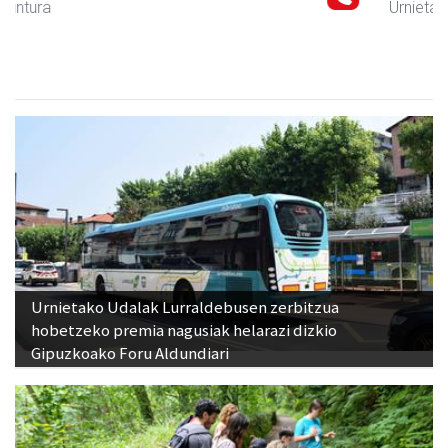
Urnieta
- Udaletxeak
Urnietako Udalak Lurraldebusen zerbitzua
hobetzeko premia nagusiak helarazi dizkio
Gipuzkoako Foru Aldundiari