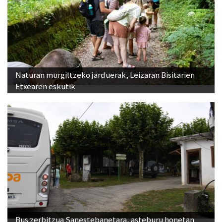
Naturan murgiltzeko jarduerak, Leizaran Bisitarien
Etxearen eskutik
Bus zerbitzua Sanestebanetara, asteburu honetan