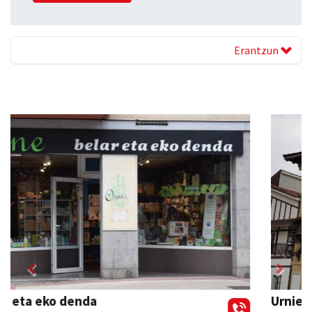
Erantzun
Previous
Next
Urnietako Udala