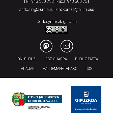
Tel.: 943 300 732 | Faxa: 943 300 731
andoain@aiurri.eus | idazkaritza@aiurri.eus
Codesyntaxek garatua
HONI BURUZ
LEGE OHARRA
PUBLIZITATEA
ARAUAK
HARREMANETARAKO
RSS