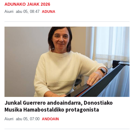
ADUNAKO JAIAK 2026
Aiurri
abu 05, 08:47
ADUNA
Junkal Guerrero andoaindarra, Donostiako
Musika Hamabostaldiko protagonista
Aiurri
abu 05, 07:00
ANDOAIN