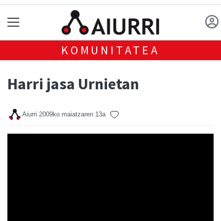
KOMUNITATEA
Harri jasa Urnietan
Aiurri
2009ko maiatzaren 13a