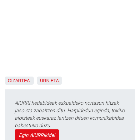
GIZARTEA
URNIETA
AIURRI hedabideak eskualdeko nortasun hitzak
jaso eta zabaltzen ditu. Harpidedun eginda, tokiko
albisteak euskaraz lantzen dituen komunikabidea
babestuko duzu.
Egin AIURRIkide!