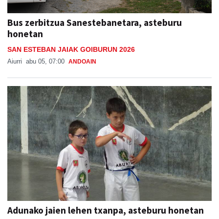
Bus zerbitzua Sanestebanetara, asteburu
honetan
SAN ESTEBAN JAIAK GOIBURUN 2026
Aiurri
abu 05, 07:00
ANDOAIN
Adunako jaien lehen txanpa, asteburu honetan