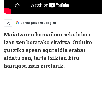
Gehitu gaitzazu Googlen
Maiatzaren hamaikan sekulakoa
izan zen botatako ekaitza. Orduko
gutxiko epean eguraldia erabat
aldatu zen, tarte txikian hiru
harrijasa izan zirelarik.