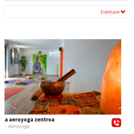
Erantzun
Previous
Next
Magale Ikastetxea
Urnieta
- Hezkuntza