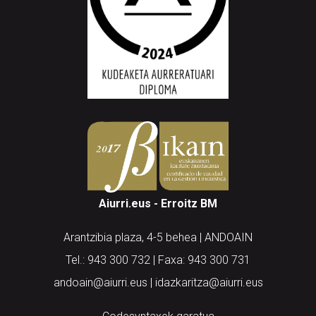
Aiurri.eus - Erroitz BM
Arantzibia plaza, 4-5 behea | ANDOAIN
Tel.: 943 300 732 | Faxa: 943 300 731
andoain@aiurri.eus | idazkaritza@aiurri.eus