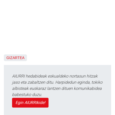
GIZARTEA
AIURRI hedabideak eskualdeko nortasun hitzak
jaso eta zabaltzen ditu. Harpidedun eginda, tokiko
albisteak euskaraz lantzen dituen komunikabidea
babestuko duzu.
Egin AIURRIkide!