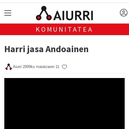
KOMUNITATEA
Harri jasa Andoainen
Aiurri
2009ko maiatzaren 11