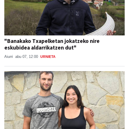
"Banakako Txapelketan jokatzeko nire
eskubidea aldarrikatzen dut"
Aiurri
abu 07, 12:00
URNIETA