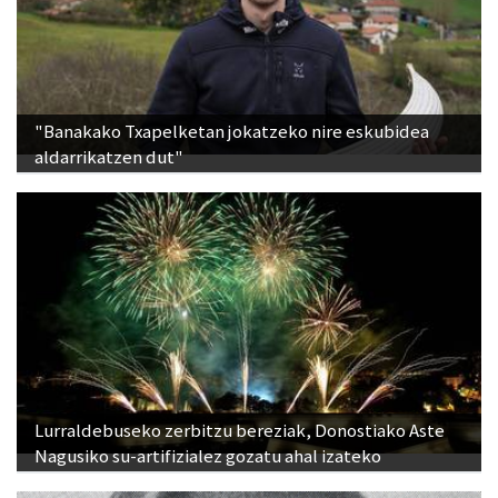
"Banakako Txapelketan jokatzeko nire eskubidea
aldarrikatzen dut"
Lurraldebuseko zerbitzu bereziak, Donostiako Aste
Nagusiko su-artifizialez gozatu ahal izateko