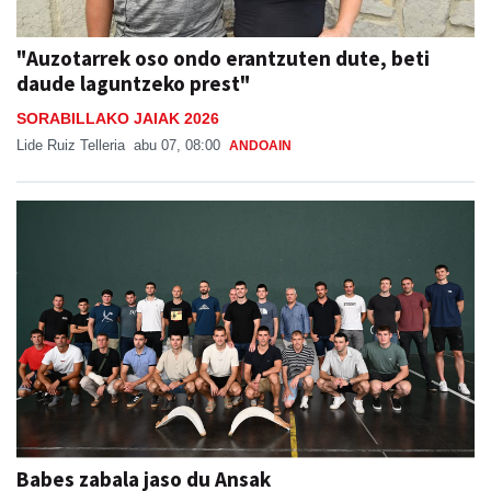
"Auzotarrek oso ondo erantzuten dute, beti
daude laguntzeko prest"
SORABILLAKO JAIAK 2026
Lide Ruiz Telleria
abu 07, 08:00
ANDOAIN
Babes zabala jaso du Ansak