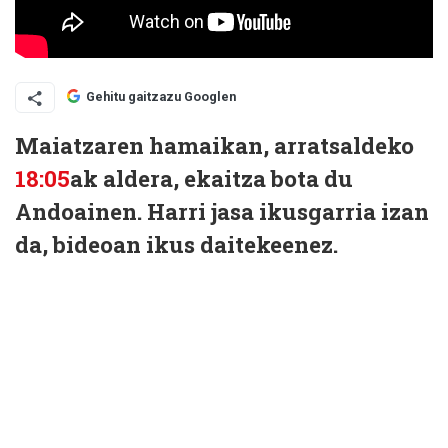
Gehitu gaitzazu Googlen
Maiatzaren hamaikan, arratsaldeko
18:05
ak aldera, ekaitza bota du
Andoainen. Harri jasa ikusgarria izan
da, bideoan ikus daitekeenez.