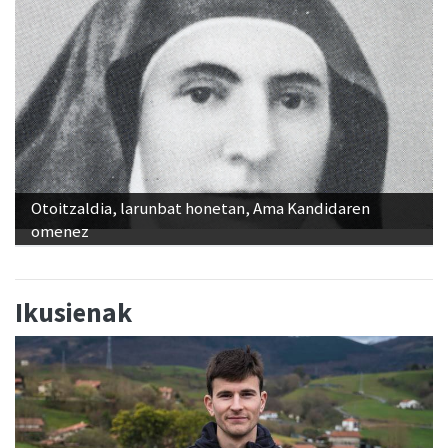
Otoitzaldia, larunbat honetan, Ama Kandidaren
omenez
Ikusienak