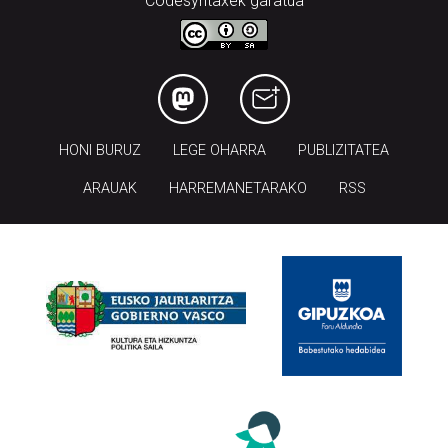
Codesyntaxek garatua
HONI BURUZ
LEGE OHARRA
PUBLIZITATEA
ARAUAK
HARREMANETARAKO
RSS