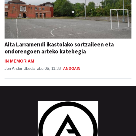
Aita Larramendi ikastolako sortzaileen eta
ondorengoen arteko katebegia
IN MEMORIAM
Jon Ander Ubeda
abu 06, 11:38
ANDOAIN