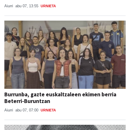
Aiurri
abu 07, 13:55
URNIETA
Burrunba, gazte euskaltzaleen ekimen berria
Beterri-Buruntzan
Aiurri
abu 07, 07:00
URNIETA