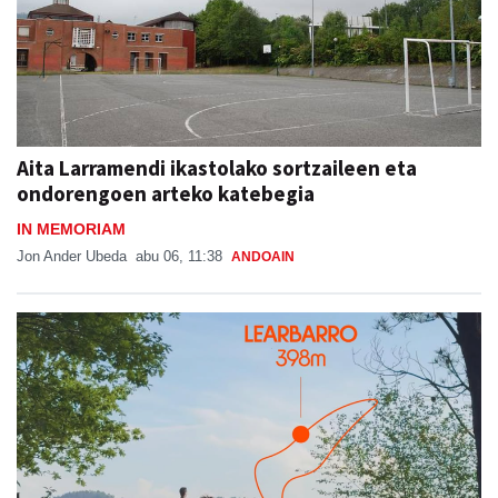
Aita Larramendi ikastolako sortzaileen eta
ondorengoen arteko katebegia
IN MEMORIAM
Jon Ander Ubeda
abu 06, 11:38
ANDOAIN