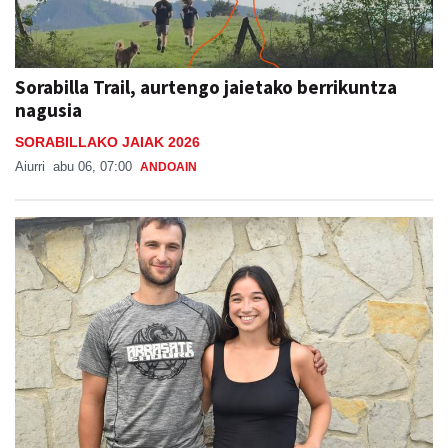
Sorabilla Trail, aurtengo jaietako berrikuntza
nagusia
SORABILLAKO JAIAK 2026
Aiurri
abu 06, 07:00
ANDOAIN
"Auzotarrek oso ondo erantzuten dute, beti