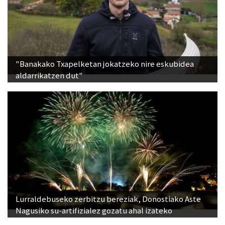
"Banakako Txapelketan jokatzeko nire eskubidea
aldarrikatzen dut"
Lurraldebuseko zerbitzu bereziak, Donostiako Aste
Nagusiko su-artifizialez gozatu ahal izateko