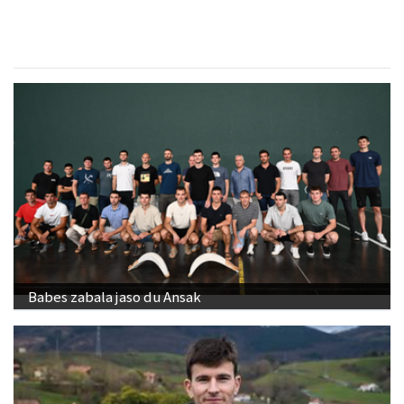
Babes zabala jaso du Ansak