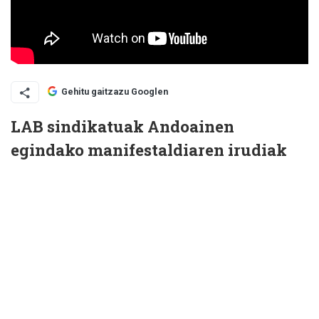
Gehitu gaitzazu Googlen
LAB sindikatuak Andoainen
egindako manifestaldiaren irudiak