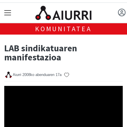
KOMUNITATEA
LAB sindikatuaren
manifestazioa
Aiurri
2008ko abenduaren 17a