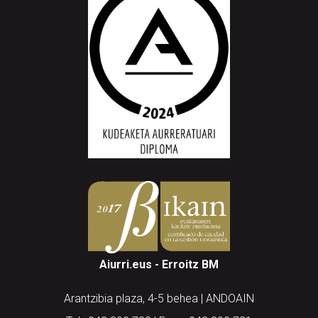
Aiurri.eus - Erroitz BM
Arantzibia plaza, 4-5 behea | ANDOAIN
Tel.: 943 300 732 | Faxa: 943 300 731
andoain@aiurri.eus | idazkaritza@aiurri.eus