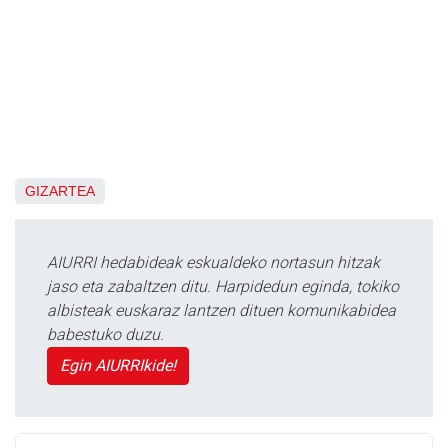
GIZARTEA
AIURRI hedabideak eskualdeko nortasun hitzak
jaso eta zabaltzen ditu. Harpidedun eginda, tokiko
albisteak euskaraz lantzen dituen komunikabidea
babestuko duzu.
Egin AIURRIkide!