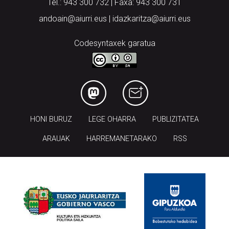
Codesyntaxek garatua
HONI BURUZ
LEGE OHARRA
PUBLIZITATEA
ARAUAK
HARREMANETARAKO
RSS