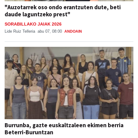
daude laguntzeko prest"
SORABILLAKO JAIAK 2026
Lide Ruiz Telleria
abu 07, 08:00
ANDOAIN
Burrunba, gazte euskaltzaleen ekimen berria
Beterri-Buruntzan
Aiurri
abu 07, 07:00
URNIETA