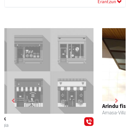
Erantzun
Previous
Next
Arindu fisioterapia eta osteopatia
Amasa-Villabona
- Fisioterapia