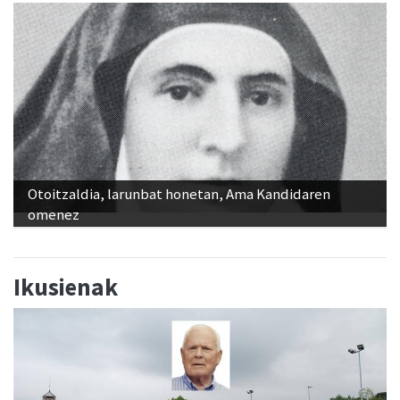
Otoitzaldia, larunbat honetan, Ama Kandidaren
omenez
Ikusienak