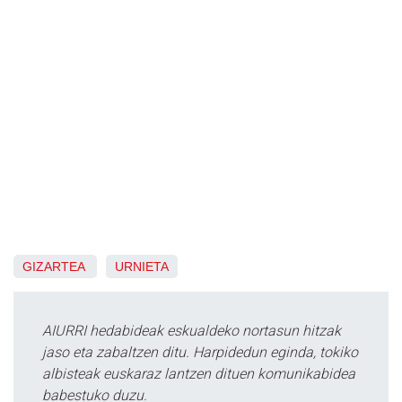
GIZARTEA
URNIETA
AIURRI hedabideak eskualdeko nortasun hitzak
jaso eta zabaltzen ditu. Harpidedun eginda, tokiko
albisteak euskaraz lantzen dituen komunikabidea
babestuko duzu.