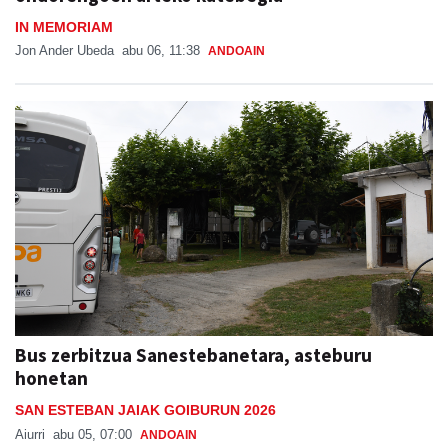
IN MEMORIAM
Jon Ander Ubeda
abu 06, 11:38
ANDOAIN
Bus zerbitzua Sanestebanetara, asteburu
honetan
SAN ESTEBAN JAIAK GOIBURUN 2026
Aiurri
abu 05, 07:00
ANDOAIN