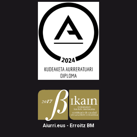
Aiurri.eus - Erroitz BM