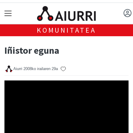
KOMUNITATEA
Iñistor eguna
Aiurri
2008ko irailaren 29a