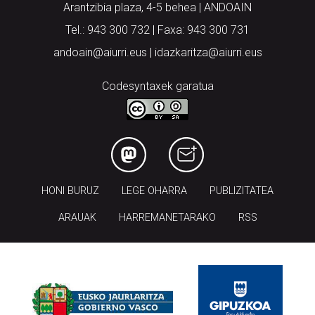
Arantzibia plaza, 4-5 behea | ANDOAIN
Tel.: 943 300 732 | Faxa: 943 300 731
andoain@aiurri.eus | idazkaritza@aiurri.eus
Codesyntaxek garatua
HONI BURUZ
LEGE OHARRA
PUBLIZITATEA
ARAUAK
HARREMANETARAKO
RSS