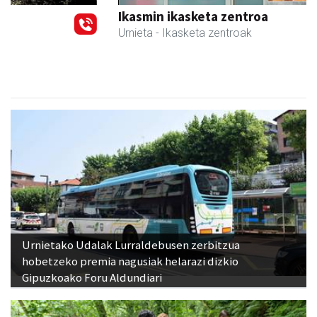
Ikasmin ikasketa zentroa
Urnieta
- Ikasketa zentroak
Urnietako Udalak Lurraldebusen zerbitzua
hobetzeko premia nagusiak helarazi dizkio
Gipuzkoako Foru Aldundiari