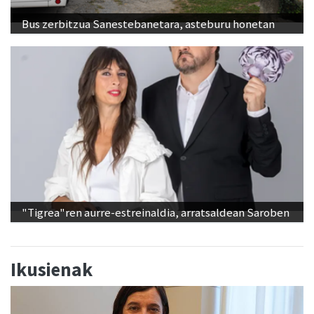
Bus zerbitzua Sanestebanetara, asteburu honetan
"Tigrea"ren aurre-estreinaldia, arratsaldean Saroben
Ikusienak