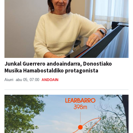
Junkal Guerrero andoaindarra, Donostiako
Musika Hamabostaldiko protagonista
Aiurri
abu 05, 07:00
ANDOAIN