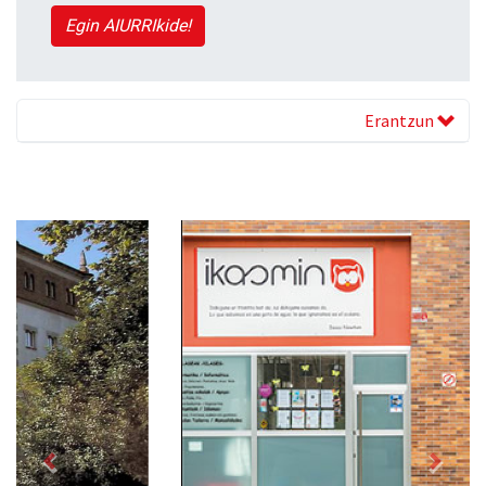
Egin AIURRIkide!
Erantzun
Previous
Next