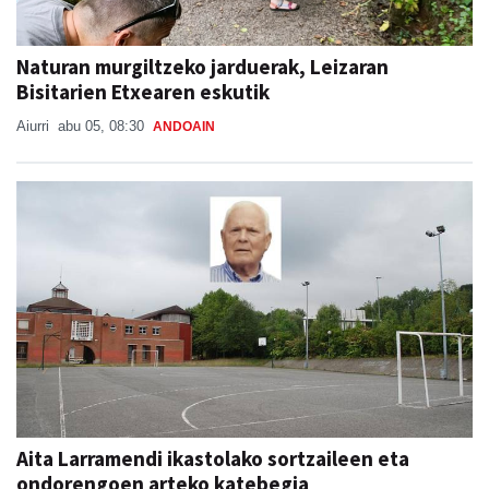
Naturan murgiltzeko jarduerak, Leizaran
Bisitarien Etxearen eskutik
Aiurri
abu 05, 08:30
ANDOAIN
Aita Larramendi ikastolako sortzaileen eta
ondorengoen arteko katebegia