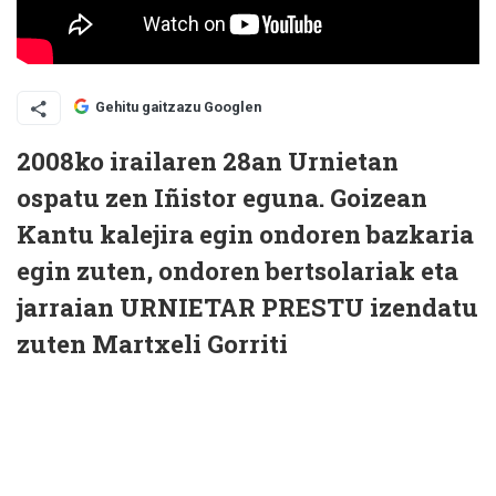
Gehitu gaitzazu Googlen
2008ko irailaren 28an Urnietan
ospatu zen Iñistor eguna. Goizean
Kantu kalejira egin ondoren bazkaria
egin zuten, ondoren bertsolariak eta
jarraian URNIETAR PRESTU izendatu
zuten Martxeli Gorriti