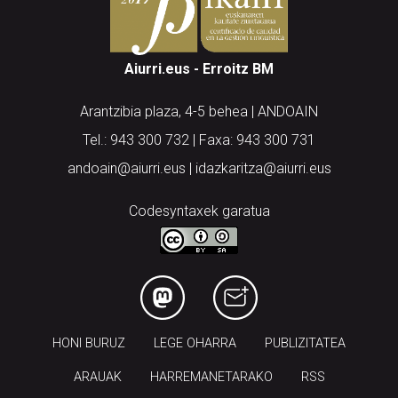
Aiurri.eus - Erroitz BM
Arantzibia plaza, 4-5 behea | ANDOAIN
Tel.: 943 300 732 | Faxa: 943 300 731
andoain@aiurri.eus | idazkaritza@aiurri.eus
Codesyntaxek garatua
HONI BURUZ
LEGE OHARRA
PUBLIZITATEA
ARAUAK
HARREMANETARAKO
RSS