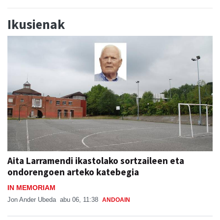
Ikusienak
Aita Larramendi ikastolako sortzaileen eta
ondorengoen arteko katebegia
IN MEMORIAM
Jon Ander Ubeda
abu 06, 11:38
ANDOAIN