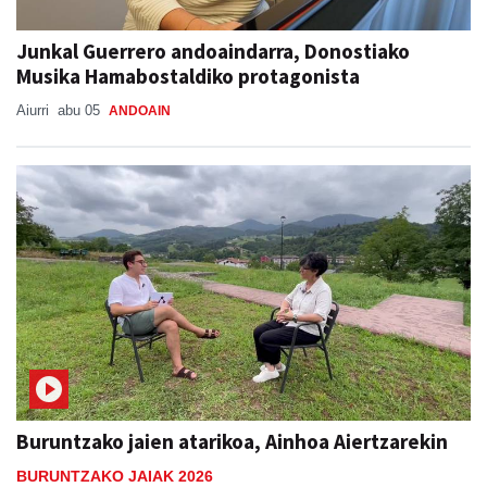
Junkal Guerrero andoaindarra, Donostiako
Musika Hamabostaldiko protagonista
Aiurri
abu 05
ANDOAIN
Buruntzako jaien atarikoa, Ainhoa Aiertzarekin
BURUNTZAKO JAIAK 2026
Xabat Minguez
abu 04
ANDOAIN