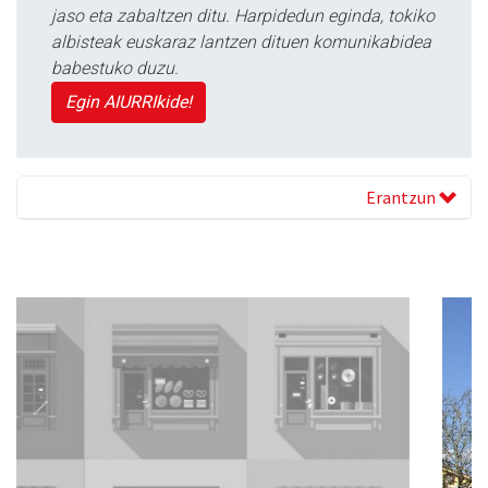
jaso eta zabaltzen ditu. Harpidedun eginda, tokiko
albisteak euskaraz lantzen dituen komunikabidea
babestuko duzu.
Egin AIURRIkide!
Erantzun