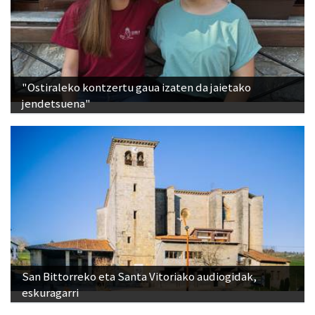
"Ostiraleko kontzertu gaua izaten da jaietako
jendetsuena"
San Bittorreko eta Santa Vitoriako audiogidak,
eskuragarri