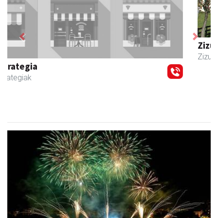
Previous
Next
Zizurkilgo Udala
Zizurkil
- Udaletxeak
Lurraldebuseko zerbitzu bereziak, Donostiako Aste