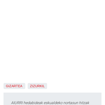
GIZARTEA
ZIZURKIL
AIURRI hedabideak eskualdeko nortasun hitzak