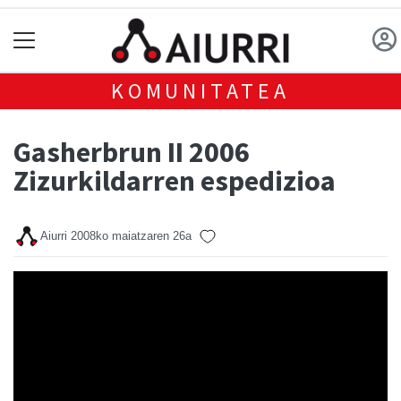
KOMUNITATEA
Gasherbrun II 2006
Zizurkildarren espedizioa
Aiurri
2008ko maiatzaren 26a