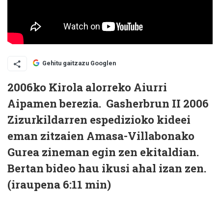
Gehitu gaitzazu Googlen
2006ko Kirola alorreko Aiurri
Aipamen berezia. Gasherbrun II 2006
Zizurkildarren espedizioko kideei
eman zitzaien Amasa-Villabonako
Gurea zineman egin zen ekitaldian.
Bertan bideo hau ikusi ahal izan zen.
(iraupena 6:11 min)