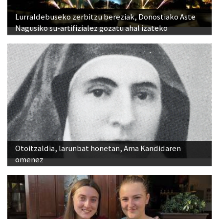
Nagusiko su-artifizialez gozatu ahal izateko
Otoitzaldia, larunbat honetan, Ama Kandidaren
omenez