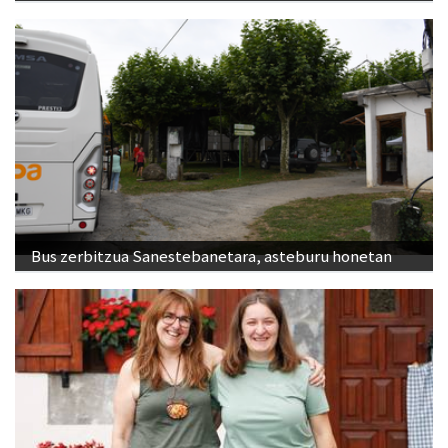
Bus zerbitzua Sanestebanetara, asteburu honetan