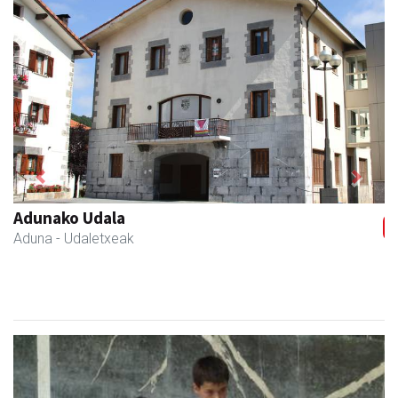
Previous
Next
Osane belar eta eko denda
Urnieta
- Akupuntura