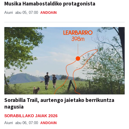
Musika Hamabostaldiko protagonista
Aiurri
abu 05, 07:00
ANDOAIN
Sorabilla Trail, aurtengo jaietako berrikuntza
nagusia
SORABILLAKO JAIAK 2026
Aiurri
abu 06, 07:00
ANDOAIN