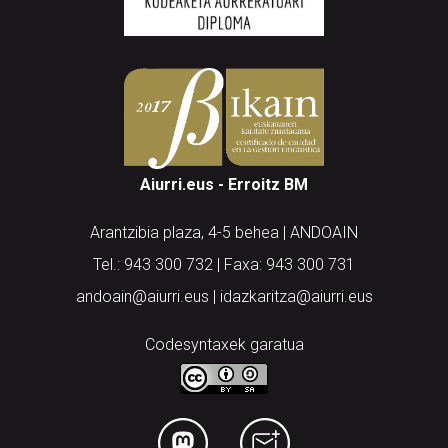
Aiurri.eus - Erroitz BM
Arantzibia plaza, 4-5 behea | ANDOAIN
Tel.: 943 300 732 | Faxa: 943 300 731
andoain@aiurri.eus | idazkaritza@aiurri.eus
Codesyntaxek garatua