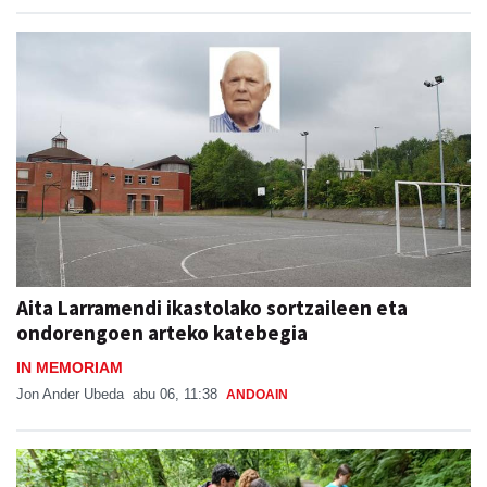
Aita Larramendi ikastolako sortzaileen eta
ondorengoen arteko katebegia
IN MEMORIAM
Jon Ander Ubeda
abu 06, 11:38
ANDOAIN