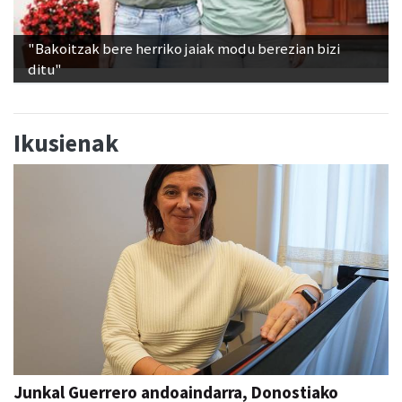
"Bakoitzak bere herriko jaiak modu berezian bizi
ditu"
Ikusienak
Junkal Guerrero andoaindarra, Donostiako