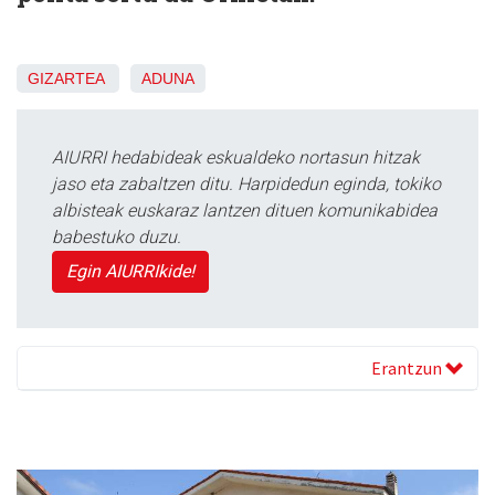
GIZARTEA
ADUNA
AIURRI hedabideak eskualdeko nortasun hitzak
jaso eta zabaltzen ditu. Harpidedun eginda, tokiko
albisteak euskaraz lantzen dituen komunikabidea
babestuko duzu.
Egin AIURRIkide!
Erantzun