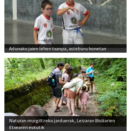
Adunako jaien lehen txanpa, asteburu honetan
Naturan murgiltzeko jarduerak, Leizaran Bisitarien
Etxearen eskutik