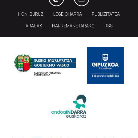
HONI BURUZ
LEGE OHARRA
PUBLIZITATEA
ARAUAK
HARREMANETARAKO
RSS