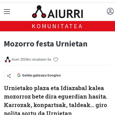
KOMUNITATEA
Mozorro festa Urnietan
Aiurri
2016ko otsailaren 6a
Gehitu gaitzazu Googlen
Urnietako plaza eta Idiazabal kalea
mozorroz bete dira eguerdian hasita.
Karrozak, konpartsak, taldeak... giro
polita sortu da Urnietan.