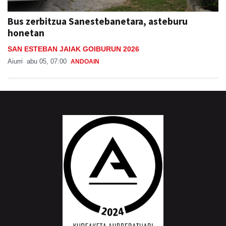
Bus zerbitzua Sanestebanetara, asteburu
honetan
SAN ESTEBAN JAIAK GOIBURUN 2026
Aiurri
abu 05, 07:00
ANDOAIN