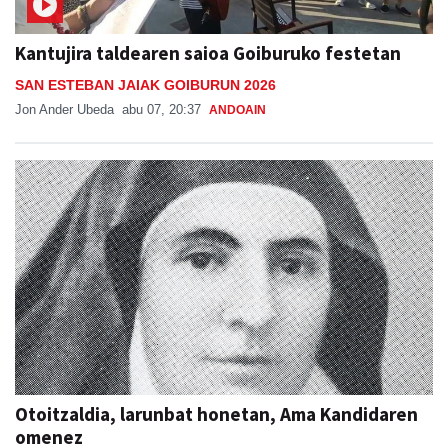
Kantujira taldearen saioa Goiburuko festetan
SAN ESTEBAN JAIAK GOIBURUN 2026
Jon Ander Ubeda
abu 07, 20:37
ANDOAIN
Otoitzaldia, larunbat honetan, Ama Kandidaren
omenez