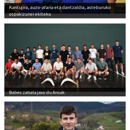
Kantujira, auzo-afaria eta dantzaldia, asteburuko
ospakizunei ekiteko
Babes zabala jaso du Ansak