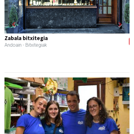
Previous
Next
Zizurkilgo Udala
Zizurkil
- Udaletxeak