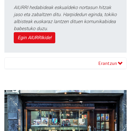
AIURRI hedabideak eskualdeko nortasun hitzak
jaso eta zabaltzen ditu. Harpidedun eginda, tokiko
albisteak euskaraz lantzen dituen komunikabidea
babestuko duzu.
Egin AIURRIkide!
Erantzun