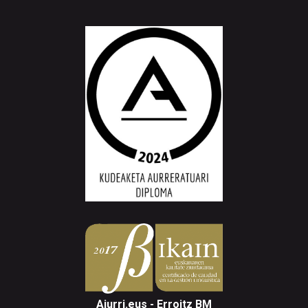
Aiurri.eus - Erroitz BM