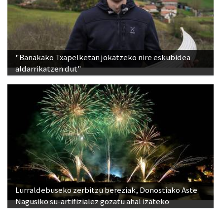
"Banakako Txapelketan jokatzeko nire eskubidea
aldarrikatzen dut"
Lurraldebuseko zerbitzu bereziak, Donostiako Aste
Nagusiko su-artifizialez gozatu ahal izateko