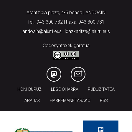
Arantzibia plaza, 4-5 behea | ANDOAIN
Tel.: 943 300 732 | Faxa: 943 300 731
andoain@aiurri.eus | idazkaritza@aiurri.eus
Codesyntaxek garatua
HONI BURUZ
LEGE OHARRA
PUBLIZITATEA
ARAUAK
HARREMANETARAKO
RSS