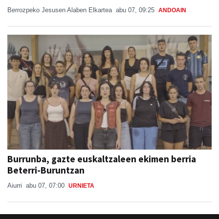
Berrozpeko Jesusen Alaben Elkartea
abu 07, 09:25
ANDOAIN
Burrunba, gazte euskaltzaleen ekimen berria
Beterri-Buruntzan
Aiurri
abu 07, 07:00
URNIETA