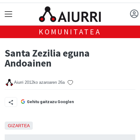
KOMUNITATEA
Santa Zezilia eguna
Andoainen
Aiurri
2012ko azaroaren 26a
Gehitu gaitzazu Googlen
GIZARTEA