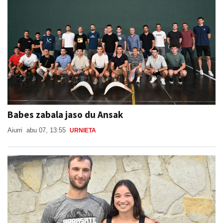
Babes zabala jaso du Ansak
Aiurri
abu 07, 13:55
URNIETA