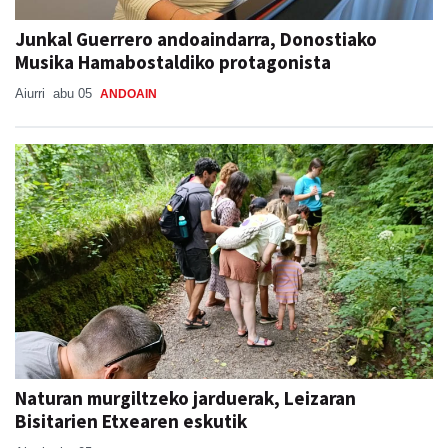
Junkal Guerrero andoaindarra, Donostiako
Musika Hamabostaldiko protagonista
Aiurri
abu 05
ANDOAIN
Naturan murgiltzeko jarduerak, Leizaran
Bisitarien Etxearen eskutik