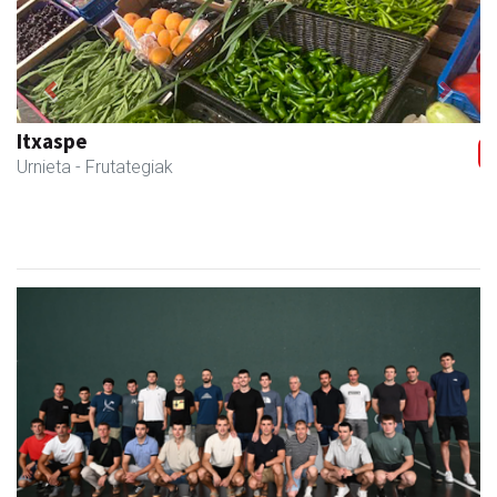
Previous
Next
Xixori belar-denda
Andoain
- Belar-denda