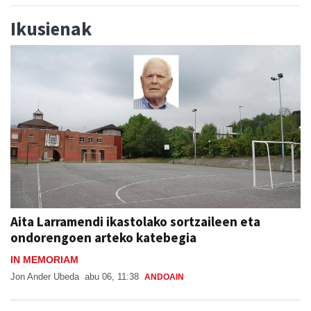
Ikusienak
Aita Larramendi ikastolako sortzaileen eta
ondorengoen arteko katebegia
IN MEMORIAM
Jon Ander Ubeda
abu 06, 11:38
ANDOAIN