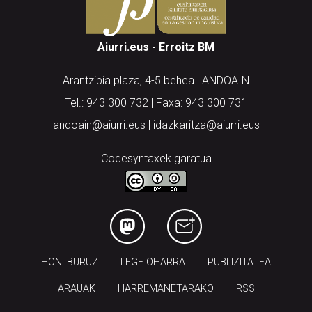
Aiurri.eus - Erroitz BM
Arantzibia plaza, 4-5 behea | ANDOAIN
Tel.: 943 300 732 | Faxa: 943 300 731
andoain@aiurri.eus | idazkaritza@aiurri.eus
Codesyntaxek garatua
HONI BURUZ
LEGE OHARRA
PUBLIZITATEA
ARAUAK
HARREMANETARAKO
RSS