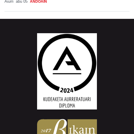
Aiurri
abu 05
ANDOAIN