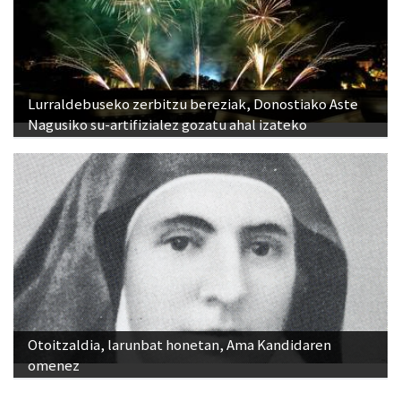
Lurraldebuseko zerbitzu bereziak, Donostiako Aste
Nagusiko su-artifizialez gozatu ahal izateko
Otoitzaldia, larunbat honetan, Ama Kandidaren
omenez