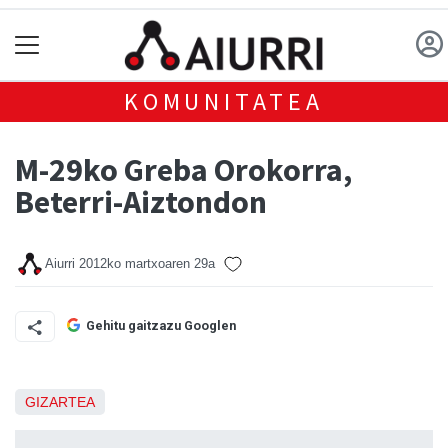
KOMUNITATEA
M-29ko Greba Orokorra,
Beterri-Aiztondon
Aiurri
2012ko martxoaren 29a
Gehitu gaitzazu Googlen
GIZARTEA