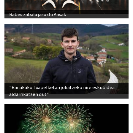
Babes zabala jaso du Ansak
"Banakako Txapelketan jokatzeko nire eskubidea
aldarrikatzen dut"