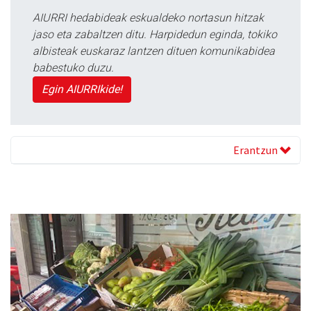
AIURRI hedabideak eskualdeko nortasun hitzak
jaso eta zabaltzen ditu. Harpidedun eginda, tokiko
albisteak euskaraz lantzen dituen komunikabidea
babestuko duzu.
Egin AIURRIkide!
Erantzun