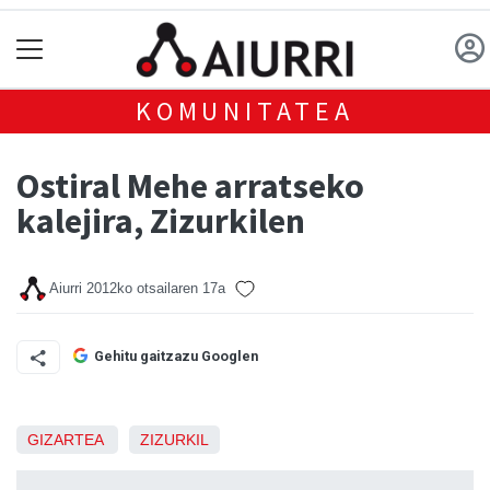
KOMUNITATEA
Ostiral Mehe arratseko
kalejira, Zizurkilen
Aiurri
2012ko otsailaren 17a
Gehitu gaitzazu Googlen
GIZARTEA
ZIZURKIL