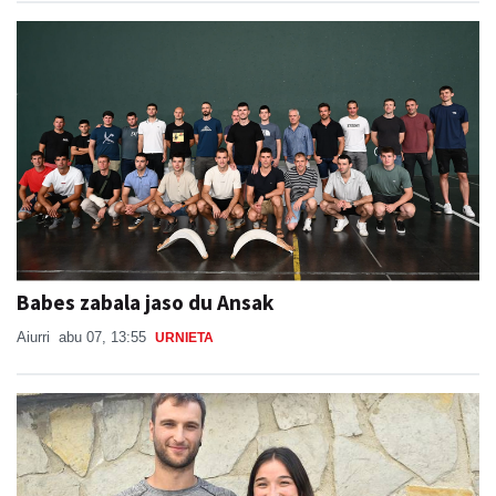
Babes zabala jaso du Ansak
Aiurri
abu 07, 13:55
URNIETA