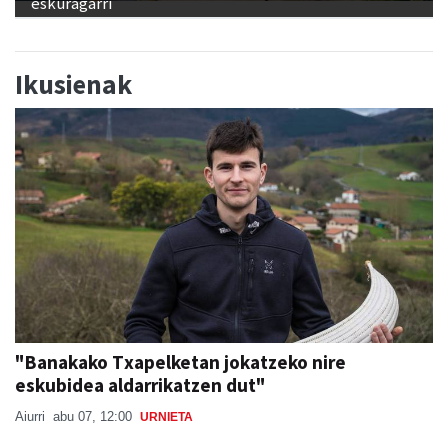
eskuragarri
Ikusienak
"Banakako Txapelketan jokatzeko nire
eskubidea aldarrikatzen dut"
Aiurri
abu 07, 12:00
URNIETA