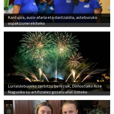
Kantujira, auzo-afaria eta dantzaldia, asteburuko
ospakizunei ekiteko
Lurraldebuseko zerbitzu bereziak, Donostiako Aste
Nagusiko su-artifizialez gozatu ahal izateko