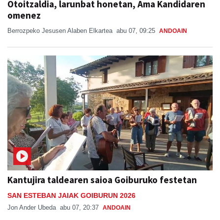
Otoitzaldia, larunbat honetan, Ama Kandidaren
omenez
Berrozpeko Jesusen Alaben Elkartea
abu 07, 09:25
ANDOAIN
Kantujira taldearen saioa Goiburuko festetan
SAN ESTEBAN JAIAK GOIBURUN 2026
Jon Ander Ubeda
abu 07, 20:37
ANDOAIN