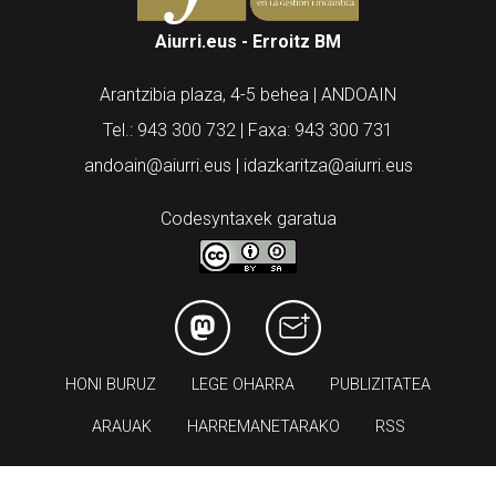
Aiurri.eus - Erroitz BM
Arantzibia plaza, 4-5 behea | ANDOAIN
Tel.: 943 300 732 | Faxa: 943 300 731
andoain@aiurri.eus | idazkaritza@aiurri.eus
Codesyntaxek garatua
HONI BURUZ
LEGE OHARRA
PUBLIZITATEA
ARAUAK
HARREMANETARAKO
RSS