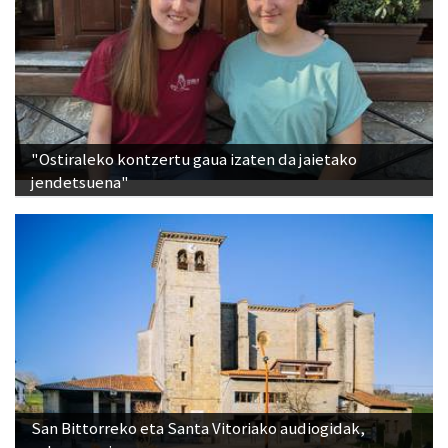
"Ostiraleko kontzertu gaua izaten da jaietako
jendetsuena"
San Bittorreko eta Santa Vitoriako audiogidak,