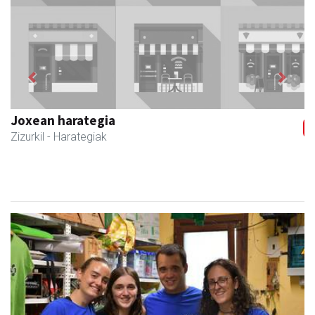
Previous
Next
Joxean harategia
Zizurkil
- Harategiak