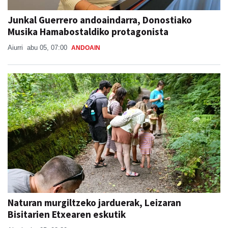
Junkal Guerrero andoaindarra, Donostiako
Musika Hamabostaldiko protagonista
Aiurri
abu 05, 07:00
ANDOAIN
Naturan murgiltzeko jarduerak, Leizaran
Bisitarien Etxearen eskutik