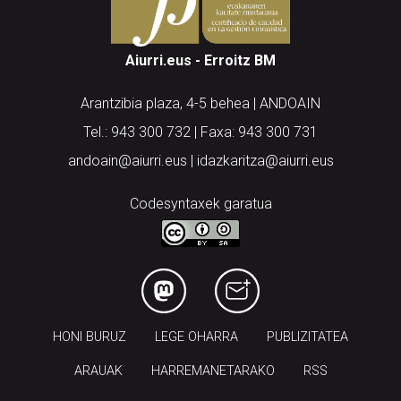
Aiurri.eus - Erroitz BM
Arantzibia plaza, 4-5 behea | ANDOAIN
Tel.: 943 300 732 | Faxa: 943 300 731
andoain@aiurri.eus | idazkaritza@aiurri.eus
Codesyntaxek garatua
HONI BURUZ
LEGE OHARRA
PUBLIZITATEA
ARAUAK
HARREMANETARAKO
RSS