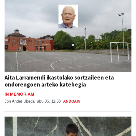
Aita Larramendi ikastolako sortzaileen eta
ondorengoen arteko katebegia
IN MEMORIAM
Jon Ander Ubeda
abu 06, 11:38
ANDOAIN