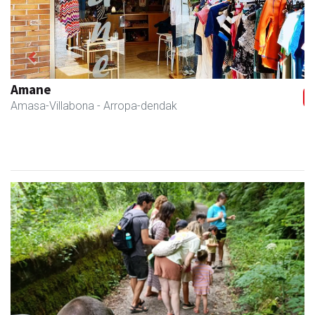
Previous
Next
Zubimusu Ikastola
Amasa-Villabona
- Hezkuntza