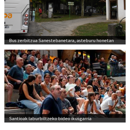
Bus zerbitzua Sanestebanetara, asteburu honetan
Santioak laburbiltzeko bideo ikusgarria