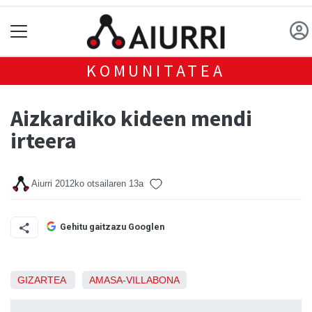
KOMUNITATEA
Aizkardiko kideen mendi
irteera
Aiurri
2012ko otsailaren 13a
Gehitu gaitzazu Googlen
GIZARTEA
AMASA-VILLABONA