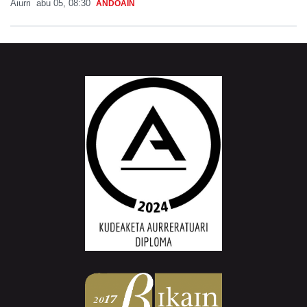
Aiurri
abu 05, 08:30
ANDOAIN