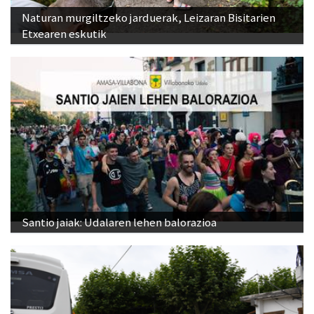
Naturan murgiltzeko jarduerak, Leizaran Bisitarien
Etxearen eskutik
Santio jaiak: Udalaren lehen balorazioa