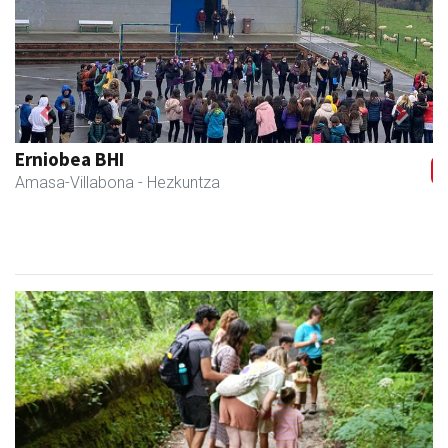
Previous
Next
Zubimusu Ikastola
Amasa-Villabona
- Hezkuntza