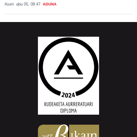
Aiurri
abu 05, 08:47
ADUNA