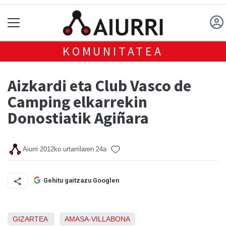
KOMUNITATEA
Aizkardi eta Club Vasco de
Camping elkarrekin
Donostiatik Agiñara
Aiurri
2012ko urtarrilaren 24a
Gehitu gaitzazu Googlen
GIZARTEA
AMASA-VILLABONA