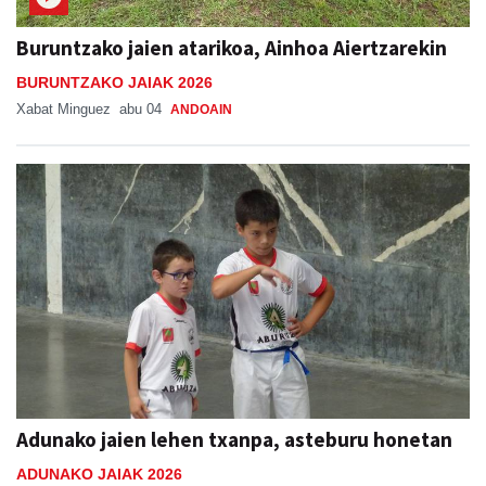
Buruntzako jaien atarikoa, Ainhoa Aiertzarekin
BURUNTZAKO JAIAK 2026
Xabat Minguez
abu 04
ANDOAIN
Adunako jaien lehen txanpa, asteburu honetan
ADUNAKO JAIAK 2026