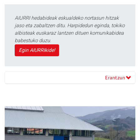
AIURRI hedabideak eskualdeko nortasun hitzak
jaso eta zabaltzen ditu. Harpidedun eginda, tokiko
albisteak euskaraz lantzen dituen komunikabidea
babestuko duzu.
Egin AIURRIkide!
Erantzun