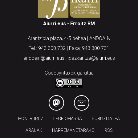
Aiurri.eus - Erroitz BM
Arantzibia plaza, 4-5 behea | ANDOAIN
Tel.: 943 300 732 | Faxa: 943 300 731
andoain@aiurri.eus | idazkaritza@aiurri.eus
Codesyntaxek garatua
HONI BURUZ
LEGE OHARRA
PUBLIZITATEA
ARAUAK
HARREMANETARAKO
RSS