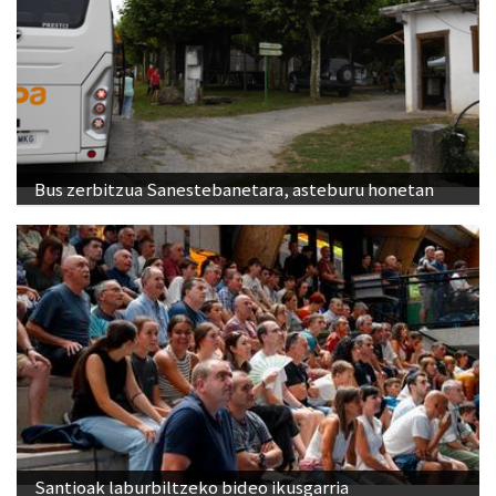
Bus zerbitzua Sanestebanetara, asteburu honetan
Santioak laburbiltzeko bideo ikusgarria