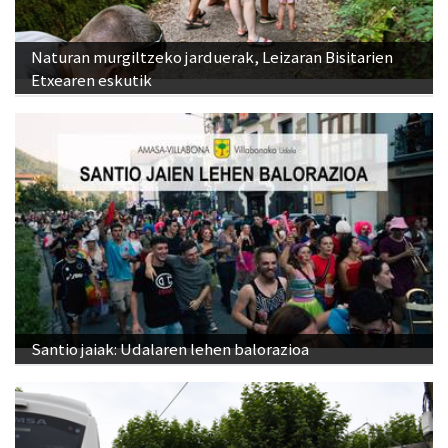
Naturan murgiltzeko jarduerak, Leizaran Bisitarien
Etxearen eskutik
Santio jaiak: Udalaren lehen balorazioa