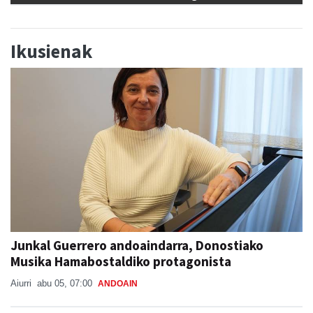
Ikusienak
Junkal Guerrero andoaindarra, Donostiako
Musika Hamabostaldiko protagonista
Aiurri
abu 05, 07:00
ANDOAIN