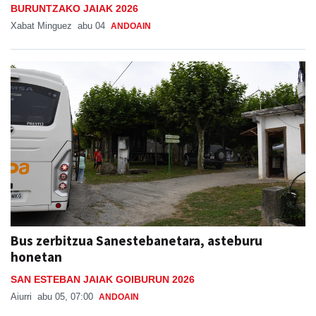
BURUNTZAKO JAIAK 2026
Xabat Minguez
abu 04
ANDOAIN
Bus zerbitzua Sanestebanetara, asteburu
honetan
SAN ESTEBAN JAIAK GOIBURUN 2026
Aiurri
abu 05, 07:00
ANDOAIN