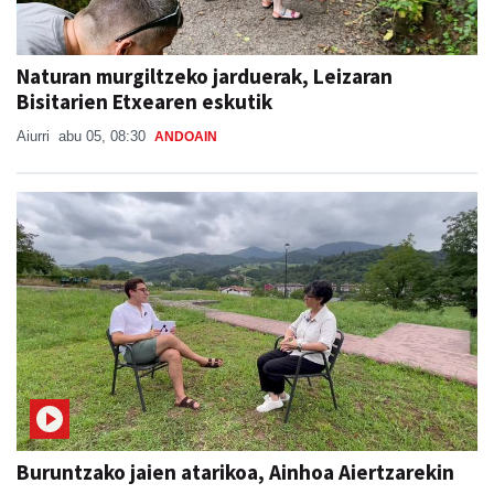
Naturan murgiltzeko jarduerak, Leizaran
Bisitarien Etxearen eskutik
Aiurri
abu 05, 08:30
ANDOAIN
Buruntzako jaien atarikoa, Ainhoa Aiertzarekin