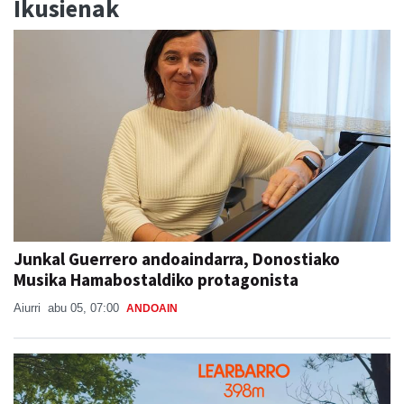
Ikusienak
Junkal Guerrero andoaindarra, Donostiako
Musika Hamabostaldiko protagonista
Aiurri
abu 05, 07:00
ANDOAIN