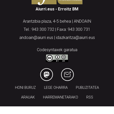
Aiurri.eus - Erroitz BM
Arantzibia plaza, 4-5 behea | ANDOAIN
Tel.: 943 300 732 | Faxa: 943 300 731
andoain@aiurri.eus | idazkaritza@aiurri.eus
Codesyntaxek garatua
HONI BURUZ
LEGE OHARRA
PUBLIZITATEA
ARAUAK
HARREMANETARAKO
RSS