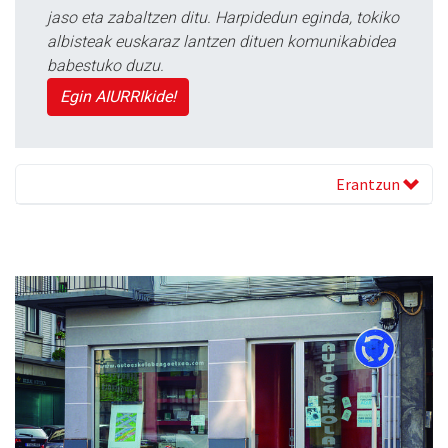
jaso eta zabaltzen ditu. Harpidedun eginda, tokiko
albisteak euskaraz lantzen dituen komunikabidea
babestuko duzu.
Egin AIURRIkide!
Erantzun