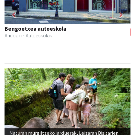
Previous
Next
Bengoetxea autoeskola
Andoain
- Autoeskolak
Naturan murgiltzeko jarduerak, Leizaran Bisitarien