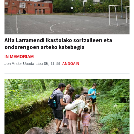
Aita Larramendi ikastolako sortzaileen eta
ondorengoen arteko katebegia
IN MEMORIAM
Jon Ander Ubeda
abu 06, 11:38
ANDOAIN