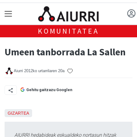
KOMUNITATEA
Umeen tanborrada La Sallen
Aiurri
2012ko urtarrilaren 20a
Gehitu gaitzazu Googlen
GIZARTEA
AIURRI hedabideak eskualdeko nortasun hitzak