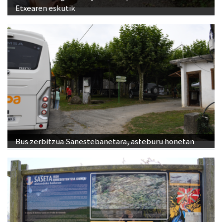
Etxearen eskutik
Bus zerbitzua Sanestebanetara, asteburu honetan